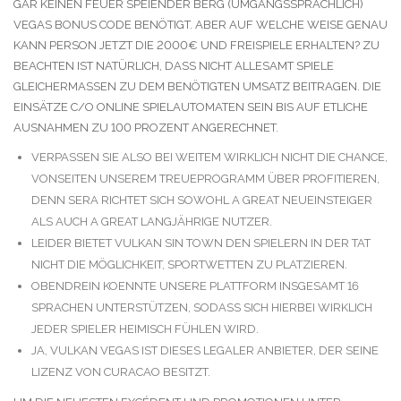
GAR KEINEN FEUER SPEIENDER BERG (UMGANGSSPRACHLICH)
VEGAS BONUS CODE BENÖTIGT. ABER AUF WELCHE WEISE GENAU
KANN PERSON JETZT DIE 2000€ UND FREISPIELE ERHALTEN? ZU
BEACHTEN IST NATÜRLICH, DASS NICHT ALLESAMT SPIELE
GLEICHERMASSEN ZU DEM BENÖTIGTEN UMSATZ BEITRAGEN. DIE E
INSÄTZE C/O ONLINE SPIELAUTOMATEN SEIN BIS AUF ETLICHE A
USNAHMEN ZU 100 PROZENT ANGERECHNET.
VERPASSEN SIE ALSO BEI WEITEM WIRKLICH NICHT DIE CHANCE,
VONSEITEN UNSEREM TREUEPROGRAMM ÜBER PROFITIEREN,
DENN SERA RICHTET SICH SOWOHL A GREAT NEUEINSTEIGER
ALS AUCH A GREAT LANGJÄHRIGE NUTZER.
LEIDER BIETET VULKAN SIN TOWN DEN SPIELERN IN DER TAT
NICHT DIE MÖGLICHKEIT, SPORTWETTEN ZU PLATZIEREN.
OBENDREIN KOENNTE UNSERE PLATTFORM INSGESAMT 16
SPRACHEN UNTERSTÜTZEN, SODASS SICH HIERBEI WIRKLICH
JEDER SPIELER HEIMISCH FÜHLEN WIRD.
JA, VULKAN VEGAS IST DIESES LEGALER ANBIETER, DER SEINE
LIZENZ VON CURACAO BESITZT.