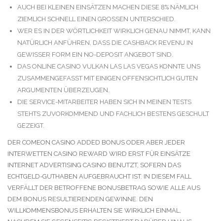
AUCH BEI KLEINEN EINSÄTZEN MACHEN DIESE 8% NÄMLICH
ZIEMLICH SCHNELL EINEN GROSSEN UNTERSCHIED.
WER ES IN DER WÖRTLICHKEIT WIRKLICH GENAU NIMMT, KANN
NATÜRLICH ANFÜHREN, DASS DIE CASHBACK REVENU IN
GEWISSER FORM EIN NO-DEPOSIT ANGEBOT SIND.
DAS ONLINE CASINO VULKAN LAS LAS VEGAS KONNTE UNS
ZUSAMMENGEFASST MIT EINIGEN OFFENSICHTLICH GUTEN
ARGUMENTEN ÜBERZEUGEN.
DIE SERVICE-MITARBEITER HABEN SICH IN MEINEN TESTS
STEHTS ZUVORKOMMEND UND FACHLICH BESTENS GESCHULT
GEZEIGT.
DER COMEON CASINO ADDED BONUS ODER ABER JEDER
INTERWETTEN CASINO REWARD WIRD ERST FÜR EINSÄTZE
INTERNET ADVERTISING CASINO BENUTZT, SOFERN DAS
ECHTGELD-GUTHABEN AUFGEBRAUCHT IST. IN DIESEM FALL
VERFÄLLT DER BETROFFENE BONUSBETRAG SOWIE ALLE AUS
DEM BONUS RESULTIERENDEN GEWINNE. DEN
WILLKOMMENSBONUS ERHALTEN SIE WIRKLICH EINMAL,