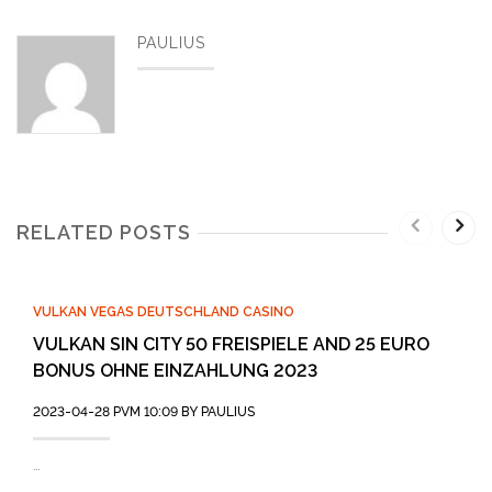
PAULIUS
RELATED POSTS
VULKAN VEGAS DEUTSCHLAND CASINO
VULKAN SIN CITY 50 FREISPIELE AND 25 EURO
BONUS OHNE EINZAHLUNG 2023
2023-04-28 PVM 10:09 BY
PAULIUS
…