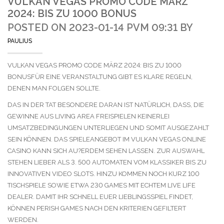
VULKAN VEGAS PROMO CODE MÄRZ
2024: BIS ZU 1000 BONUS
POSTED ON 2023-01-14 PVM 09:31 BY
PAULIUS
VULKAN VEGAS PROMO CODE MÄRZ 2024: BIS ZU 1000
BONUS
FÜR EINE VERANSTALTUNG GIBT ES KLARE REGELN,
DENEN MAN FOLGEN SOLLTE.
DAS IN DER TAT BESONDERE DARAN IST NATÜRLICH, DASS, DIE
GEWINNE AUS LIVING AREA FREISPIELEN KEINERLEI
UMSATZBEDINGUNGEN UNTERLIEGEN UND SOMIT AUSGEZAHLT
SEIN KÖNNEN. DAS SPIELEANGEBOT IM VULKAN VEGAS ONLINE
CASINO KANN SICH AU?ERDEM SEHEN LASSEN. ZUR AUSWAHL
STEHEN LIEBER ALS 3. 500 AUTOMATEN VOM KLASSIKER BIS ZU
INNOVATIVEN VIDEO SLOTS. HINZU KOMMEN NOCH KURZ 100
TISCHSPIELE SOWIE ETWA 230 GAMES MIT ECHTEM LIVE LIFE
DEALER. DAMIT IHR SCHNELL EUER LIEBLINGSSPIEL FINDET,
KÖNNEN PERISH GAMES NACH DEN KRITERIEN GEFILTERT
WERDEN.