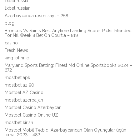
1xbet russia
1xbet russian
Azərbaycanda rəsmi sayt – 258
blog
Broncos Vs Saints Best Anytime Landing Scorer Picks Intended
For Nfl Week 8 Bet On Courtla – 819
casino
Fresh News
king johnnie
Maryland Sports Betting: Finest Md Online Sportsbooks 2024 –
672
mostbet apk
mostbet az 90
Mostbet AZ Casino
mostbet azerbaijan
Mostbet Casino Azerbaycan
Mostbet Casino Online UZ
mostbet kirish
Mostbet Mobil Tətbiq: Azərbaycandan Olan Oyunçular üçün
Icmal 2023 – 482