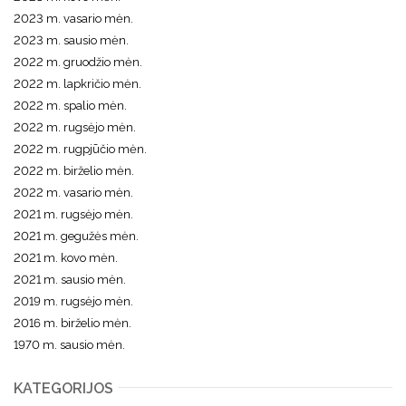
2023 m. vasario mėn.
2023 m. sausio mėn.
2022 m. gruodžio mėn.
2022 m. lapkričio mėn.
2022 m. spalio mėn.
2022 m. rugsėjo mėn.
2022 m. rugpjūčio mėn.
2022 m. birželio mėn.
2022 m. vasario mėn.
2021 m. rugsėjo mėn.
2021 m. gegužės mėn.
2021 m. kovo mėn.
2021 m. sausio mėn.
2019 m. rugsėjo mėn.
2016 m. birželio mėn.
1970 m. sausio mėn.
KATEGORIJOS