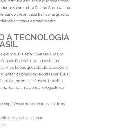
ível, contudo esquecem que essas odds
on, o saibro sobre Roland Garros at the
tentando prever cada traffico na quadra.
is de apostas e estratégias pra
O A TECNOLOGIA
ASIL
 e diminuir u fator diversão. Em um
o Senado Federal instalou na última
o valor de bônus que está oferecendo em
dições dos jogadores e outras variáveis
á um atalho em sua área de trabalho,
rio realiza uma aposta, o foguete vai
ma experiência emocionante afin de os
to que você selecionar.
ixo.