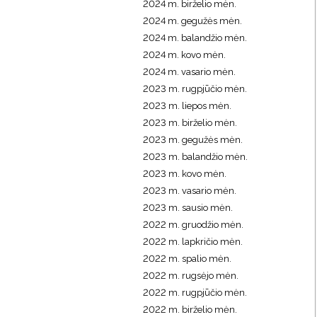
2024 m. birželio mėn.
2024 m. gegužės mėn.
2024 m. balandžio mėn.
2024 m. kovo mėn.
2024 m. vasario mėn.
2023 m. rugpjūčio mėn.
2023 m. liepos mėn.
2023 m. birželio mėn.
2023 m. gegužės mėn.
2023 m. balandžio mėn.
2023 m. kovo mėn.
2023 m. vasario mėn.
2023 m. sausio mėn.
2022 m. gruodžio mėn.
2022 m. lapkričio mėn.
2022 m. spalio mėn.
2022 m. rugsėjo mėn.
2022 m. rugpjūčio mėn.
2022 m. birželio mėn.