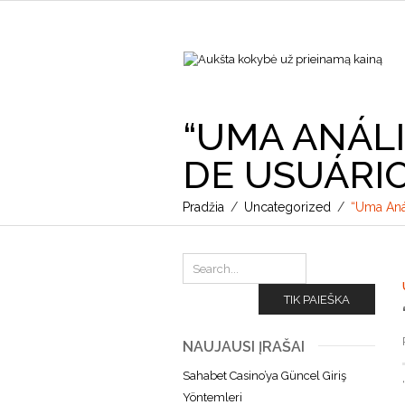
“UMA ANÁLI
DE USUÁRIO
Pradžia
/
Uncategorized
/
“Uma Anál
TIK PAIEŠKA
NAUJAUSI ĮRAŠAI
Sahabet Casino’ya Güncel Giriş
Yöntemleri