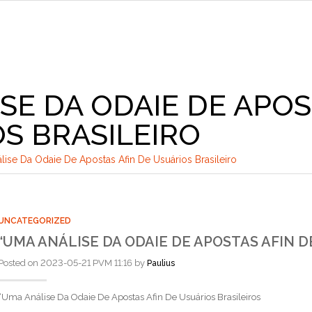
PRIVATUMO POLITIKA
PARDUOTUVĖ
KONTAKTAI
SE DA ODAIE DE APOS
S BRASILEIRO
ise Da Odaie De Apostas Afin De Usuários Brasileiro
UNCATEGORIZED
“UMA ANÁLISE DA ODAIE DE APOSTAS AFIN D
Posted on 2023-05-21 PVM 11:16 by
Paulius
“Uma Análise Da Odaie De Apostas Afin De Usuários Brasileiros