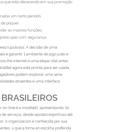
ônus que está oferecendo em sua promoção
ursaba um certo período.
 de pôquer.
ender as maiores funções.
n preocupar com segurança.
inescrupulosos. A decisão de uma
es e garantir 1 ambiente de jogo justo e
ss the internet é uma etapa vital antes
stBet agora está pronta para ser usada,
 jogadores podem explorar uma sana
bilidades atraentes e uma interface
 BRASILEIROS
 on-line é a mostbet1. apresentando. br.
e serviços, desde apostas esportivas até
dor. A organizacion é conhecida por sua
entes, u que a torna an escolha preferida