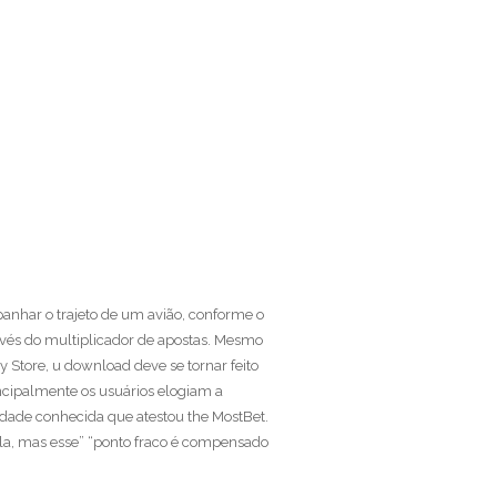
anhar o trajeto de um avião, conforme o
vés do multiplicador de apostas. Mesmo
 Store, u download deve se tornar feito
ncipalmente os usuários elogiam a
dade conhecida que atestou the MostBet.
nhola, mas esse” “ponto fraco é compensado