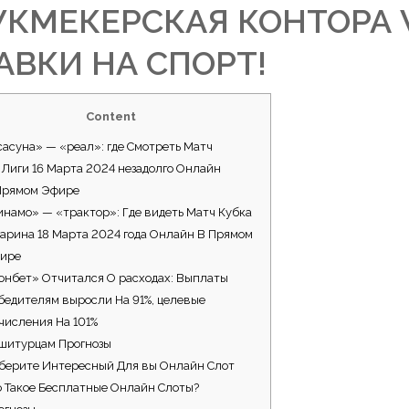
УКМЕКЕРСКАЯ КОНТОРА 
АВКИ НА СПОРТ!
Content
сасуна» — «реал»: где Смотреть Матч
 Лиги 16 Марта 2024 незадолго Онлайн
Прямом Эфире
инамо» — «трактор»: Где видеть Матч Кубка
гарина 18 Марта 2024 года Онлайн В Прямом
ире
онбет» Отчитался О расходах: Выплаты
бедителям выросли На 91%, целевые
числения На 101%
шитурцам Прогнозы
берите Интересный Для вы Онлайн Слот
о Такое Бесплатные Онлайн Слоты?