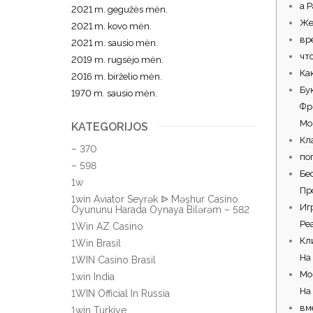
а 
2021 m. gegužės mėn.
Же
2021 m. kovo mėn.
вр
2021 m. sausio mėn.
чт
2019 m. rugsėjo mėn.
Ка
2016 m. birželio mėn.
Бу
1970 m. sausio mėn.
Фр
Мо
KATEGORIJOS
Кл
– 370
по
– 598
Бе
1w
Пр
1win Aviator Seyrək ᐉ Məşhur Casino
Иг
Oyununu Harada Oynaya Bilərəm – 582
Ре
1Win AZ Casino
Кл
1Win Brasil
На 
1WIN Casino Brasil
Мо
1win India
На 
1WIN Official In Russia
вм
1win Turkiye