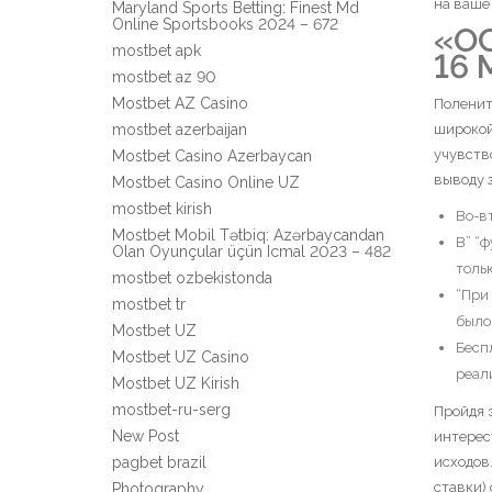
на ваше
Maryland Sports Betting: Finest Md
Online Sportsbooks 2024 – 672
«О
mostbet apk
16
mostbet az 90
Mostbet AZ Casino
Полените
mostbet azerbaijan
широкой
учувств
Mostbet Casino Azerbaycan
выводу 
Mostbet Casino Online UZ
mostbet kirish
Во-в
Mostbet Mobil Tətbiq: Azərbaycandan
В” “
Olan Oyunçular üçün Icmal 2023 – 482
тольк
mostbet ozbekistonda
“При
mostbet tr
было
Mostbet UZ
Бесп
Mostbet UZ Casino
реал
Mostbet UZ Kirish
mostbet-ru-serg
Пройдя э
New Post
интерес
pagbet brazil
исходов
ставки)
Photography