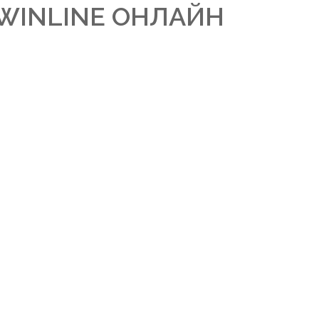
WINLINE ОНЛАЙН