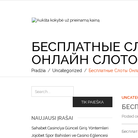
БЕСПЛАТНЫЕ С
ОНЛАЙН СЛОТО
Pradžia
/
Uncategorized
/
Бесплатные Слоты Онл
UNCATE
TIK PAIEŠKA
БЕС
Posted o
NAUJAUSI ĮRAŠAI
Sahabet Casino’ya Güncel Giriş Yöntemleri
Бесплат
Jojobet Spor Bahisleri ve Casino Eğlencesi