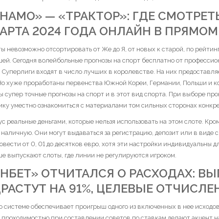
НАМО» — «ТРАКТОР»: ГДЕ СМОТРЕТ
МАРТА 2024 ГОДА ОНЛАЙН В ПРЯМОМ
ты невозможно отсортировать от Же до Я, от новых к старой, по рейти
ей. Сегодня волейбольные прогнозы на спорт бесплатно от профессион
 Суперлиги входят в число лучших в королевстве. На них предоставля
Но хуже проработаны первенства Южной Кореи, Германии, Польши и ко
 супер точные прогнозы на спорт и в этот вид спорта. При выборе про
ику уместно ознакомиться с материалами том сильных сторонах конкр
с реальные деньгами, которые нельзя использовать на этом слоте. Кро
 наличную. Они могут выдаваться за регистрацию, депозит или в виде 
овести от 0, 01 до десятков евро, хотя эти настройки индивидуальны 
ше выпускают слоты, где линии не регулируются игроком.
НБЕТ» ОТЧИТАЛСЯ О РАСХОДАХ: В
РАСТУТ НА 91%, ЦЕЛЕВЫЕ ОТЧИСЛЕН
по системе обеспечивает проигрыш одного из включенных в нее исходов
 проходимостью при составлении советов по ставкам делают акцент на