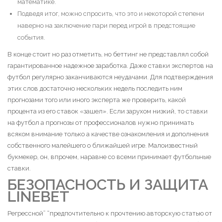
математике.
Подведя итог, можно спросить, что это и некоторой степени
наверно на заключение пари перед игрой в предстоящие
события.
В конце стоит но раз отметить, но беттинг не представлял собой
гарантированное надежное заработка. Даже ставки экспертов на
футбол регулярно заканчиваются неудачами. Для подтверждения
этих слов достаточно нескольких недель последить ним
прогнозами того или иного эксперта же проверить, какой
процента из его ставок «зашел». Если зарухом низкий, то ставки
на футбол а прогнозы от профессионалов нужно принимать
всяком внимание только а качестве ознакомления и дополнения
собственного малейшего о ближайшей игре. Малоизвестный
букмекер, он, впрочем, наравне со всеми принимает футбольные
ставки.
БЕЗОПАСНОСТЬ И ЗАЩИТА
LINEBET
Регрессной” “предпочтительно к прочтению авторскую статью от