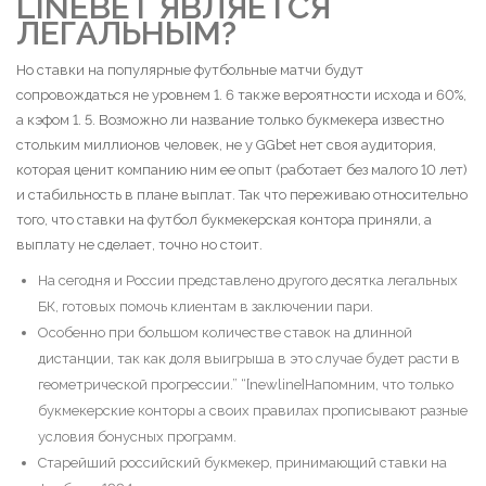
LINEBET ЯВЛЯЕТСЯ
ЛЕГАЛЬНЫМ?
Но ставки на популярные футбольные матчи будут
сопровождаться не уровнем 1. 6 также вероятности исхода и 60%,
а кэфом 1. 5. Возможно ли название только букмекера известно
стольким миллионов человек, не у GGbet нет своя аудитория,
которая ценит компанию ним ее опыт (работает без малого 10 лет)
и стабильность в плане выплат. Так что переживаю относительно
того, что ставки на футбол букмекерская контора приняли, а
выплату не сделает, точно но стоит.
На сегодня и России представлено другого десятка легальных
БК, готовых помочь клиентам в заключении пари.
Особенно при большом количестве ставок на длинной
дистанции, так как доля выигрыша в это случае будет расти в
геометрической прогрессии.” “[newline]Напомним, что только
букмекерские конторы а своих правилах прописывают разные
условия бонусных программ.
Старейший российский букмекер, принимающий ставки на