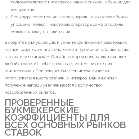
пользовательского интерфейса, однако он очень обычный для
восприятия.
Процедура регистрации в международных конторах обычно
упрощена, только” “некоторые операторы даже способны
создавать аккаунт в один клик.
Выберите нужную секцию и узнайте расписание предстоящих
матчей, результаты игр, положение а турнирной таблице также
статистику по игрокам. Онлайн-лотереи полностью законны в
любой стране, и Linebet предлагает их тем, никто в них
заинтересован. При покупке билетов игроками должны
использоваться шесть различных номеров. Ваши шансы и
получение награды увеличиваются с количеством
новообретенных билетов.
ПРОВЕРЕННЫЕ
БУКМЕКЕРСКИЕ
КОЭФФИЦИЕНТЫ ДЛЯ
ВСЕХ ОСНОВНЫХ РЫНКОВ
СТАВОК