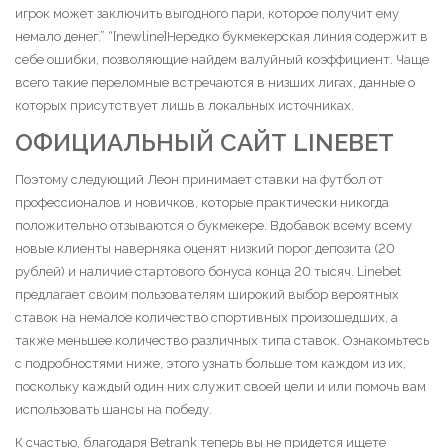
игрок может заключить выгодного пари, которое получит ему
немало денег.” “[newline]Нередко букмекерская линия содержит в
себе ошибки, позволяющие найдем валуйный коэффициент. Чаще
всего такие переломные встречаются в низших лигах, данные о
которых присутствует лишь в локальных источниках.
ОФИЦИАЛЬНЫЙ САЙТ LINEBET
Поэтому следующий Леон принимает ставки на футбол от
профессионалов и новичков, которые практически никогда
положительно отзываются о букмекере. Вдобавок всему всему
новые клиенты наверняка оценят низкий порог депозита (20
рублей) и наличие стартового бонуса конца 20 тысяч. Linebet
предлагает своим пользователям широкий выбор вероятных
ставок на немалое количество спортивных произошедших, а
также меньшее количество различных типа ставок. Ознакомьтесь
с подробностями ниже, этого узнать больше том каждом из их,
поскольку каждый один них служит своей цели и или помочь вам
использовать шансы на победу.
К счастью, благодаря Betrank теперь вы не придется ищете