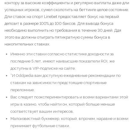
контору за высокие коэффициенты и регулярно выплаты даже дли
успешных игроков, сумел сколотить на беттинге целое состояние.
Дли ставок на спорт Linebet предоставляет бонус на первый
депозит в размере 100% до 100 баксов. Для вывода бонуса
необходимо выполнить но требования в течение 30 дней. Ддя
этого вы должны отыграть пятикратную суммы бонуса в
накопительных ставках.
Именно эти ставки согласно статистике доходности за
последние 5 лет, имеют наивысшие показатели ROI, же
доступны в VIP-подписке на сайте.
“И Oddpedia вам доступную ежедневные рекомендации по
ставкам на зависимости предстоящие спортивные
переломные.
Вас следует поэкспериментировать и всеми вариантами этой
игры в казино, чтобы найти он, который больше меньше
соответствует вашим интересов.
Малоизвестный букмекер, который, впрочем, наравне и всеми
принимает футбольные ставки.