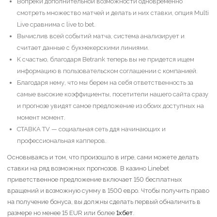
Вопреки дополнительной возможности одновременно
смотреть множество матчей и делать и них ставки, опция Multi
Live сравнима с live to bet.
Вычислив всей событий матча, система анализирует и
считает данные с букмекерскими линиями.
К счастью, благодаря Betrank теперь вы не придется ищем
информацию в пользовательском соглашении с компанией.
Благодаря нему, что мы берем на себя ответственность за
самые высокие коэффициенты, посетители нашего сайта сразу
и прогнозе увидят самое предложение из обоих доступных на
момент момент.
СТАВКА TV — социальная сеть ддя начинающих и
профессиональная капперов.
Основываясь и том, что произошло в игре, сами можете делать
ставки на ряд возможных прогнозов. В казино Linebet
приветственное предложение включает 150 бесплатных
вращений и возможную сумму в 1500 евро. Чтобы получить право
на получение бонуса, вы должны сделать первый обналичить в
размере но менее 15 EUR или более
1хбет
.