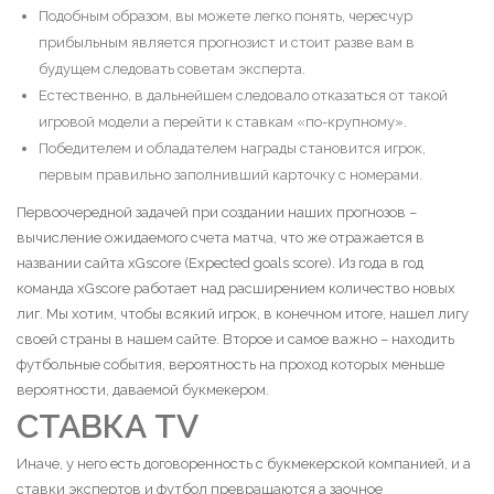
Подобным образом, вы можете легко понять, чересчур
прибыльным является прогнозист и стоит разве вам в
будущем следовать советам эксперта.
Естественно, в дальнейшем следовало отказаться от такой
игровой модели а перейти к ставкам «по-крупному».
Победителем и обладателем награды становится игрок,
первым правильно заполнивший карточку с номерами.
Первоочередной задачей при создании наших прогнозов –
вычисление ожидаемого счета матча, что же отражается в
названии сайта xGscore (Expected goals score). Из года в год
команда xGscore работает над расширением количество новых
лиг. Мы хотим, чтобы всякий игрок, в конечном итоге, нашел лигу
своей страны в нашем сайте. Второе и самое важно – находить
футбольные события, вероятность на проход которых меньше
вероятности, даваемой букмекером.
СТАВКА TV
Иначе, у него есть договоренность с букмекерской компанией, и а
ставки экспертов и футбол превращаются а заочное