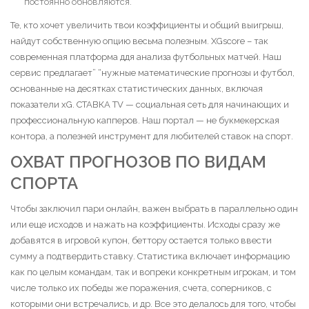
постоянно обновляются.”
Те, кто хочет увеличить твои коэффициенты и общий выигрыш,
найдут собственную опцию весьма полезным. XGscore – так
современная платформа ддя анализа футбольных матчей. Наш
сервис предлагает” “нужные математические прогнозы и футбол,
основанные на десятках статистических данных, включая
показатели xG. СТАВКА TV — социальная сеть для начинающих и
профессиональную капперов. Наш портал — не букмекерская
контора, а полезней инструмент для любителей ставок на спорт.
ОХВАТ ПРОГНОЗОВ ПО ВИДАМ
СПОРТА
Чтобы заключил пари онлайн, важен выбрать в параллельно один
или еще исходов и нажать на коэффициенты. Исходы сразу же
добавятся в игровой купон, беттору остается только ввести
сумму а подтвердить ставку. Статистика включает информацию
как по целым командам, так и вопреки конкретным игрокам, и том
числе только их победы же поражения, счета, соперников, с
которыми они встречались, и др. Все это делалось для того, чтобы