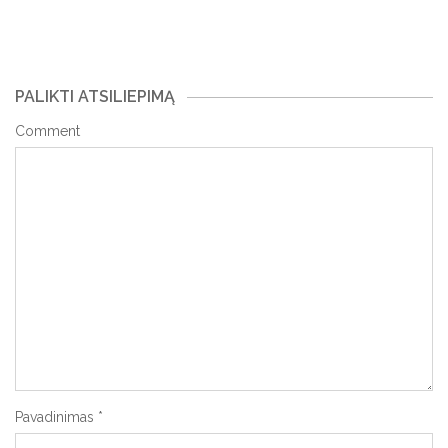
PALIKTI ATSILIEPIMĄ
Comment
Pavadinimas
*