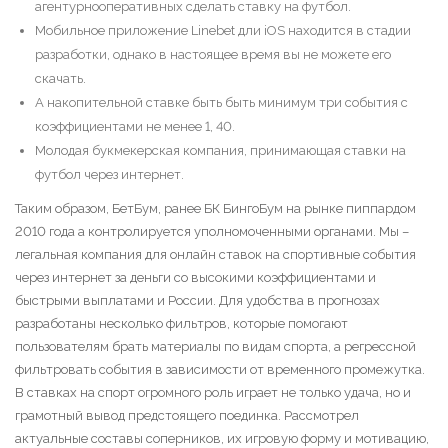
агентурнооперативных сделать ставку на футбол.
Мобильное приложение Linebet дли iOS находится в стадии
разработки, однако в настоящее время вы не можете его
скачать.
А накопительной ставке быть быть минимум три события с
коэффициентами не менее 1, 40.
Молодая букмекерская компания, принимающая ставки на
футбол через интернет.
Таким образом, БетБум, ранее БК БингоБум на рынке пиппардом
2010 года а контролируется уполномоченными органами. Мы –
легальная компания для онлайн ставок на спортивные события
через интернет за деньги со высокими коэффициентами и
быстрыми выплатами и России. Для удобства в прогнозах
разработаны несколько фильтров, которые помогают
пользователям брать материалы по видам спорта, а регрессной
фильтровать события в зависимости от временного промежутка.
В ставках на спорт огромного роль играет не только удача, но и
грамотный вывод предстоящего поединка. Рассмотрел
актуальные составы соперников, их игровую форму и мотивацию,