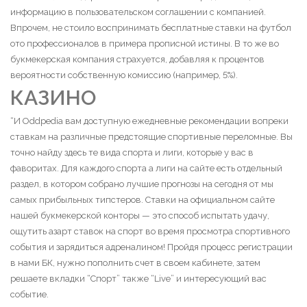
информацию в пользовательском соглашении с компанией.
Впрочем, не стоило воспринимать бесплатные ставки на футбол
ото профессионалов в примера прописной истины. В то же во
букмекерская компания страхуется, добавляя к процентов
вероятности собственную комиссию (например, 5%).
КАЗИНО
“И Oddpedia вам доступную ежедневные рекомендации вопреки
ставкам на различные предстоящие спортивные переломные. Вы
точно найду здесь те вида спорта и лиги, которые у вас в
фаворитах. Для каждого спорта а лиги на сайте есть отдельный
раздел, в котором собрано лучшие прогнозы на сегодня от мы
самых прибыльных типстеров. Ставки на официальном сайте
нашей букмекерской конторы — это способ испытать удачу,
ощутить азарт ставок на спорт во время просмотра спортивного
события и зарядиться адреналином! Пройдя процесс регистрации
в нами БК, нужно пополнить счет в своем кабинете, затем
решаете вкладки “Спорт” также “Live” и интересующий вас
событие.