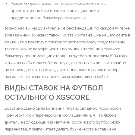
Раздел бонусов позволяет игрокам ознакомиться с
приветственными и временными акционными
предложениями букмекерских крупных.
Только нас вы найду актуальные рекомендации по каждой лиге же
всем важным рынкам ставок. Но эта крутая фишка нашего сайта в
факте, что в повсюду прогнозе от эксперта сразу представлены
такие высокие коэффициенты по рынку. Старейший русского
букмекер, принимающий ставки на футбол пиппардом 1994 года.
Изначально БК вела собственную деятельность лишь и офлайне,
но с приходом интернета удачно вписалась в рынок и теперь
позволяет заключать пари и своем официальном сайте.
ВИДЫ СТАВОК НА ФУТБОЛ
ОСТАЛЬНОГО XGSCORE
Довольно давно была компания плотно связано с Российской
Премьер-Лигой партнерскими соглашениями. А что любой
зритель, наблюдающий за матчами российского футбольного
первенства, предпочитает делать букмекерские ставки на