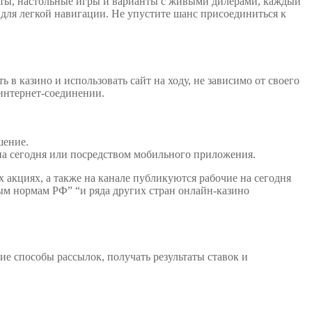
лоты, настольные игры и варианты с живыми дилерами, каждый
для легкой навигации. Не упустите шанс присоединиться к
 в казино и использовать сайт на ходу, не зависимо от своего
интернет-соединении.
шение.
 на сегодня или посредством мобильного приложения.
х акциях, а также на канале публикуются рабочие на сегодня
ым нормам РФ” “и ряда других стран онлайн-казино
е способы рассылок, получать результаты ставок и