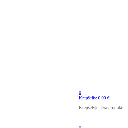
0
Krepšelis:
0.00
€
Krepšelyje nėra produktų.
0