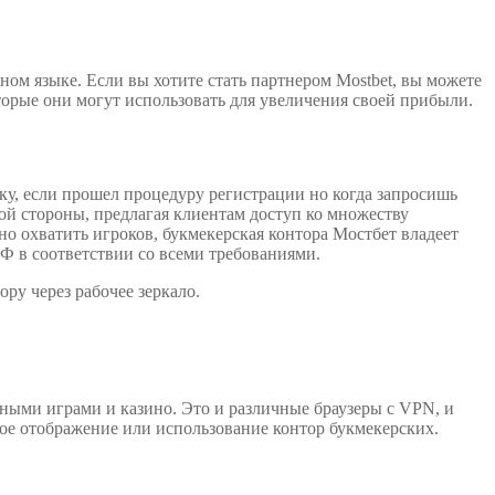
ном языке. Если вы хотите стать партнером Mostbet, вы можете
торые они могут использовать для увеличения своей прибыли.
ку, если прошел процедуру регистрации но когда запросишь
ой стороны, предлагая клиентам доступ ко множеству
о охватить игроков, букмекерская контора Мостбет владеет
РФ в соответствии со всеми требованиями.
ру через рабочее зеркало.
тными играми и казино. Это и различные браузеры с VPN, и
ное отображение или использование контор букмекерских.