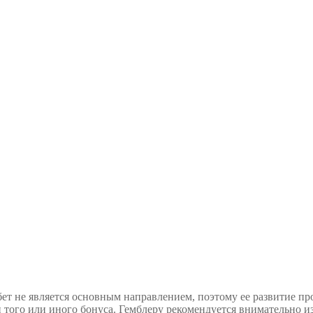
бет не является основным направлением, поэтому ее развитие п
 того или иного бонуса. Гемблеру рекомендуется внимательно и