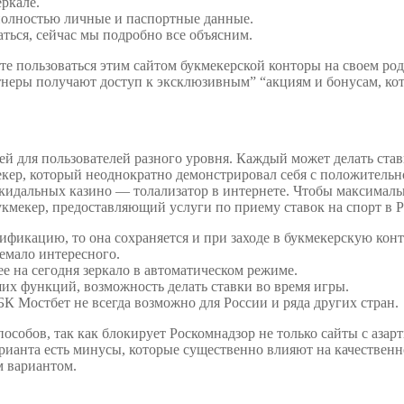
еркале.
 полностью личные и паспортные данные.
ваться, сейчас мы подробно все объясним.
те пользоваться этим сайтом букмекерской конторы на своем род
артнеры получают доступ к эксклюзивным” “акциям и бонусам, ко
 для пользователей разного уровня. Каждый может делать став
кер, который неоднократно демонстрировал себя с положительн
кидальных казино — толализатор в интернете. Чтобы максимальн
укмекер, предоставляющий услуги по приему ставок на спорт в 
фикацию, то она сохраняется и при заходе в букмекерскую конто
емало интересного.
ее на сегодня зеркало в автоматическом режиме.
ших функций, возможность делать ставки во время игры.
К Мостбет не всегда возможно для России и ряда других стран.
особов, так как блокирует Роскомнадзор не только сайты с азар
арианта есть минусы, которые существенно влияют на качествен
м вариантом.