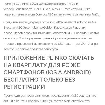
помогут вам иметь больше удовольствия от игры и
усовершенствовать шансы на выигрыш. Рассмотрим ниже
перечисленные виды бонусов%2C их вы можете заиметь на PinCo.
Среди них ведущую разработчики BetGames%2C Endorphina%2C
Evolution%2C Greentube же Golden Race. Каждый из этих
провайдеров славится высоким качеством и инновационностью
своих игр. Это определяет разнообразие и увлекательность
игрового процесса. Настольные игры%2C краш-игры%2C TV-игры —
все только также представлено туда.
ПРИЛОЖЕНИЕ PLINKO СКАЧАТЬ
НА КВАРПЛАТУ ДЛЯ PC ЖЕ
СМАРТФОНОВ (IOS А ANDROID)
БЕСПЛАТНО ТОЛЬКО БЕЗ
РЕГИСТРАЦИИ
Промокоды распространяются через рассылки%2C социальные
сети и в сайте. Первое%2C не нуждается в акценте%2C это