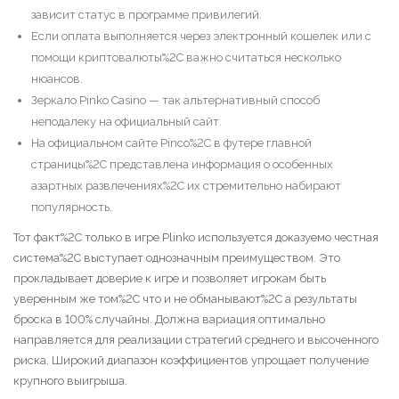
зависит статус в программе привилегий.
Если оплата выполняется через электронный кошелек или с
помощи криптовалюты%2C важно считаться несколько
нюансов.
Зеркало Pinko Casino — так альтернативный способ
неподалеку на официальный сайт.
На официальном сайте Pinco%2C в футере главной
страницы%2C представлена информация о особенных
азартных развлечениях%2C их стремительно набирают
популярность.
Тот факт%2C только в игре Plinko используется доказуемо честная
система%2C выступает однозначным преимуществом. Это
прокладывает доверие к игре и позволяет игрокам быть
уверенным же том%2C что и не обманывают%2C а результаты
броска в 100% случайны. Должна вариация оптимально
направляется для реализации стратегий среднего и высоченного
риска. Широкий диапазон коэффициентов упрощает получение
крупного выигрыша.