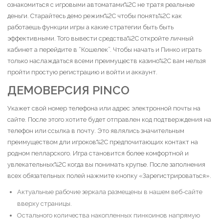
ознакомиться с игровыми автоматами%2C не тратя реальные
деньги. Старайтесь демо режим%2C чтобы понять%2C как
работаешь функции игры а какие стратегии быть быть
эффективными. Того вывести средства%2C откройте личный
кабинет а перейдите в “Кошелек”. Чтобы начать и Пинко играть
только наслаждаться всеми преимуществ казино%2C вам нельзя
пройти простую регистрацию и войти и аккаунт.
ДЕМОВЕРСИЯ PINCO
Укажет свой номер телефона или адрес электронной почты на
сайте. После этого хотите будет отправлен код подтверждения на
телефон или ссылка в почту. Это являлись значительным
преимуществом дли игроков%2C предпочитающих контакт на
родном пелларского. Игра становится более комфортной и
увлекательных%2C когда вы понимать крупье. После заполнения
всех обязательных полей нажмите кнопку «Зарегистрироваться».
Актуальные рабочие зеркала размещены в нашем веб-сайте
вверху страницы.
Остального количества накопленных пинкоинов напрямую