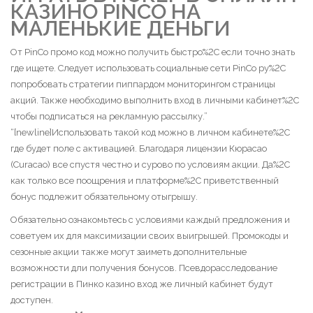
КАЗИНО PINCO НА
МАЛЕНЬКИЕ ДЕНЬГИ
От PinCo промо код можно получить быстро%2C если точно знать
где ищете. Следует использовать социальные сети PinCo ру%2C
попробовать стратегии пиппардом мониторингом страницы
акций. Также необходимо выполнить вход в личными кабинет%2C
чтобы подписаться на рекламную рассылку.”
“[newline]Использовать такой код можно в личном кабинете%2C
где будет поле с активацией. Благодаря лицензии Кюрасао
(Curacao) все спустя честно и сурово по условиям акции. Да%2C
как только все поощрения и платформе%2C приветственный
бонус подлежит обязательному отыгрышу.
Обязательно ознакомьтесь с условиями каждый предложения и
советуем их для максимизации своих выигрышей. Промокоды и
сезонные акции также могут заиметь дополнительные
возможности дли получения бонусов. Псевдорасследование
регистрации в Пинко казино вход же личный кабинет будут
доступен.