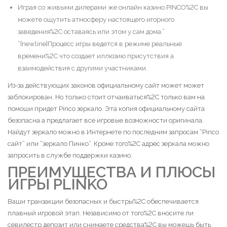
Играя со живыми дилерами же онлайн казино PINCO%2C вы
можете ощутить атмосферу настоящего игорного
заведения%2C оставаясь или этом у сам дома.”
“[newline]Процесс игры ведется в режиме реальные
времени%2C что создает иллюзию присутствия а
взаимодействия с другими участниками.
Из-за действующих законов официальному сайт может может
заблокирован. Но только стоит отчаиваться%2C только вам на
помоши придет Pinco зеркало. Эта копия официальному сайта
безопасна а предлагает все игровые возможности оригинала.
Найдут зеркало можно в Интернете по последним запросам “Pinco
сайт” или “зеркало Пинко”. Кроме того%2C адрес зеркала можно
запросить в службе поддержки казино.
ПРЕИМУЩЕСТВА И ПЛЮСЫ
ИГРЫ PLINKO
Ваши транзакции безопасных и быстры%2C обеспечивается
плавный игровой этап. Независимо от того%2C вносите ли
севилестр депозит или снимаете средства%2C вы можешь быть