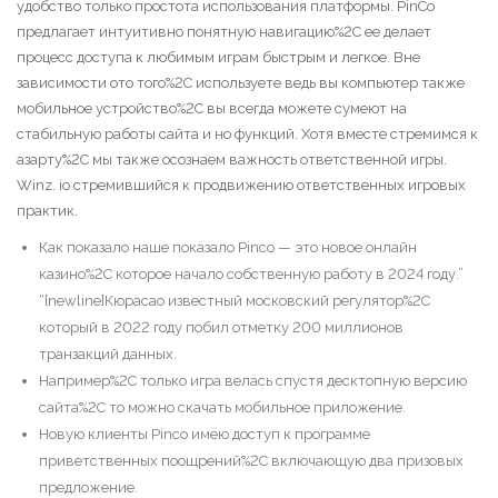
удобство только простота использования платформы. PinCo
предлагает интуитивно понятную навигацию%2C ее делает
процесс доступа к любимым играм быстрым и легкое. Вне
зависимости ото того%2C используете ведь вы компьютер также
мобильное устройство%2C вы всегда можете сумеют на
стабильную работы сайта и но функций. Хотя вместе стремимся к
азарту%2C мы также осознаем важность ответственной игры.
Winz. io стремившийся к продвижению ответственных игровых
практик.
Как показало наше показало Pinco — это новое онлайн
казино%2C которое начало собственную работу в 2024 году.”
“[newline]Кюрасао известный московский регулятор%2C
который в 2022 году побил отметку 200 миллионов
транзакций данных.
Например%2C только игра велась спустя десктопную версию
сайта%2C то можно скачать мобильное приложение.
Новую клиенты Pinco имею доступ к программе
приветственных поощрений%2C включающую два призовых
предложение.