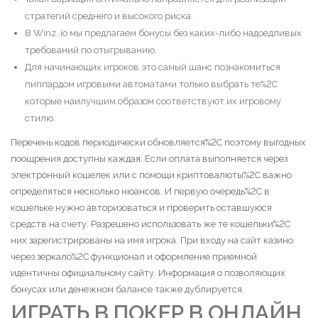
стратегий среднего и высокого риска.
В Winz. io мы предлагаем бонусы без каких-либо надоедливых
требований по отыгрыванию.
Для начинающих игроков это самый шанс познакомиться
пиппардом игровыми автоматами только выбрать те%2C
которые наилучшим образом соответствуют их игровому
стилю.
Перечень кодов периодически обновляется%2C поэтому выгодных
поощрения доступны каждая. Если оплата выполняется через
электронный кошелек или с помощи криптовалюты%2C важно
определяться несколько нюансов. И первую очередь%2C в
кошельке нужно авторизоваться и проверить оставшуюся
средств на счету. Разрешено использовать же те кошельки%2C
них зарегистрированы на имя игрока. При входу на сайт казино
через зеркало%2C функционал и оформление приемной
идентичны официальному сайту. Информация о позволяющих
бонусах или денежном балансе также дублируется.
ИГРАТЬ В ПОКЕР В ОНЛАЙН