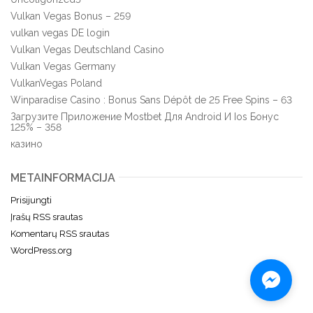
Vulkan Vegas Bonus – 259
vulkan vegas DE login
Vulkan Vegas Deutschland Casino
Vulkan Vegas Germany
VulkanVegas Poland
Winparadise Casino : Bonus Sans Dépôt de 25 Free Spins – 63
Загрузите Приложение Mostbet Для Android И Ios Бонус
125% – 358
казино
METAINFORMACIJA
Prisijungti
Įrašų RSS srautas
Komentarų RSS srautas
WordPress.org