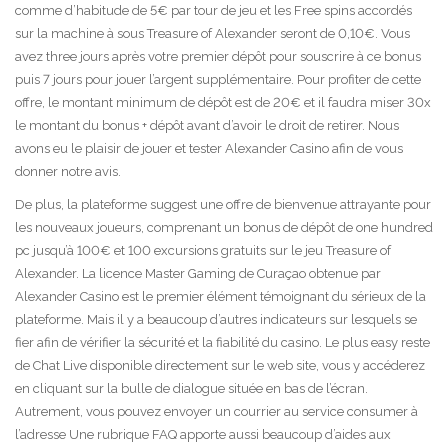
comme d’habitude de 5€ par tour de jeu et les Free spins accordés
sur la machine à sous Treasure of Alexander seront de 0,10€. Vous
avez three jours après votre premier dépôt pour souscrire à ce bonus
puis 7 jours pour jouer l’argent supplémentaire. Pour profiter de cette
offre, le montant minimum de dépôt est de 20€ et il faudra miser 30x
le montant du bonus + dépôt avant d’avoir le droit de retirer. Nous
avons eu le plaisir de jouer et tester Alexander Casino afin de vous
donner notre avis.
De plus, la plateforme suggest une offre de bienvenue attrayante pour
les nouveaux joueurs, comprenant un bonus de dépôt de one hundred
pc jusqu’à 100€ et 100 excursions gratuits sur le jeu Treasure of
Alexander. La licence Master Gaming de Curaçao obtenue par
Alexander Casino est le premier élément témoignant du sérieux de la
plateforme. Mais il y a beaucoup d’autres indicateurs sur lesquels se
fier afin de vérifier la sécurité et la fiabilité du casino. Le plus easy reste
de Chat Live disponible directement sur le web site, vous y accéderez
en cliquant sur la bulle de dialogue située en bas de l’écran.
Autrement, vous pouvez envoyer un courrier au service consumer à
l’adresse Une rubrique FAQ apporte aussi beaucoup d’aides aux