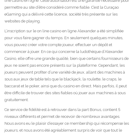
line casino en ligne. Cette autorisation est une garantie nécessaire pour
permettre au site d’être considéré comme fiable. C’est la Curaçao
eGaming qui a délivré cette licence, société très présente sur les
websites de playing.
L’inscription sur le on line casino en ligne Alexander a été simplifiée
pour vous faire gagner du temps. En seulement quelques minutes,
vous pouvez créer votre compte joueur, effectuer un dépôt et
commencer à jouer. En ce qui concerne la ludothèque d’Alexander
Casino, elle offre une grande qualité, bien que certains fournisseurs de
jeux ne soient pas encore présents sur la plateforme. Cependant, les
joueurs peuvent profiter d’une variété de jeux, allant des machines à
sous aux jeux de table tels que le blackjack, la roulette, le craps, le
baccarat et le poker, ainsi que du casino en direct. Mais parfois, il peut
être difficile de trouver des sites fiables où jouer aux machines à sous
gratuitement.
Ce service de fidélité est à retrouver dans la part Bonus, contient 5
niveaux différents et permet de recevoir de nombreux avantages.
Nous avons eu le plaisir d’essayer ce membership qui récompense les
joueurs, et nous avons été agréablement surpris de voir que tout le