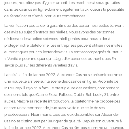
joueurs, n’oubliez pas d’y jeter un œil. Les machines à sous gratuites
dans les casinos en ligne donnent également aux joueurs la possibilité
de s’entraîner et d’améliorer leurs compétences.
La vérification peut aider à garantir que des personnes réelles écrivent
des avis au sujet d’entreprises réelles. Nous avons des personnes
dédiées et des applied sciences intelligentes pour nous aider à
protéger notre plateforme. Les entreprises peuvent utiliser nos invites
automatiques pour collecter des avis. Ils sont accompagnés du statut
« Vérifié » pour indiquer qu’il s’agit d’expériences authentiques.En
savoir plus sur les différents varieties d’avis.
Lancé à la fin de l’année 2022, Alexander Casino se présente comme
une nouvelle arrivée sur la scène des casinos en ligne. Propriété de
MTM Corp, il rejoint la famille prestigieuse des casinos, comprenant
des noms tels que Casino Extra, Fatboss, DublinBet, Lucky 31, entre
autres. Malgré sa récente introduction, la plateforme ne propose pas
encore une assortment de jeux aussi vaste que celle de ses
prédécesseurs. Néanmoins, tous les jeux disponibles sur Alexander
Casino se distinguent par leur grande qualité. Depuis son ouverture à
la fin de l’année 2022, Alexander Casino s’impose comme un nouveau