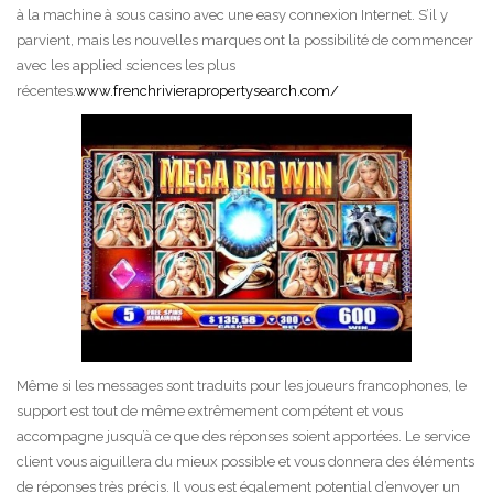
à la machine à sous casino avec une easy connexion Internet. S’il y
parvient, mais les nouvelles marques ont la possibilité de commencer
avec les applied sciences les plus
récentes.
www.frenchrivierapropertysearch.com/
Même si les messages sont traduits pour les joueurs francophones, le
support est tout de même extrêmement compétent et vous
accompagne jusqu’à ce que des réponses soient apportées. Le service
client vous aiguillera du mieux possible et vous donnera des éléments
de réponses très précis. Il vous est également potential d’envoyer un