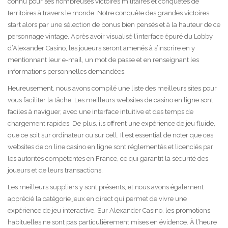
connu pour ses nombreuses victoires militaires et conquêtes de
territoires à travers le monde. Notre conquête des grandes victoires
start alors par une sélection de bonus bien pensés et à la hauteur de ce
personnage vintage. Après avoir visualisé l’interface épuré du Lobby
d’Alexander Casino, les joueurs seront amenés à s’inscrire en y
mentionnant leur e-mail, un mot de passe et en renseignant les
informations personnelles demandées.
Heureusement, nous avons compilé une liste des meilleurs sites pour
vous faciliter la tâche. Les meilleurs websites de casino en ligne sont
faciles à naviguer, avec une interface intuitive et des temps de
chargement rapides. De plus, ils offrent une expérience de jeu fluide,
que ce soit sur ordinateur ou sur cell. Il est essential de noter que ces
websites de on line casino en ligne sont réglementés et licenciés par
les autorités compétentes en France, ce qui garantit la sécurité des
joueurs et de leurs transactions.
Les meilleurs suppliers y sont présents, et nous avons également
apprécié la catégorie jeux en direct qui permet de vivre une
expérience de jeu interactive. Sur Alexander Casino, les promotions
habituelles ne sont pas particulièrement mises en évidence. À l’heure