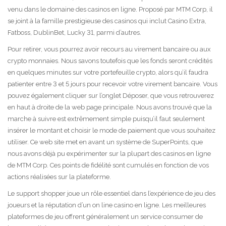
venu dans le domaine des casinos en ligne. Proposé par MTM Corp, il
se joint à la famille prestigieuse des casinos qui inclut Casino Extra,
Fatboss, DublinBet, Lucky 31, parmi d’autres.
Pour retirer, vous pourrez avoir recours au virement bancaire ou aux
crypto monnaies. Nous savons toutefois que les fonds seront crédités
en quelques minutes sur votre portefeuille crypto, alors qu’il faudra
patienter entre 3 et 5 jours pour recevoir votre virement bancaire. Vous
pouvez également cliquer sur l’onglet Déposer, que vous retrouverez
en haut à droite de la web page principale. Nous avons trouvé que la
marche à suivre est extrêmement simple puisqu’il faut seulement
insérer le montant et choisir le mode de paiement que vous souhaitez
utiliser. Ce web site met en avant un système de SuperPoints, que
nous avons déjà pu expérimenter sur la plupart des casinos en ligne
de MTM Corp. Ces points de fidélité sont cumulés en fonction de vos
actions réalisées sur la plateforme.
Le support shopper joue un rôle essentiel dans l’expérience de jeu des
joueurs et la réputation d’un on line casino en ligne. Les meilleures
plateformes de jeu offrent généralement un service consumer de