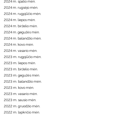
2024 m. spalio mėn.
2024 m. rugsėjo mėn.
2024 m. rugpjūčio mėn.
2024 m. liepos mėn.
2024 m. birželio mėn.
2024 m. gegužės mėn.
2024 m. balandžio mėn.
2024 m. kovo mėn.
2024 m. vasario mėn.
2023 m. rugpjūčio mėn.
2023 m. liepos mėn.
2023 m. birželio mėn.
2023 m. gegužės mėn.
2023 m. balandžio mėn.
2023 m. kovo mėn.
2023 m. vasario mėn.
2023 m. sausio mėn.
2022 m. gruodžio mėn.
2022 m. lapkričio mėn.