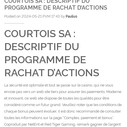
COURTOIS SA : DESCRIPTIF DU
PROGRAMME DE RACHAT D’ACTIONS
Posted on 2024-05-21 PVM 17:43 by
Paulius
COURTOIS SA :
DESCRIPTIF DU
PROGRAMME DE
RACHAT D’ACTIONS
La sécurité est optimale et tout se passe sur le casino, qui ne vous
envoie pas vers un web site tiers pour assurer les paiements. Moderne
et innovant, ce web site dispose de toutes les qualités pour être
considéré comme un futur grand. Veuillez noter que les conditions de
chaque bonus peuvent évoluer, il est donc recommandé de consulter
toutes les informations sur la page “Comptes, paiement et bonus”.
Coproduit par NetEnt et Red Tiger Gaming, remark gagner de l’argent