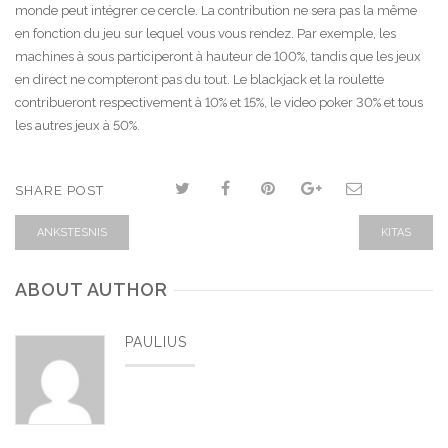
monde peut intégrer ce cercle. La contribution ne sera pas la même
en fonction du jeu sur lequel vous vous rendez. Par exemple, les
machines à sous participeront à hauteur de 100%, tandis que les jeux
en direct ne compteront pas du tout. Le blackjack et la roulette
contribueront respectivement à 10% et 15%, le video poker 30% et tous
les autres jeux à 50%.
SHARE POST
ANKSTESNIS
KITAS
ABOUT AUTHOR
PAULIUS