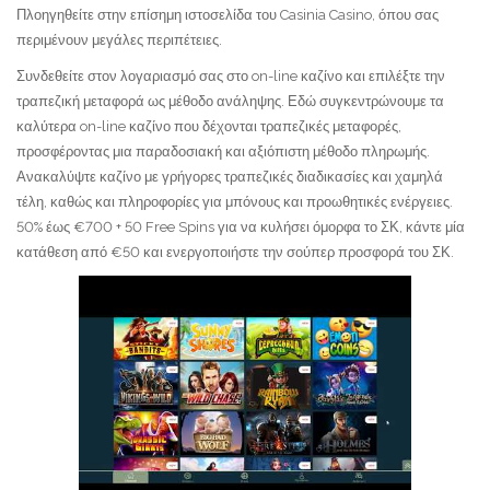
Πλοηγηθείτε στην επίσημη ιστοσελίδα του Casinia Casino, όπου σας
περιμένουν μεγάλες περιπέτειες.
Συνδεθείτε στον λογαριασμό σας στο on-line καζίνο και επιλέξτε την
τραπεζική μεταφορά ως μέθοδο ανάληψης. Εδώ συγκεντρώνουμε τα
καλύτερα on-line καζίνο που δέχονται τραπεζικές μεταφορές,
προσφέροντας μια παραδοσιακή και αξιόπιστη μέθοδο πληρωμής.
Ανακαλύψτε καζίνο με γρήγορες τραπεζικές διαδικασίες και χαμηλά
τέλη, καθώς και πληροφορίες για μπόνους και προωθητικές ενέργειες.
50% έως €700 + 50 Free Spins για να κυλήσει όμορφα το ΣΚ, κάντε μία
κατάθεση από €50 και ενεργοποιήστε την σούπερ προσφορά του ΣΚ.