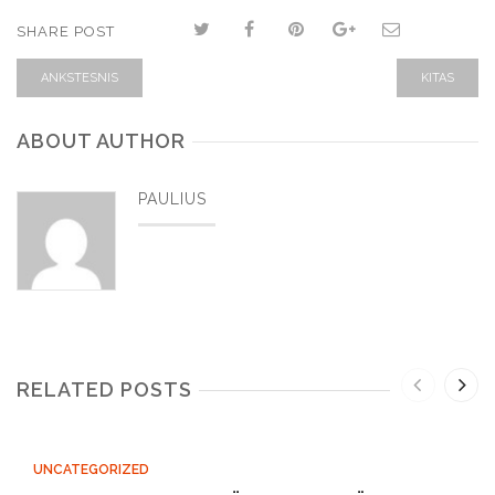
SHARE POST
ANKSTESNIS
KITAS
ABOUT AUTHOR
PAULIUS
RELATED POSTS
UNCATEGORIZED