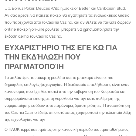
Up, Bonus Poker, Deuces Wild ή Jacks or Better και Caribbean Stud.
Αν σας αρέσει να παίζετε πόκερ, θα αγαπήσετε τις εναλλακτικές λύσεις
που παρέχονται από το Casinia Casino, και αν θέλετε να παίξετε δωρεάν
online πόκερ ή on-line ρουλέτα, μπορείτε να χρησιμοποιήσετε την
έκδοση demo του Casino Casino.
ΕΥΧΑΡΙΣΤΉΡΙΟ ΤΗΣ ΕΓΕ ΚΩ ΓΙΑ
ΤΗΝ ΕΚΔΉΛΩΣΗ ΠΟΥ
ΠΡΑΓΜΑΤΟΠΟΊΗ
Το μπλάκτζακ, το πόκερ, η ρουλέτα και το μπακαρά είναι οι πιο
δημοφιλείς επιλογές ψυχαγωγίας. Η διαδικασία επαλήθευσης είναι ένας
κανονισμός που έχει θεσπιστεί από την κυβέρνηση του Κουρασάο και
συμμορφώνεται επίσης με τη νομοθεσία για την καταπολέμηση της
νομιμοποίησης εσόδων από παράνομες δραστηριότητες. Η ανασκόπηση
του Casinia Casino έδειξε ότι ο ιστότοπος χρησιμοποιεί την τελευταία λέξη
της τεχνολογίας για την
Ο ΠΑΟΚ τερμάτισε πρώτος στην κανονική περίοδο του πρωταθλήματος