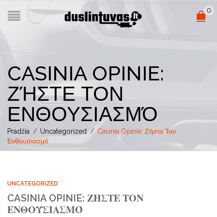
0
CASINIA OPINIE:
ΖΉΣΤΕ ΤΟΝ
ΕΝΘΟΥΣΙΑΣΜΌ
Pradžia
/
Uncategorized
/
Casinia Opinie: Ζήστε Τον
Ενθουσιασμό
UNCATEGORIZED
CASINIA OPINIE: ΖΉΣΤΕ ΤΟΝ
ΕΝΘΟΥΣΙΑΣΜΌ