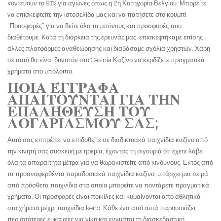
κοντεύουν το 91% για αγώνες όπως η 2η Κατηγορία Βελγίου. Μπορείτε
να επισκεφτείτε την ιστοσελίδα μας και να πατήσετε στο κουμπί
“Προσφορές” για να δείτε όλα τα μπόνους και προσφορές που
διαθέτουμε. Κατά τη διάρκεια της έρευνάς μας, επισκεφτήκαμε επίσης
άλλες πλατφόρμες αναθεώρησης και διαβάσαμε σχόλια χρηστών. Χάρη
σε αυτό θα είναι δυνατόν στο Casinia Καζίνο να κερδίζετε πραγματικά
χρήματα στο υπόλοιπο.
ΠΟΙΑ ΈΓΓΡΑΦΑ
ΑΠΑΙΤΟΎΝΤΑΙ ΓΙΑ ΤΗΝ
ΕΠΑΛΉΘΕΥΣΗ ΤΟΥ
ΛΟΓΑΡΙΑΣΜΟΎ ΣΑΣ;
Αυτό σας επιτρέπει να επιδοθείτε σε διαδικτυακά παιχνίδια καζίνο από
την κινητή σας συσκευή με ηρεμία, έχοντας τη σιγουριά ότι έχετε λάβει
όλα τα απαραίτητα μέτρα για να θωρακιστείτε από κινδύνους. Εκτός από
τα προαναφερθέντα παραδοσιακά παιχνίδια καζίνο, υπάρχει μια σειρά
από πρόσθετα παιχνίδια στα οποία μπορείτε να ποντάρετε πραγματικά
χρήματα. Οι προσφορές είναι ποικίλες και κυμαίνονται από αθλητικά
στοιχήματα μέχρι παιχνίδια keno. Κάθε ένα από αυτά παρουσιάζει
περισσότερες ευκαιρίες για νίκη και εγγυάται τη διασκεδαστική