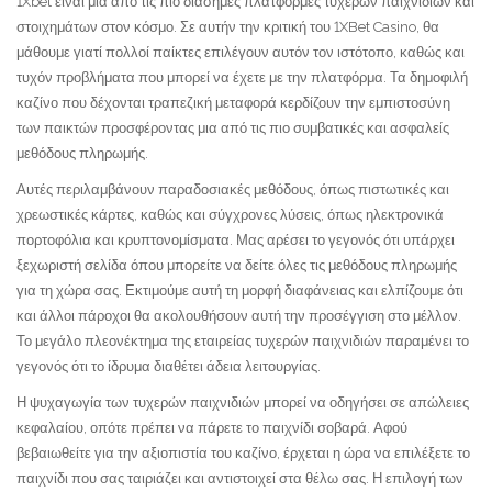
1Xbet είναι μια από τις πιο διάσημες πλατφόρμες τυχερών παιχνιδιών και
στοιχημάτων στον κόσμο. Σε αυτήν την κριτική του 1XBet Casino, θα
μάθουμε γιατί πολλοί παίκτες επιλέγουν αυτόν τον ιστότοπο, καθώς και
τυχόν προβλήματα που μπορεί να έχετε με την πλατφόρμα. Τα δημοφιλή
καζίνο που δέχονται τραπεζική μεταφορά κερδίζουν την εμπιστοσύνη
των παικτών προσφέροντας μια από τις πιο συμβατικές και ασφαλείς
μεθόδους πληρωμής.
Αυτές περιλαμβάνουν παραδοσιακές μεθόδους, όπως πιστωτικές και
χρεωστικές κάρτες, καθώς και σύγχρονες λύσεις, όπως ηλεκτρονικά
πορτοφόλια και κρυπτονομίσματα. Μας αρέσει το γεγονός ότι υπάρχει
ξεχωριστή σελίδα όπου μπορείτε να δείτε όλες τις μεθόδους πληρωμής
για τη χώρα σας. Εκτιμούμε αυτή τη μορφή διαφάνειας και ελπίζουμε ότι
και άλλοι πάροχοι θα ακολουθήσουν αυτή την προσέγγιση στο μέλλον.
Το μεγάλο πλεονέκτημα της εταιρείας τυχερών παιχνιδιών παραμένει το
γεγονός ότι το ίδρυμα διαθέτει άδεια λειτουργίας.
Η ψυχαγωγία των τυχερών παιχνιδιών μπορεί να οδηγήσει σε απώλειες
κεφαλαίου, οπότε πρέπει να πάρετε το παιχνίδι σοβαρά. Αφού
βεβαιωθείτε για την αξιοπιστία του καζίνο, έρχεται η ώρα να επιλέξετε το
παιχνίδι που σας ταιριάζει και αντιστοιχεί στα θέλω σας. Η επιλογή των