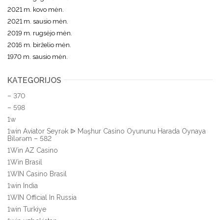
2021 m. kovo mėn.
2021 m. sausio mėn.
2019 m. rugsėjo mėn.
2016 m. birželio mėn.
1970 m. sausio mėn.
KATEGORIJOS
– 370
– 598
1w
1win Aviator Seyrək ᐉ Məşhur Casino Oyununu Harada Oynaya
Bilərəm – 582
1Win AZ Casino
1Win Brasil
1WIN Casino Brasil
1win India
1WIN Official In Russia
1win Turkiye