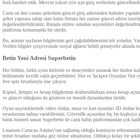
hızlı hareket ettik. Mevcut yukarı yön için giriş verilerinin güncellend
Canlı on line casino şirketinin güncel giriş adresinden bahisler yapılabi
şirket yapısına sahip olan bahis firması her zaman güncel adresi üzerind
değerlendirebilirsiniz. Burada sizlere sunulan seçenekleri değerlendi
platformu konumunda bir sitedir.
Bu, aranan sayfanın bilgilerinin geri çağrılabilmesinin tek yoludur. Ya
Verilen bilgiler çerçevesinde sosyal ağların belirli şemsiyeler altında
Betin Yeni Adresi Superbetin
Her bölüm, farklı oyun türlerini ve deneyimleri sunarak her türden kul
bölümünde keyifli vakit geçirebilirler. Slot ve Jackpot Oyunları Slot
free spin fırsatlarıyla öne çıkıyor.
Kişisel, iletişim ve hesap bilgilerinin doldurulduktan sonra hesap aç
ve güncel olduğunu da gösteren en önemli durumlardan biridir.
Oyun seçeneklerinde video slotlar, masa ve kart oyunları 3D slotlar bu
oyunlarının tadına varabilirsiniz. Güvenlik açısından hiç bir kuşkuya 
bahis hizmeti sunan Superbetin ile canlı bahis platformundan çok kalitel
Lisansını Curacao Adaları’nın sağlamış olduğu komisyon referansından 
temel fırsatları mutlaka göz önüne almalısınız. Oldukça kolay bir şekil