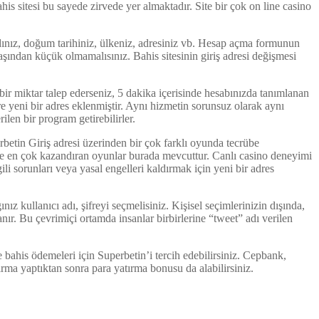
s sitesi bu sayede zirvede yer almaktadır. Site bir çok on line casino
soyadınız, doğum tarihiniz, ülkeniz, adresiniz vb. Hesap açma formunun
aşından küçük olmamalısınız. Bahis sitesinin giriş adresi değişmesi
bir miktar talep ederseniz, 5 dakika içerisinde hesabınızda tanımlanan
re yeni bir adres eklenmiştir. Aynı hizmetin sorunsuz olarak aynı
len bir program getirebilirler.
erbetin Giriş adresi üzerinden bir çok farklı oyunda tecrübe
m de en çok kazandıran oyunlar burada mevcuttur. Canlı casino deneyimi
li sorunları veya yasal engelleri kaldırmak için yeni bir adres
ız kullanıcı adı, şifreyi seçmelisiniz. Kişisel seçimlerinizin dışında,
r. Bu çevrimiçi ortamda insanlar birbirlerine “tweet” adı verilen
ne bahis ödemeleri için Superbetin’i tercih edebilirsiniz. Cepbank,
rma yaptıktan sonra para yatırma bonusu da alabilirsiniz.