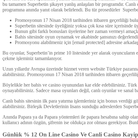
bu tamamen Superbetin şikayet yanlış anlaşılan bir programdır. Canlı 
programına anında yanıt olarak belirlendi. Bu tür prosedürler Superbe
Promosyonun 17 Nisan 2018 tarihinden itibaren geçerliliği bul
Superbetin sitesinde üyeliğiniz yoksa çok kısa süre içerisinde üye
Bunun gibi farklı bonusları üyelerine her zaman vermeyi amaçla
Bahis sitesinde oyun oynamak ve akabinde şansınızı değerlendir
Promosyonu alabilmeniz için [email protected] adresine arkadaşı
Bu oyunlar, Superbetin’in prime 10 listesinde yer alarak oyuncuların 
çekme işleminiz tamamlanıyor.
Uzun yıllardır Avrupa üzerinde hizmet veren website Türkiye pazarına 
alabilirsiniz. Promosyonun 17 Nisan 2018 tarihinden itibaren geçerlili
Böylelikle her bahis ve casino oyunundan kar elde edebilirsiniz. Türk 
oynayabilirsiniz. Sadece masa oyunları değil, canlı oyunlar ve sanal 
Canlı bahis sitesinin ilk para yatırma işlemleriniz için bonus verdiği
alabilirsiniz. Birleşik Devletlerinin lisans sunduğu adreslerden Superbet
Anında Papara ya da Papara yöntemleri ile papara hesabına sahip olan 
kullanıcı adının özgün, şifrenin ise oldukça zor olması gerekiyor. Bunl
Günlük % 12 On Line Casino Ve Canli Casino Kayi