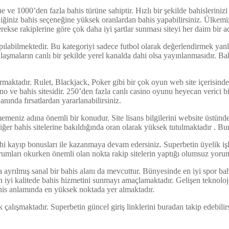
e ve 1000’den fazla bahis türüne sahiptir. Hızlı bir şekilde bahisleriniz
ediğiniz bahis seçeneğine yüksek oranlardan bahis yapabilirsiniz. Ülkemi
 gerekse rakiplerine göre çok daha iyi şartlar sunması siteyi her daim bir
pılabilmektedir. Bu kategoriyi sadece futbol olarak değerlendirmek yanl
maların canlı bir şekilde yerel kanalda dahi olsa yayınlanmasıdır. Bahi
maktadır. Rulet, Blackjack, Poker gibi bir çok oyun web site içerisind
 ve bahis sitesidir. 250’den fazla canlı casino oyunu heyecan verici bir
anında fırsatlardan yararlanabilirsiniz.
meniz adına önemli bir konudur. Site lisans bilgilerini website üstünde
iğer bahis sitelerine bakıldığında oran olarak yüksek tutulmaktadır . B
hi kayıp bonusları ile kazanmaya devam edersiniz. Superbetin üyelik işl
mları okurken önemli olan nokta rakip sitelerin yaptığı olumsuz yorumla
 ayrılmış sanal bir bahis alanı da mevcuttur. Bünyesinde en iyi spor bahi
 en iyi kalitede bahis hizmetini sunmayı amaçlamaktadır. Gelişen teknolo
ahis anlamında en yüksek noktada yer almaktadır.
çalışmaktadır. Superbetin güncel giriş linklerini buradan takip edebilirs