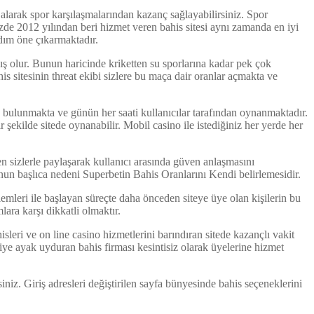
i alarak spor karşılaşmalarından kazanç sağlayabilirsiniz. Spor
zde 2012 yılından beri hizmet veren bahis sitesi aynı zamanda en iyi
 adım öne çıkarmaktadır.
ış olur. Bunun haricinde kriketten su sporlarına kadar pek çok
s sitesinin threat ekibi sizlere bu maça dair oranlar açmakta ve
e bulunmakta ve günün her saati kullanıcılar tarafından oynanmaktadır.
 şekilde sitede oynanabilir. Mobil casino ile istediğiniz her yerde her
n sizlerle paylaşarak kullanıcı arasında güven anlaşmasını
unun başlıca nedeni Superbetin Bahis Oranlarını Kendi belirlemesidir.
emleri ile başlayan süreçte daha önceden siteye üye olan kişilerin bu
ra karşı dikkatli olmaktır.
sleri ve on line casino hizmetlerini barındıran sitede kazançlı vakit
jiye ayak uyduran bahis firması kesintisiz olarak üyelerine hizmet
iniz. Giriş adresleri değiştirilen sayfa bünyesinde bahis seçeneklerini