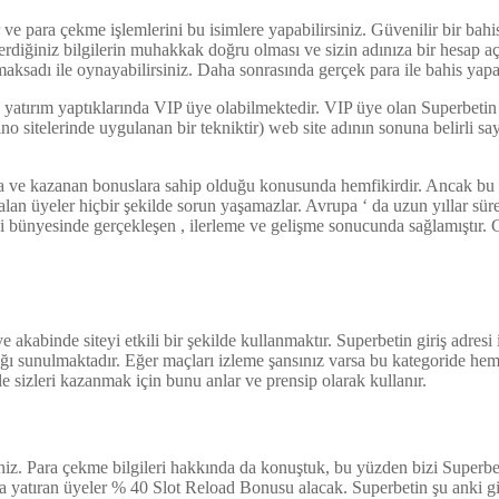
 para çekme işlemlerini bu isimlere yapabilirsiniz. Güvenilir bir bahis s
rdiğiniz bilgilerin muhakkak doğru olması ve sizin adınıza bir hesap aç
sadı ile oynayabilirsiniz. Daha sonrasında gerçek para ile bahis yapabil
nde yatırım yaptıklarında VIP üye olabilmektedir. VIP üye olan Superbetin
no sitelerinde uygulanan bir tekniktir) web site adının sonuna belirli sa
lara ve kazanan bonuslara sahip olduğu konusunda hemfikirdir. Ancak bu 
lan üyeler hiçbir şekilde sorun yaşamazlar. Avrupa ‘ da uzun yıllar sür
i bünyesinde gerçekleşen , ilerleme ve gelişme sonucunda sağlamıştır. Can
abinde siteyi etkili bir şekilde kullanmaktır. Superbetin giriş adresi ile
ağı sunulmaktadır. Eğer maçları izleme şansınız varsa bu kategoride he
le sizleri kazanmak için bunu anlar ve prensip olarak kullanır.
rsiniz. Para çekme bilgileri hakkında da konuştuk, bu yüzden bizi Super
a yatıran üyeler % 40 Slot Reload Bonusu alacak. Superbetin şu anki gi