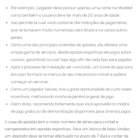
Por exemplo, 1 jogador deve possuir apenas uma conta na MostBet
como também o usuário deve ter mais de 20 anos de idade.
Isso permite la cual você contorne like restrições de pagamento,
que se tornaram muito numerosas zero Brasil e na vários outros
países.
Como uma das principais viviendas de apostas, ela oferece uma
ampla gama de serviços, desde apostas esportivas até jogos sobre
cassino, garantindo la cual haja algo afin de cada tipo para jogador.
Após o processo de instalação ser concluído, um ícone do app sony
ericsson formará no menus do seu mecanismo móvel e poderá
começar an servirse.
Como um jogador valioso, tive a good oportunidade de curtir esses
incentivos, melhorando minha experiência geral de jogo.
Além disso, recomendo fortemente que você aproveite os modos
de jogo grátis ou de demonstração disponíveis para diversos jogos.
A casa de apostas tem o maior número de séries para cricket e
campeonatos em apostas esportivas. Para um bónus de boas-vindas,
um depósito deve se tornar efectuado no prazo de 7 dias a contar da