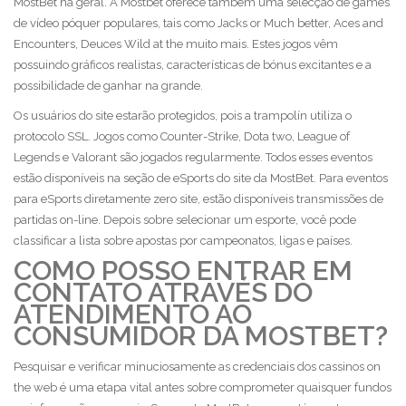
MostBet na geral. A Mostbet oferece também uma selecção de games
de vídeo póquer populares, tais como Jacks or Much better, Aces and
Encounters, Deuces Wild at the muito mais. Estes jogos vêm
possuindo gráficos realistas, características de bónus excitantes e a
possibilidade de ganhar na grande.
Os usuários do site estarão protegidos, pois a trampolín utiliza o
protocolo SSL. Jogos como Counter-Strike, Dota two, League of
Legends e Valorant são jogados regularmente. Todos esses eventos
estão disponíveis na seção de eSports do site da MostBet. Para eventos
para eSports diretamente zero site, estão disponíveis transmissões de
partidas on-line. Depois sobre selecionar um esporte, você pode
classificar a lista sobre apostas por campeonatos, ligas e países.
COMO POSSO ENTRAR EM
CONTATO ATRAVÉS DO
ATENDIMENTO AO
CONSUMIDOR DA MOSTBET?
Pesquisar e verificar minuciosamente as credenciais dos cassinos on
the web é uma etapa vital antes sobre comprometer quaisquer fundos