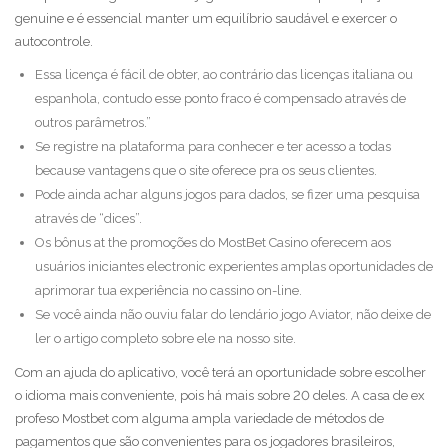
genuine e é essencial manter um equilíbrio saudável e exercer o
autocontrole.
Essa licença é fácil de obter, ao contrário das licenças italiana ou
espanhola, contudo esse ponto fraco é compensado através de
outros parâmetros.”
Se registre na plataforma para conhecer e ter acesso a todas
because vantagens que o site oferece pra os seus clientes.
Pode ainda achar alguns jogos para dados, se fizer uma pesquisa
através de “dices”.
Os bônus at the promoções do MostBet Casino oferecem aos
usuários iniciantes electronic experientes amplas oportunidades de
aprimorar tua experiência no cassino on-line.
Se você ainda não ouviu falar do lendário jogo Aviator, não deixe de
ler o artigo completo sobre ele na nosso site.
Com an ajuda do aplicativo, você terá an oportunidade sobre escolher
o idioma mais conveniente, pois há mais sobre 20 deles. A casa de ex
profeso Mostbet com alguma ampla variedade de métodos de
pagamentos que são convenientes para os jogadores brasileiros,