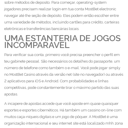
sobre métodos de deposito. Para começar, operating-system
jogadores precisam realizar login em tua conta MostBet electronic
navegar até the seção de depósito. Eles podem então escolher entre
uma variedade de métodos, incluindo cartões para crédito, carteiras
eletrônicas e transferências bancárias locais.
UMA ESTANTERIA DE JOGOS
INCOMPARÁVEL
Para verificar sua conta, primeiro você precisa preencher o perfil em
teu gabinete pessoal. São necessários os detalhes do passaporte, um
número de telefone como também o e-mail. Você pode jogar simply
no MostBet Casino através da versão net (site no navegador) ou através
2 aplicativos para iOS e Android. Com probabilidades e linhas
competitivas, pode constantemente tirar o máximo partido das suas
apostas.
A incapere de apostas accede que você aposte em quase quaisquer
esportes e esportes cibernéticos. Há também um cassino on-line com
muitos caça-níqueis digitais e um jogo de pôquer. A MostBet é uma
organização internacional e seu internet site está localizado mhh zona