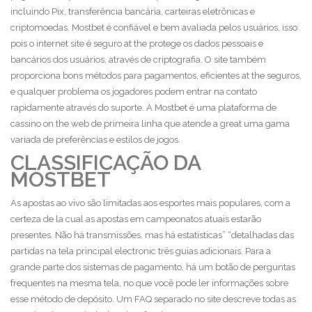
incluindo Pix, transferência bancária, carteiras eletrônicas e
criptomoedas. Mostbet é confiável e bem avaliada pelos usuários, isso
pois o internet site é seguro at the protege os dados pessoais e
bancários dos usuários, através de criptografia. O site também
proporciona bons métodos para pagamentos, eficientes at the seguros,
e qualquer problema os jogadores podem entrar na contato
rapidamente através do suporte. A Mostbet é uma plataforma de
cassino on the web de primeira linha que atende a great uma gama
variada de preferências e estilos de jogos.
CLASSIFICAÇÃO DA
MOSTBET
As apostas ao vivo são limitadas aos esportes mais populares, com a
certeza de la cual as apostas em campeonatos atuais estarão
presentes. Não há transmissões, mas há estatísticas” “detalhadas das
partidas na tela principal electronic três guias adicionais. Para a
grande parte dos sistemas de pagamento, há um botão de perguntas
frequentes na mesma tela, no que você pode ler informações sobre
esse método de depósito. Um FAQ separado no site descreve todas as