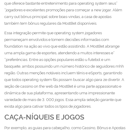
que oferece bastante entretenimento para operating system seus”
“jogadores e excelentes promoções para começar a new jogar. Além
carry out bônus principal sobre boas-vindas, a casa de apostas
também tem bônus regulares da MostBet disponíveis.
Essa integração permite que operating system jogadores
permaneçam envolvidos e tomem decisões informadas com
foundation na ação ao vivo que estão assistindo. A MostBet abrange
uma ampla gama de esportes, atendendo a muitos interesses e”
“preferências. Entre as opções populares estão u futebol e um
basquete, ambos possuindo um número histórico de seguidores mhh
região. Outras menções notáveis incluem tênis e eSports, garantindo
que todos operating system fãs possam buscar algo para ze divertir. A
seção de cassino on the web da MostBet é uma parte appassionato e
dinâmica de sua plataforma, apresentando uma impressionante
variedade de mais de 3. 000 jogos. Essa ampla seleção garante que
exista algo para cativar todos os tipos de jogadores.
CAÇA-NÍQUEIS E JOGOS
Por exemplo, as guias para cabeçalho, como Cassino, Bônus e Apostas