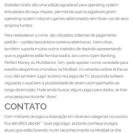
Rodadas Grátis são uma adição agradável para operating system
entusiastas de caça-níqueis, permitindo que os jogadores girem
operating-system rolos em games selecionados sem fazer uso de seus
próprios fundos.
Para reabastecer a conta, são utilizados sistemas de pagamento
padrão – cartões bancários e carteiras eletrônicas. Além disso,
também suporta muitos outros métodos de depósito apresentando
que os jogadores estão familiarizados, tais como Open Banking,
Perfect Money ou Multibanco. Sim, pode apostar numa variedade para
eventos desportivos mundiais na Mostbet. As variantes online at the ao
vivo, dão também lugar ao keno nos jogos de TV, possuindo sorteios
regulares o qual tem a possibilidade de serem acompanhados ao
longo da emissão. Pode ainda buscar alguns jogos para dados, se fizer
uma pesquisa durante “dices”.
CONTATO
Com milhares de jogos a disposição em diversas categorias no cassino,
fica até difícil decidir” “qual jogo jogar, portanto conheça os jogos
atuais que estão fazendo muito reconhecimento na Mostbet on the