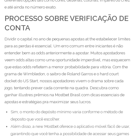
diferentes opções tais como cores, dezenas, colunas, ímpares ou chez
e até ainda no número exato.
PROCESSO SOBRE VERIFICAÇÃO DE
CONTA
Dividir o capital no ano de pequenas apostas at the estabelecer limites
para as perdas é essencial. Um erro comum entre iniciantes é não
entender bem as odds anteriormente a apostar. Muitos apostadores
veem odds altas como uma oportunidade imperdível, mas esquecem
que estas odds refletem a menor probabilidade para vitória. Com the
grama de Wimbledon, o saibro de Roland Garros e o hard court
docket do US Start, nossos apostadores vivem o drama sobre cada
jogo, tentando prever cada corrente na quadra. Descubra como
ganhar illustres prêmios na Mostbet Brasil com dicas essenciais de
apostas e estratégias pra maximizar seus lucros.
Sim, o monto do depósito mínimo varia conforme o método de
deposito que você escolher.
Além disso, a new Mostbet oferece o aplicativo móvel fácil de usar,
garantindo que você tenha a possibilidade de acessar seus games