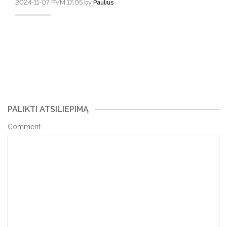
2024-11-07 PVM 17:05 by
Paulius
…
PALIKTI ATSILIEPIMĄ
Comment