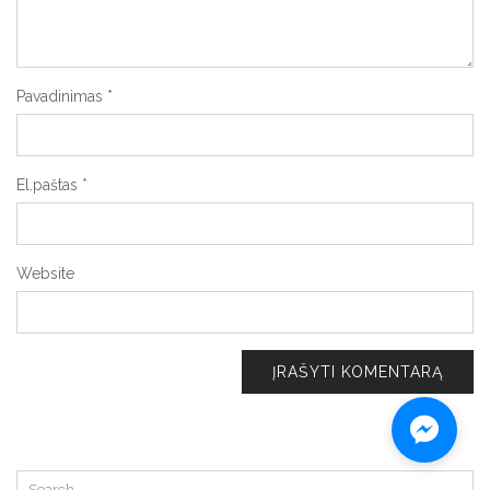
Pavadinimas
*
El.paštas
*
Website