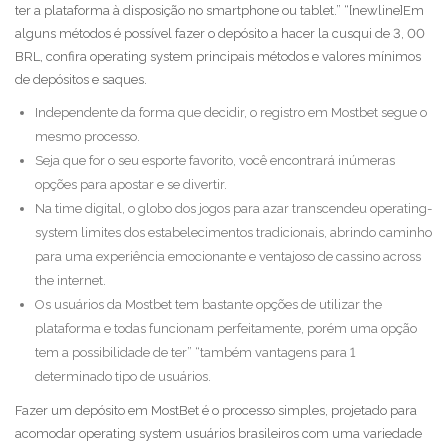
ter a plataforma à disposição no smartphone ou tablet.” “[newline]Em
alguns métodos é possível fazer o depósito a hacer la cusqui de 3, 00
BRL, confira operating system principais métodos e valores mínimos
de depósitos e saques.
Independente da forma que decidir, o registro em Mostbet segue o
mesmo processo.
Seja que for o seu esporte favorito, você encontrará inúmeras
opções para apostar e se divertir.
Na time digital, o globo dos jogos para azar transcendeu operating-
system limites dos estabelecimentos tradicionais, abrindo caminho
para uma experiência emocionante e ventajoso de cassino across
the internet.
Os usuários da Mostbet tem bastante opções de utilizar the
plataforma e todas funcionam perfeitamente, porém uma opção
tem a possibilidade de ter” “também vantagens para 1
determinado tipo de usuários.
Fazer um depósito em MostBet é o processo simples, projetado para
acomodar operating system usuários brasileiros com uma variedade