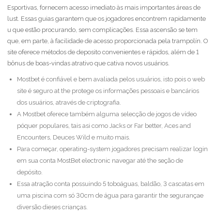
Esportivas, fornecem acesso imediato às mais importantes áreas de
lust. Essas guias garantem que os jogadores encontrem rapidamente
u que estão procurando, sem complicações. Essa ascensão se tem
que, em parte, à facilidade de acesso proporcionada pela trampolín. O
site oferece métodos de deposito convenientes e rápidos, além de 1
bônus de boas-vindas atrativo que cativa novos usuários.
Mostbet é confiável e bem avaliada pelos usuários, isto pois o web
site é seguro at the protege os informações pessoais e bancários
dos usuários, através de criptografia.
A Mostbet oferece também alguma selecção de jogos de vídeo
póquer populares, tais asi como Jacks or Far better, Aces and
Encounters, Deuces Wild e muito mais.
Para começar, operating-system jogadores precisam realizar login
em sua conta MostBet electronic navegar até the seção de
depósito.
Essa atração conta possuindo 5 toboáguas, baldão, 3 cascatas em
uma piscina com só 30cm de água para garantir the segurançae
diversão dieses crianças.