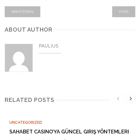
ANKSTESNIS
KITAS
ABOUT AUTHOR
PAULIUS
RELATED POSTS
UNCATEGORIZED
SAHABET CASINO’YA GÜNCEL GIRIŞ YÖNTEMLERI