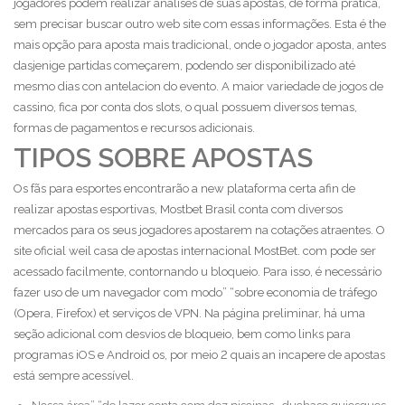
jogadores podem realizar análises de suas apostas, de forma prática,
sem precisar buscar outro web site com essas informações. Esta é the
mais opção para aposta mais tradicional, onde o jogador aposta, antes
dasjenige partidas começarem, podendo ser disponibilizado até
mesmo dias con antelacion do evento. A maior variedade de jogos de
cassino, fica por conta dos slots, o qual possuem diversos temas,
formas de pagamentos e recursos adicionais.
TIPOS SOBRE APOSTAS
Os fãs para esportes encontrarão a new plataforma certa afin de
realizar apostas esportivas, Mostbet Brasil conta com diversos
mercados para os seus jogadores apostarem na cotações atraentes. O
site oficial weil casa de apostas internacional MostBet. com pode ser
acessado facilmente, contornando u bloqueio. Para isso, é necessário
fazer uso de um navegador com modo” “sobre economia de tráfego
(Opera, Firefox) et serviços de VPN. Na página preliminar, há uma
seção adicional com desvios de bloqueio, bem como links para
programas iOS e Android os, por meio 2 quais an incapere de apostas
está sempre acessível.