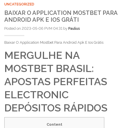
UNCATEGORIZED
BAIXAR O APPLICATION MOSTBET PARA
ANDROID APK E IOS GRÁTI
Posted on 2023-05-06 PVM 04:31 by
Paulius
Baixar O Application Mostbet Para Android Apk E Ios Grátis
MERGULHE NA
MOSTBET BRASIL:
APOSTAS PERFEITAS
ELECTRONIC
DEPÓSITOS RÁPIDOS
Content