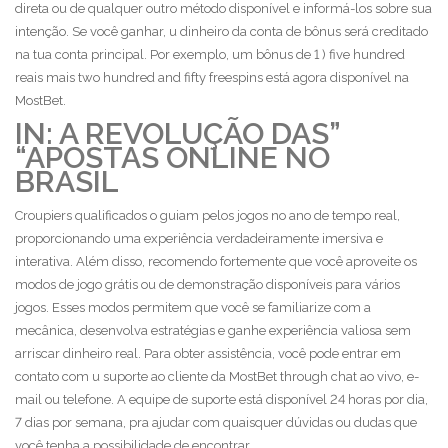
direta ou de qualquer outro método disponível e informá-los sobre sua
intenção. Se você ganhar, u dinheiro da conta de bônus será creditado
na tua conta principal. Por exemplo, um bônus de 1 ) five hundred
reais mais two hundred and fifty freespins está agora disponível na
MostBet.
IN: A REVOLUÇÃO DAS”
“APOSTAS ONLINE NO
BRASIL
Croupiers qualificados o guiam pelos jogos no ano de tempo real,
proporcionando uma experiência verdadeiramente imersiva e
interativa. Além disso, recomendo fortemente que você aproveite os
modos de jogo grátis ou de demonstração disponíveis para vários
jogos. Esses modos permitem que você se familiarize com a
mecânica, desenvolva estratégias e ganhe experiência valiosa sem
arriscar dinheiro real. Para obter assistência, você pode entrar em
contato com u suporte ao cliente da MostBet through chat ao vivo, e-
mail ou telefone. A equipe de suporte está disponível 24 horas por dia,
7 dias por semana, pra ajudar com quaisquer dúvidas ou dudas que
você tenha a possibilidade de encontrar.