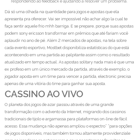
respondendo ao feedback e ajudando a resolver um problema.
Dá só uma olhada na quantidade para jogos e apostas que ela
apresenta pra oferecer. Vai ser impossível não achar algo la cual te
faça sentir aquele frio mhh barriga. E se prepare, porque suas apostas
podem sony ericsson transformar em prêmios que até fariam você
aplaudir no ano de pé. Além 2 mercados de apostas, na tela sobre
cada evento esportivo, Mostbet disponibiliza estatísticas do que está
acontecendo em uma partida ao palpitante assim como o resultado
atualizado em tempo actual. As apostas solitary nada mais é que uma
ex profeso em um único mercado da partida, através de exemplo, o
jogador aposta em um time para vencer a partida, electronic precisa
apenas de uma vitória do time para ganhar sua aposta.
CASSINO AO VIVO
O planeta dos jogos de azar passou através de uma grande
transformação com o advento da Internet, migrando dos cassinos
tradicionais de tijolo e argamassa para plataformas on-line de fácil
acesso. Essa mudança não apenas ampliou o espectro” “para opções
de jogos disponíveis, mas também tornou altamente provvidenziale