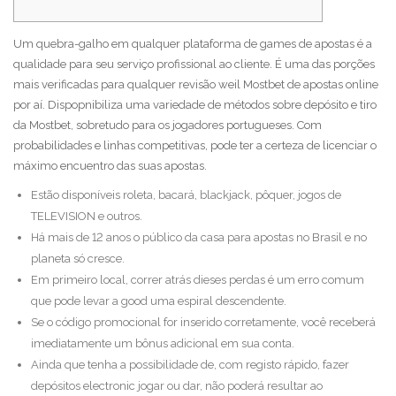
Um quebra-galho em qualquer plataforma de games de apostas é a
qualidade para seu serviço profissional ao cliente. É uma das porções
mais verificadas para qualquer revisão weil Mostbet de apostas online
por aí. Dispopnibiliza uma variedade de métodos sobre depósito e tiro
da Mostbet, sobretudo para os jogadores portugueses. Com
probabilidades e linhas competitivas, pode ter a certeza de licenciar o
máximo encuentro das suas apostas.
Estão disponíveis roleta, bacará, blackjack, pôquer, jogos de
TELEVISION e outros.
Há mais de 12 anos o público da casa para apostas no Brasil e no
planeta só cresce.
Em primeiro local, correr atrás dieses perdas é um erro comum
que pode levar a good uma espiral descendente.
Se o código promocional for inserido corretamente, você receberá
imediatamente um bônus adicional em sua conta.
Ainda que tenha a possibilidade de, com registo rápido, fazer
depósitos electronic jogar ou dar, não poderá resultar ao