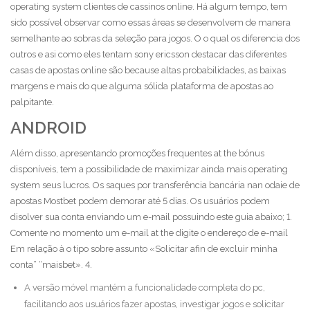
operating system clientes de cassinos online. Há algum tempo, tem
sido possível observar como essas áreas se desenvolvem de manera
semelhante ao sobras da seleção para jogos. O o qual os diferencia dos
outros e asi como eles tentam sony ericsson destacar das diferentes
casas de apostas online são because altas probabilidades, as baixas
margens e mais do que alguma sólida plataforma de apostas ao
palpitante.
ANDROID
Além disso, apresentando promoções frequentes at the bónus
disponíveis, tem a possibilidade de maximizar ainda mais operating
system seus lucros. Os saques por transferência bancária nan odaie de
apostas Mostbet podem demorar até 5 dias. Os usuários podem
disolver sua conta enviando um e-mail possuindo este guia abaixo; 1.
Comente no momento um e-mail at the digite o endereço de e-mail
Em relação à o tipo sobre assunto «Solicitar afin de excluir minha
conta” “maisbet». 4.
A versão móvel mantém a funcionalidade completa do pc,
facilitando aos usuários fazer apostas, investigar jogos e solicitar