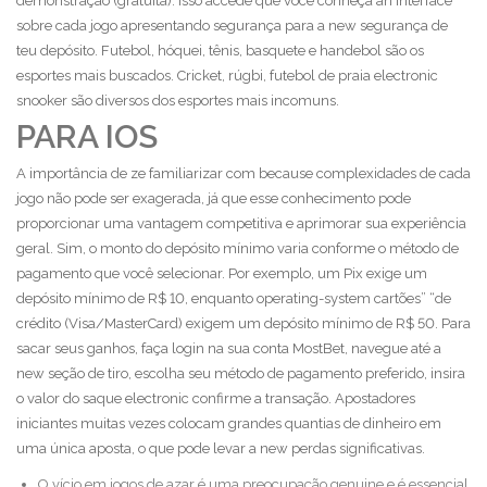
demonstração (gratuita). Isso accede que você conheça an interface
sobre cada jogo apresentando segurança para a new segurança de
teu depósito. Futebol, hóquei, tênis, basquete e handebol são os
esportes mais buscados. Cricket, rúgbi, futebol de praia electronic
snooker são diversos dos esportes mais incomuns.
PARA IOS
A importância de ze familiarizar com because complexidades de cada
jogo não pode ser exagerada, já que esse conhecimento pode
proporcionar uma vantagem competitiva e aprimorar sua experiência
geral. Sim, o monto do depósito mínimo varia conforme o método de
pagamento que você selecionar. Por exemplo, um Pix exige um
depósito mínimo de R$ 10, enquanto operating-system cartões” “de
crédito (Visa/MasterCard) exigem um depósito mínimo de R$ 50. Para
sacar seus ganhos, faça login na sua conta MostBet, navegue até a
new seção de tiro, escolha seu método de pagamento preferido, insira
o valor do saque electronic confirme a transação. Apostadores
iniciantes muitas vezes colocam grandes quantias de dinheiro em
uma única aposta, o que pode levar a new perdas significativas.
O vício em jogos de azar é uma preocupação genuine e é essencial