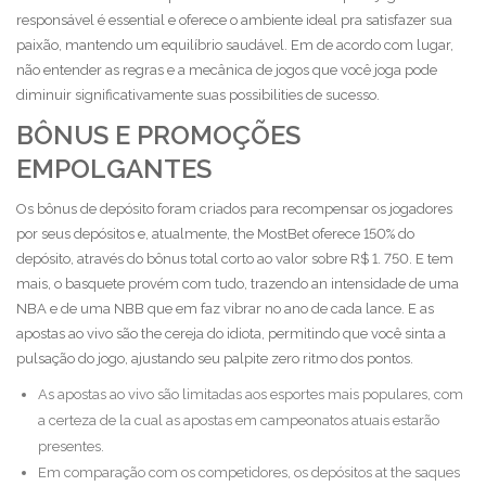
responsável é essential e oferece o ambiente ideal pra satisfazer sua
paixão, mantendo um equilíbrio saudável. Em de acordo com lugar,
não entender as regras e a mecânica de jogos que você joga pode
diminuir significativamente suas possibilities de sucesso.
BÔNUS E PROMOÇÕES
EMPOLGANTES
Os bônus de depósito foram criados para recompensar os jogadores
por seus depósitos e, atualmente, the MostBet oferece 150% do
depósito, através do bônus total corto ao valor sobre R$ 1. 750. E tem
mais, o basquete provém com tudo, trazendo an intensidade de uma
NBA e de uma NBB que em faz vibrar no ano de cada lance. E as
apostas ao vivo são the cereja do idiota, permitindo que você sinta a
pulsação do jogo, ajustando seu palpite zero ritmo dos pontos.
As apostas ao vivo são limitadas aos esportes mais populares, com
a certeza de la cual as apostas em campeonatos atuais estarão
presentes.
Em comparação com os competidores, os depósitos at the saques