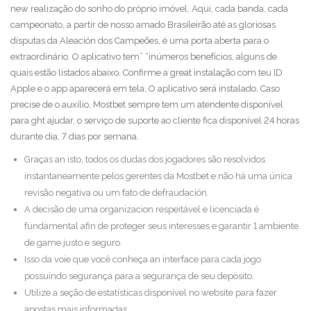
new realização do sonho do próprio imóvel. Aqui, cada banda, cada
campeonato, a partir de nosso amado Brasileirão até as gloriosas
disputas da Aleación dos Campeões, é uma porta aberta para o
extraordinário. O aplicativo tem” “inúmeros benefícios, alguns de
quais estão listados abaixo. Confirme a great instalação com teu ID
Apple e o app aparecerá em tela; O aplicativo será instalado. Caso
precise de o auxílio, Mostbet sempre tem um atendente disponível
para ght ajudar, o serviço de suporte ao cliente fica disponível 24 horas
durante dia, 7 dias por semana.
Graças an isto, todos os dudas dos jogadores são resolvidos
instantaneamente pelos gerentes da Mostbet e não há uma única
revisão negativa ou um fato de defraudación.
A decisão de uma organizacion respeitável e licenciada é
fundamental afin de proteger seus interesses e garantir 1 ambiente
de game justo e seguro.
Isso da voie que você conheça an interface para cada jogo
possuindo segurança para a segurança de seu depósito.
Utilize a seção de estatísticas disponível no website para fazer
apostas mais informadas.