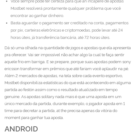
Você sempre pode ter certeza para que an incapere de apostas
Mostbet resolverá prontamente qualquer problema que você
encontrar ao ganhar dinheiro.
Basta aguardar o pagamento ser creditado na conta, pagamentos
por pix, carteiras eletrônicas e criptomoedas, pode levar até 24
horas úteis, já transferência bancária, até 72 horas úteis.
Dá só uma olhada na quantidade de jogos e apostas que ela apresenta
pra oferecer. Vai ser impossível não achar algo la cual te faça sentir
aquele frio em barriga. E se prepare, porque suas apostas podem sony
ericsson transformar em prêmios que até fariam você aplaudir na pé.
Além 2 mercados de apostas, na tela sobre cada evento esportivo,
Mostbet disponibiliza estatísticas do que está acontecendo em alguma
partida ao festón assim como o resultado atualizado em tempo
genuine. As apostas solitary nada mais é que uma aposta em um
único mercado da partida, durante exemplo, o jogador aposta em 1
time para decretar a partida, at the precisa apenas da vitória do
moment para ganhar tua aposta.
ANDROID