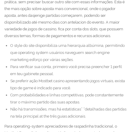
prática, sem precisar buscar outro site com essas informações. Esta é
the mais opção sobre aposta mais convencional, onde o jogador
aposta, antes dasjenige partidas começarem, podendo ser
disponibilizado até mesmo dias con antelacion do evento. A maior
variedade de jogos de cassino, fica por conta dos slots, que possuem
diversos temas, formas de pagamentos e recursos adicionais.
O style do site disponibiliza uma hierarquia albúmina, permitindo
que operating system usuários naveguem search engine
marketing esforço por várias seções.
Para verificar sua conta, primeiro você precisa preencher 1 perfil
em teu gabinete pessoal.
Se preferir ação Mostbet casino apresentando jogos virtuais, exista
tipo de game é indicado para você.
Com probabilidades e linhas competitivas, pode constantemente
tirar o máximo partido das suas apostas.
Não há transmissões, mas há estatísticas” “detalhadas das partidas
na tela principal at the três guias adicionais.
Para operating-system apreciadores de raspadinha tradicional, o