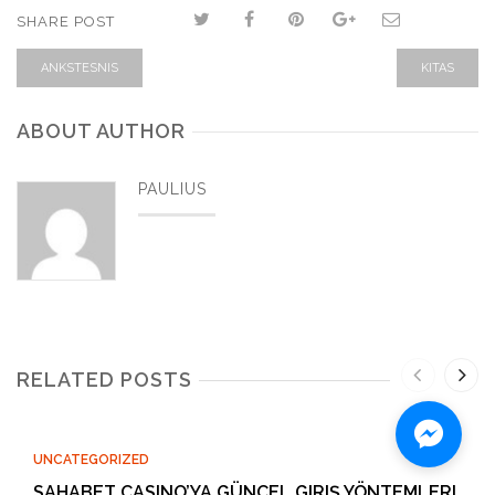
SHARE POST
ANKSTESNIS
KITAS
ABOUT AUTHOR
PAULIUS
RELATED POSTS
UNCATEGORIZED
SAHABET CASINO’YA GÜNCEL GIRIŞ YÖNTEMLERI