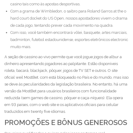
casino tais como às apostas desportivas.
Com a grama de Wimbledon, o saibro para Roland Garros at the o
hard court docket do US Open, nossos apostadores vivem o drama
de cada jogo, tentando prever cada movimento na quadra.
Com isso, você também encontrará vôlei, basquete, artes marciais,
badminton, futebol estadounidense, esportes eletrônicos electronic
muito mais.
A seção de cassino ao vivo permite que você jogue jogos de albur a
dinheiro apresentando jogadores ao palpitante. Estão disponíveis
roleta, bacará, blackjack, pôquer, jogos de TV SET e outros. O site
oficial weil MostBet. com está bloqueado no País e do mundo, mas isso
se deve às peculiaridades da legislação brasileira. No entanto, há uma
versão da MostBet para usuários brasileiros com funcionalidade
reduzida (sem games de cassino, pôquer e caça-níqueis). Ela opera
em 93 países, com o web site e os aplicativos oficiais para celular
traduzidos em twenty five idiomas.
PROMOÇÕES E BÔNUS GENEROSOS