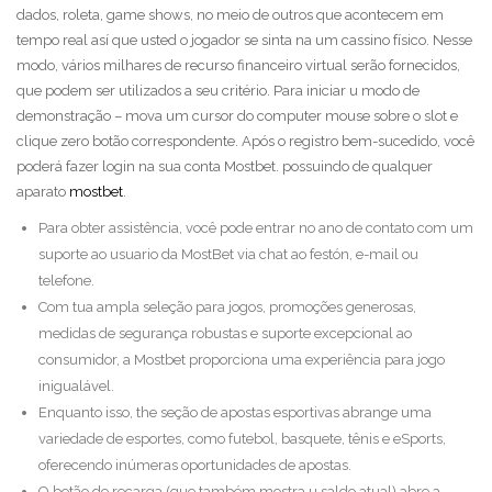
dados, roleta, game shows, no meio de outros que acontecem em
tempo real así que usted o jogador se sinta na um cassino físico. Nesse
modo, vários milhares de recurso financeiro virtual serão fornecidos,
que podem ser utilizados a seu critério. Para iniciar u modo de
demonstração – mova um cursor do computer mouse sobre o slot e
clique zero botão correspondente. Após o registro bem-sucedido, você
poderá fazer login na sua conta Mostbet. possuindo de qualquer
aparato
mostbet
.
Para obter assistência, você pode entrar no ano de contato com um
suporte ao usuario da MostBet via chat ao festón, e-mail ou
telefone.
Com tua ampla seleção para jogos, promoções generosas,
medidas de segurança robustas e suporte excepcional ao
consumidor, a Mostbet proporciona uma experiência para jogo
inigualável.
Enquanto isso, the seção de apostas esportivas abrange uma
variedade de esportes, como futebol, basquete, tênis e eSports,
oferecendo inúmeras oportunidades de apostas.
O botão de recarga (que também mostra u saldo atual) abre a