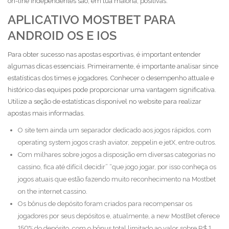
on-line independentes são, em tua maioria, positivas.
APLICATIVO MOSTBET PARA
ANDROID OS E IOS
Para obter sucesso nas apostas esportivas, é important entender
algumas dicas essenciais. Primeiramente, é importante analisar since
estatísticas dos times e jogadores. Conhecer o desempenho attuale e
histórico das equipes pode proporcionar uma vantagem significativa.
Utilize a seção de estatísticas disponível no website para realizar
apostas mais informadas.
O site tem ainda um separador dedicado aos jogos rápidos, com
operating system jogos crash aviator, zeppelin e jetX, entre outros.
Com milhares sobre jogos a disposição em diversas categorias no
cassino, fica até difícil decidir” “que jogo jogar, por isso conheça os
jogos atuais que estão fazendo muito reconhecimento na Mostbet
on the internet cassino.
Os bônus de depósito foram criados para recompensar os
jogadores por seus depósitos e, atualmente, a new MostBet oferece
150% do depósito, com o bônus total limitado ao valor sobre R$ 1.