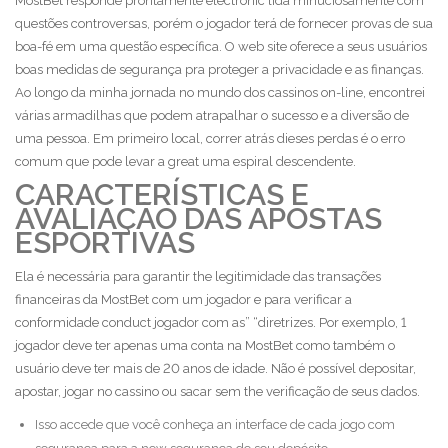
MostBet responde prontamente electronic lida minuciosamente com
questões controversas, porém o jogador terá de fornecer provas de sua
boa-fé em uma questão específica. O web site oferece a seus usuários
boas medidas de segurança pra proteger a privacidade e as finanças.
Ao longo da minha jornada no mundo dos cassinos on-line, encontrei
várias armadilhas que podem atrapalhar o sucesso e a diversão de
uma pessoa. Em primeiro local, correr atrás dieses perdas é o erro
comum que pode levar a great uma espiral descendente.
CARACTERÍSTICAS E
AVALIAÇÃO DAS APOSTAS
ESPORTIVAS
Ela é necessária para garantir the legitimidade das transações
financeiras da MostBet com um jogador e para verificar a
conformidade conduct jogador com as” “diretrizes. Por exemplo, 1
jogador deve ter apenas uma conta na MostBet como também o
usuário deve ter mais de 20 anos de idade. Não é possível depositar,
apostar, jogar no cassino ou sacar sem the verificação de seus dados.
Isso accede que você conheça an interface de cada jogo com