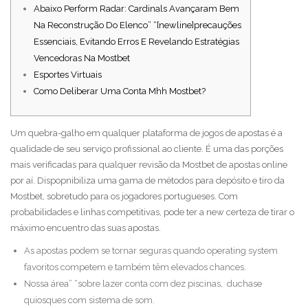
Abaixo Perform Radar: Cardinals Avançaram Bem
Na Reconstrução Do Elenco” “[newline]precauções
Essenciais, Evitando Erros E Revelando Estratégias
Vencedoras Na Mostbet
Esportes Virtuais
Como Deliberar Uma Conta Mhh Mostbet?
Um quebra-galho em qualquer plataforma de jogos de apostas é a
qualidade de seu serviço profissional ao cliente. É uma das porções
mais verificadas para qualquer revisão da Mostbet de apostas online
por aí. Dispopnibiliza uma gama de métodos para depósito e tiro da
Mostbet, sobretudo para os jogadores portugueses. Com
probabilidades e linhas competitivas, pode ter a new certeza de tirar o
máximo encuentro das suas apostas.
As apostas podem se tornar seguras quando operating system
favoritos competem e também têm elevados chances.
Nossa área” “sobre lazer conta com dez piscinas, duchase
quiosques com sistema de som.