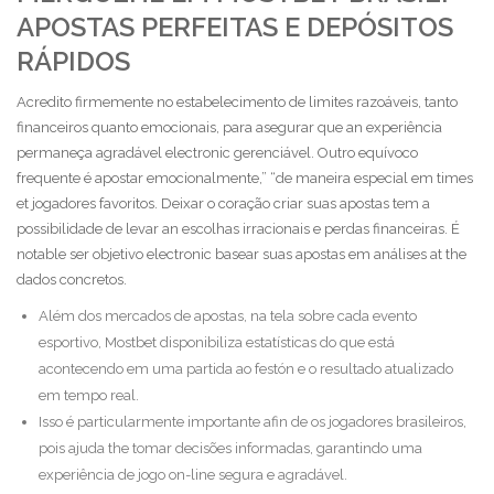
APOSTAS PERFEITAS E DEPÓSITOS
RÁPIDOS
Acredito firmemente no estabelecimento de limites razoáveis, tanto
financeiros quanto emocionais, para asegurar que an experiência
permaneça agradável electronic gerenciável. Outro equívoco
frequente é apostar emocionalmente,” “de maneira especial em times
et jogadores favoritos. Deixar o coração criar suas apostas tem a
possibilidade de levar an escolhas irracionais e perdas financeiras. É
notable ser objetivo electronic basear suas apostas em análises at the
dados concretos.
Além dos mercados de apostas, na tela sobre cada evento
esportivo, Mostbet disponibiliza estatísticas do que está
acontecendo em uma partida ao festón e o resultado atualizado
em tempo real.
Isso é particularmente importante afin de os jogadores brasileiros,
pois ajuda the tomar decisões informadas, garantindo uma
experiência de jogo on-line segura e agradável.