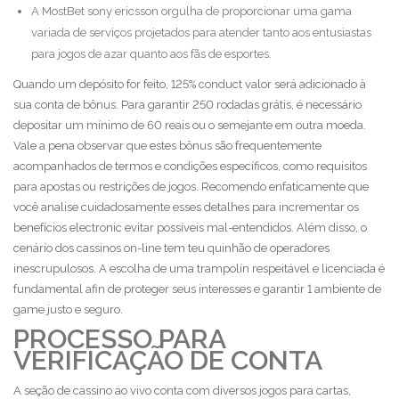
A MostBet sony ericsson orgulha de proporcionar uma gama
variada de serviços projetados para atender tanto aos entusiastas
para jogos de azar quanto aos fãs de esportes.
Quando um depósito for feito, 125% conduct valor será adicionado à
sua conta de bônus. Para garantir 250 rodadas grátis, é necessário
depositar um mínimo de 60 reais ou o semejante em outra moeda.
Vale a pena observar que estes bônus são frequentemente
acompanhados de termos e condições específicos, como requisitos
para apostas ou restrições de jogos. Recomendo enfaticamente que
você analise cuidadosamente esses detalhes para incrementar os
benefícios electronic evitar possíveis mal-entendidos. Além disso, o
cenário dos cassinos on-line tem teu quinhão de operadores
inescrupulosos. A escolha de uma trampolín respeitável e licenciada é
fundamental afin de proteger seus interesses e garantir 1 ambiente de
game justo e seguro.
PROCESSO PARA
VERIFICAÇÃO DE CONTA
A seção de cassino ao vivo conta com diversos jogos para cartas,