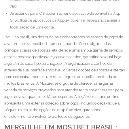
750.
Já usuários para iOS podem achar o aplicativo disponível na App
Shop (loja de aplicativos da Apple), porém é necessário canjear a
localização de uma conta.
“Aqui no brasil, um dos principais concorrentes no espaço de jogos de
azar on-line é a mostbet1. apresentando. br. Como alguma das
principais casas de apostas, ela oferece uma ampla gama de serviços,
desde apostas esportivas até jogos de cassino, garantindo o qual haja
algo afin de cada tipo para jogador. A organizacion é conhecida
através de sua interface amigável, diversas opções de apostas e ofertas
promocionais atraentes, um que a regreso an escolha preferida de
muitos brasileiros. A MostBet ze orgulha de oferecer uma gama
variada de serviços projetados para atender tanto aos entusiastas para
jogos de azar quanto aos fãs de esportes. A seção de cassino on-line
apresenta uma extensa coleção sobre jogos, incluindo caça-níqueis,
pôquer, roleta at the opções de crupiê ao vivo, garantindo
entretenimento envolvente pra todos os jogadores.
MERGULHE EM MOSTBET BRASIL: