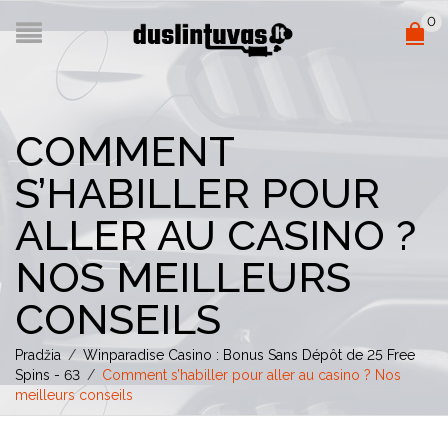
0
COMMENT
S’HABILLER POUR
ALLER AU CASINO ?
NOS MEILLEURS
CONSEILS
Pradžia
/
Winparadise Casino : Bonus Sans Dépôt de 25 Free
Spins - 63
/
Comment s’habiller pour aller au casino ? Nos
meilleurs conseils