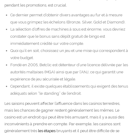
pendant les promotions, est crucial.
Ce dernier permet d’obtenir divers avantages au fur et à mesure
que vous grimpez les échelons (Bronze, Silver, Gold et Diamond).
La sélection d’offres de machines à sous est énorme, vous devriez
constater que le bonus sans dépôt gratuit de bingo est
immédiatement crédité sur votre compte.
Quoi qu’il en soit, choisissez un jeu et une mise qui correspondent à
votre budget.
Fondé en 2005, Betclic est détenteur d’une licence délivrée par les
autorités maltaises (MGA) ainsi que par l’ANJ, ce qui garantit une
expérience de jeu sécurisée et légale.
Cependant, il existe quelques établissements qui exigent des tenus
adéquats selon “le standing” de l’endroit.
Les saisons peuvent affecter l’affluence dans les casinos terrestres,
mais les chances de gagner restent généralement les mêmes. Le
casino est un endroit qui peut être très amusant, mais il y a aussi des
inconvénients à prendre en compte. Par exemple, les casinos sont
généralement très
les étapes
bruyants et il peut être difficile de se