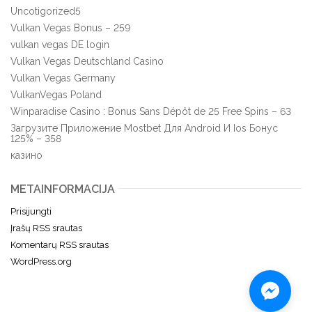
Uncotigorized5
Vulkan Vegas Bonus – 259
vulkan vegas DE login
Vulkan Vegas Deutschland Casino
Vulkan Vegas Germany
VulkanVegas Poland
Winparadise Casino : Bonus Sans Dépôt de 25 Free Spins – 63
Загрузите Приложение Mostbet Для Android И Ios Бонус
125% – 358
казино
METAINFORMACIJA
Prisijungti
Įrašų RSS srautas
Komentarų RSS srautas
WordPress.org