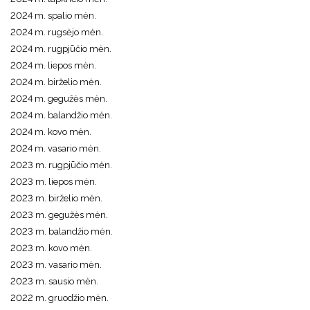
2024 m. spalio mėn.
2024 m. rugsėjo mėn.
2024 m. rugpjūčio mėn.
2024 m. liepos mėn.
2024 m. birželio mėn.
2024 m. gegužės mėn.
2024 m. balandžio mėn.
2024 m. kovo mėn.
2024 m. vasario mėn.
2023 m. rugpjūčio mėn.
2023 m. liepos mėn.
2023 m. birželio mėn.
2023 m. gegužės mėn.
2023 m. balandžio mėn.
2023 m. kovo mėn.
2023 m. vasario mėn.
2023 m. sausio mėn.
2022 m. gruodžio mėn.