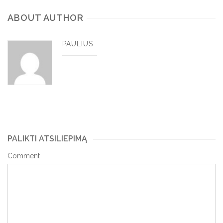
ABOUT AUTHOR
PAULIUS
PALIKTI ATSILIEPIMĄ
Comment