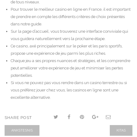
de tous niveaux.
Pour trouver le meilleur casino en ligne en France, il est important
de prendre en compte les différents critères de choix présentés
dans notre guide.
Sur la page d’accueil, vous trouverez une interface conviviale qui
vous guidera naturellement vers la prochaine étape.
Ce casino, axé principalement sur le poker et les paris sportifs,
propose une expérience de jeu parmi les plus riches.
Chaque jeu a ses propres nuances et stratégies, et les comprendre
peut améliorer votre expérience de jeu et minimiser les pertes
potentielles.
Si vous ne pouvez pas vous rendre dans un casino terrestre ou si
vous préférez jouer chez vous, les casinos en ligne sont une
excellente alternative.
SHARE POST
ANKSTESNIS
KITAS