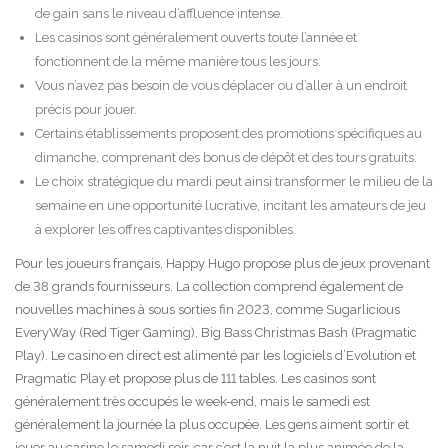
de gain sans le niveau d’affluence intense.
Les casinos sont généralement ouverts toute l’année et
fonctionnent de la même manière tous les jours.
Vous n’avez pas besoin de vous déplacer ou d’aller à un endroit
précis pour jouer.
Certains établissements proposent des promotions spécifiques au
dimanche, comprenant des bonus de dépôt et des tours gratuits.
Le choix stratégique du mardi peut ainsi transformer le milieu de la
semaine en une opportunité lucrative, incitant les amateurs de jeu
à explorer les offres captivantes disponibles.
Pour les joueurs français, Happy Hugo propose plus de jeux provenant
de 38 grands fournisseurs. La collection comprend également de
nouvelles machines à sous sorties fin 2023, comme Sugarlicious
EveryWay (Red Tiger Gaming), Big Bass Christmas Bash (Pragmatic
Play). Le casino en direct est alimenté par les logiciels d’Evolution et
Pragmatic Play et propose plus de 111 tables. Les casinos sont
généralement très occupés le week-end, mais le samedi est
généralement la journée la plus occupée. Les gens aiment sortir et
jouer au casino le samedi soir, car c’est la nuit la plus animée de la