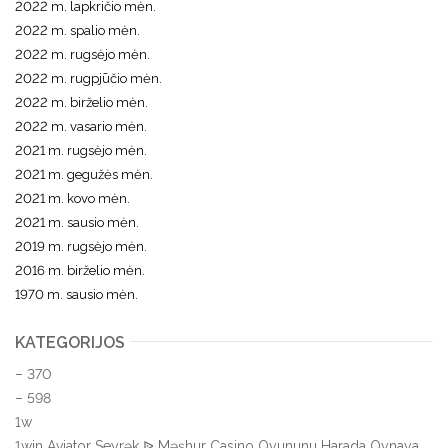
2022 m. lapkričio mėn.
2022 m. spalio mėn.
2022 m. rugsėjo mėn.
2022 m. rugpjūčio mėn.
2022 m. birželio mėn.
2022 m. vasario mėn.
2021 m. rugsėjo mėn.
2021 m. gegužės mėn.
2021 m. kovo mėn.
2021 m. sausio mėn.
2019 m. rugsėjo mėn.
2016 m. birželio mėn.
1970 m. sausio mėn.
KATEGORIJOS
– 370
– 598
1w
1win Aviator Seyrək ᐉ Məşhur Casino Oyununu Harada Oynaya