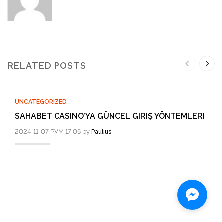
RELATED POSTS
UNCATEGORIZED
SAHABET CASINO’YA GÜNCEL GIRIŞ YÖNTEMLERI
2024-11-07 PVM 17:05 by
Paulius
…