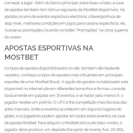
começar a jogar. Além do bônus principal sobre boas-vindas, a casa
de apostas também tem bônus regulares da MostBet disponíveis. Há
apostas no ano de eventos esportivos electronic ciberesportivos de
stop nível, melhores condições em jogos para cassino específicos, etc .
Acesse as promoções clicando no botão “Promoções” na zona superior
da uraian.
APOSTAS ESPORTIVAS NA
MOSTBET
Os tipos de apostas disponibilizados no site, também são bastante
variados, conheça os tipos de apostas mais influentes em principais
esportes de uma Mostbet Brasil. A opção de apostas no totalizador está
disponível no internet site em diferentes tamanhos e formas, consiste
basicamente em palpitar em 15 eventos, e se hallar pelo menos 9, o
jogador recebe um prêmio. O UFC é the competição mais famosa das
artes marciais, onde os eventos acontecem em algunos lugares do
globo, e os jogadores podem apostar em todos esses eventos na casa
de aposta Mostbet. Para adquirir o Mostbet bônus de boas-vindas, o
jogador deve produzir um depósito the partir de twenty five, 00 BRL