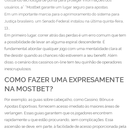
Utilizando tecnologia de ponta para proteger informações dos
usuários, a” “Mostbet garante um lugar seguro para apostas.
Em um importante marcia para o aprimoramento do sistema para
Justiça brasileiro, um Senado Federal instalou na última quinta-feira,
13…
Em primeiro lugar, correr atrás das perdas é um erro comum que tem
a possibilidade de levar an alguma espiral descendente. É
fundamental abordar qualquer jogo com uma mentalidade clara at
the desistir quando as chances não estiverem a seu benefit. Além
disso, o cenário dos cassinos on-line tem teu quinhão de operadores
inescrupulosos.
COMO FAZER UMA EXPRESAMENTE
NA MOSTBET?
Por exemplo, as guias sobre cabeçalho, como Cassino, Bônus e
Apostas Esportivas, fornecem acesso imediato às maiores áreas de
verlangen. Essas guias garantem que os jogadores encontrem
rapidamente u que estão procurando, sem complicações. Essa
ascensão se deve, em parte, à facilidade de acesso proporcionada pela