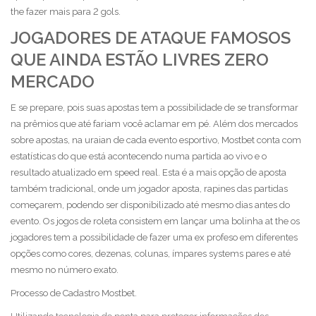
the fazer mais para 2 gols.
JOGADORES DE ATAQUE FAMOSOS
QUE AINDA ESTÃO LIVRES ZERO
MERCADO
E se prepare, pois suas apostas tem a possibilidade de se transformar
na prêmios que até fariam você aclamar em pé. Além dos mercados
sobre apostas, na uraian de cada evento esportivo, Mostbet conta com
estatísticas do que está acontecendo numa partida ao vivo e o
resultado atualizado em speed real. Esta é a mais opção de aposta
também tradicional, onde um jogador aposta, rapines das partidas
começarem, podendo ser disponibilizado até mesmo dias antes do
evento. Os jogos de roleta consistem em lançar uma bolinha at the os
jogadores tem a possibilidade de fazer uma ex profeso em diferentes
opções como cores, dezenas, colunas, ímpares systems pares e até
mesmo no número exato.
Processo de Cadastro Mostbet.