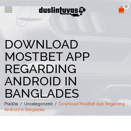
0
DOWNLOAD
MOSTBET APP
REGARDING
ANDROID IN
BANGLADES
Pradžia
/
Uncategorized
/
Download Mostbet App Regarding
Android In Banglades