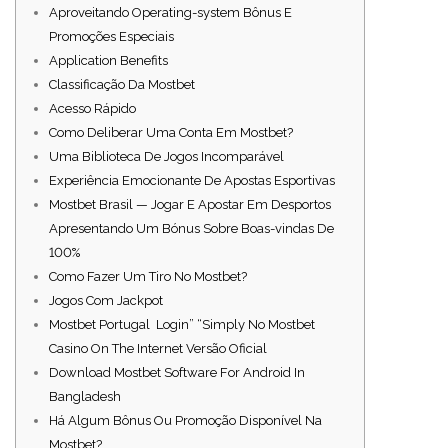
Aproveitando Operating-system Bônus E
Promoções Especiais
Application Benefits
Classificação Da Mostbet
Acesso Rápido
Como Deliberar Uma Conta Em Mostbet?
Uma Biblioteca De Jogos Incomparável
Experiência Emocionante De Apostas Esportivas
Mostbet Brasil — Jogar E Apostar Em Desportos
Apresentando Um Bónus Sobre Boas-vindas De
100%
Como Fazer Um Tiro No Mostbet?
Jogos Com Jackpot
Mostbet Portugal ️ Login” “Simply No Mostbet
Casino On The Internet Versão Oficial
Download Mostbet Software For Android In
Bangladesh
Há Algum Bônus Ou Promoção Disponível Na
Mostbet?