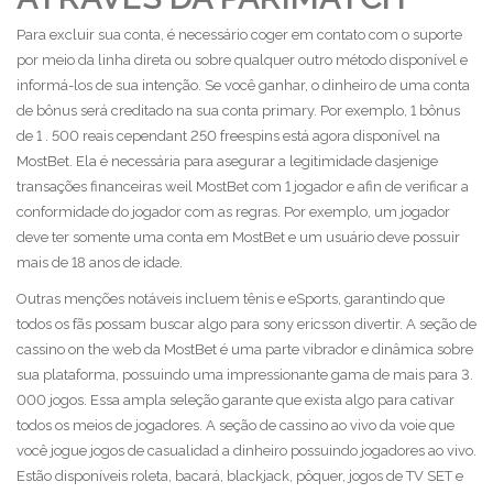
Para excluir sua conta, é necessário coger em contato com o suporte
por meio da linha direta ou sobre qualquer outro método disponível e
informá-los de sua intenção. Se você ganhar, o dinheiro de uma conta
de bônus será creditado na sua conta primary. Por exemplo, 1 bônus
de 1 . 500 reais cependant 250 freespins está agora disponível na
MostBet. Ela é necessária para asegurar a legitimidade dasjenige
transações financeiras weil MostBet com 1 jogador e afin de verificar a
conformidade do jogador com as regras. Por exemplo, um jogador
deve ter somente uma conta em MostBet e um usuário deve possuir
mais de 18 anos de idade.
Outras menções notáveis incluem tênis e eSports, garantindo que
todos os fãs possam buscar algo para sony ericsson divertir. A seção de
cassino on the web da MostBet é uma parte vibrador e dinâmica sobre
sua plataforma, possuindo uma impressionante gama de mais para 3.
000 jogos. Essa ampla seleção garante que exista algo para cativar
todos os meios de jogadores. A seção de cassino ao vivo da voie que
você jogue jogos de casualidad a dinheiro possuindo jogadores ao vivo.
Estão disponíveis roleta, bacará, blackjack, pôquer, jogos de TV SET e