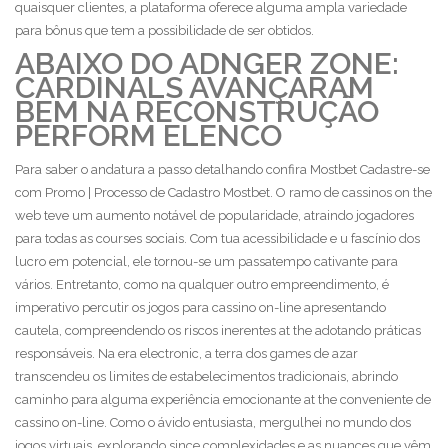
quaisquer clientes, a plataforma oferece alguma ampla variedade
para bônus que tem a possibilidade de ser obtidos.
ABAIXO DO ADNGER ZONE:
CARDINALS AVANÇARAM
BEM NA RECONSTRUÇÃO
PERFORM ELENCO
Para saber o andatura a passo detalhando confira Mostbet Cadastre-se
com Promo | Processo de Cadastro Mostbet. O ramo de cassinos on the
web teve um aumento notável de popularidade, atraindo jogadores
para todas as courses sociais. Com tua acessibilidade e u fascínio dos
lucro em potencial, ele tornou-se um passatempo cativante para
vários. Entretanto, como na qualquer outro empreendimento, é
imperativo percutir os jogos para cassino on-line apresentando
cautela, compreendendo os riscos inerentes at the adotando práticas
responsáveis. Na era electronic, a terra dos games de azar
transcendeu os limites de estabelecimentos tradicionais, abrindo
caminho para alguma experiência emocionante at the conveniente de
cassino on-line. Como o ávido entusiasta, mergulhei no mundo dos
jogos virtuais, explorando since complexidades e as nuances que vêm