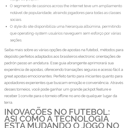
O segmento de cassinos across the internet teve um ampliamento
notável de popularidade, atraindo jogadores para todas as classes
sociais.
O style do site disponibiliza uma hierarquia albúmina, permitindo
que operating-system usuários naveguem sem esforço por várias
seções.
Saiba mais sobre as várias opções de apostas na futebol, métodos para
depósito perfeitos adaptados aos brasileiros electronic orientações de
padrón passo an andatura. Esse guia abrangente aprimorará sua
experiência de apostas, oferecendo transações seguras e acesso fácil a
great apostas emocionantes. Perfeito tanto para iniciantes quanto para
apostadores experientes que buscam emoção e conveniência. Através
desses torneios, você pode ganhar um grande jackpot feature e
receber 1 convite para o torneio offline no ano de qualquer lugar da
terra.
INOVAÇÕES NO FUTEBOL:
ASI COMO A TECNOLOGIA
ESTÁ MUDANDO O JOGO NO