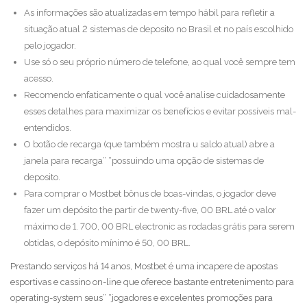
As informações são atualizadas em tempo hábil para refletir a
situação atual 2 sistemas de deposito no Brasil et no país escolhido
pelo jogador.
Use só o seu próprio número de telefone, ao qual você sempre tem
acesso.
Recomendo enfaticamente o qual você analise cuidadosamente
esses detalhes para maximizar os benefícios e evitar possíveis mal-
entendidos.
O botão de recarga (que também mostra u saldo atual) abre a
janela para recarga” “possuindo uma opção de sistemas de
deposito.
Para comprar o Mostbet bônus de boas-vindas, o jogador deve
fazer um depósito the partir de twenty-five, 00 BRL até o valor
máximo de 1. 700, 00 BRL electronic as rodadas grátis para serem
obtidas, o depósito mínimo é 50, 00 BRL.
Prestando serviços há 14 anos, Mostbet é uma incapere de apostas
esportivas e cassino on-line que oferece bastante entretenimento para
operating-system seus” “jogadores e excelentes promoções para