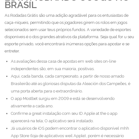
BRASIL
As Rodadas Grátis são uma adição agradável para os entusiastas de
caça-níqueis, permitindo que os jogadores girem os rolos em jogos
selecionados sem usar teus próprios fundos. A variedade de esportes
disponíveis é o dos grandes atrativos da plataforma. Seja qual for u seu
esporte privado, você encontrará inúmeras opções para apostar e se
entreter.
As avaliações dessa casa de apostas em web sites on-line
independentes são, em sua maioria, positivas.
Aqui, cada banda, cada campeonato, a partir de nosso amado
Brasileirão até as gloriosas disputas da Aleación dos Campeões, é
uma porta aberta para o extraordinário.
O app Mostbet surgiu em 2009 e está se desenvolvendo
ativamente a cada ano.
Confirme a great instalação com seu ID Apple at the o app
aparecerá na tela; O aplicativo será instalado.
Já usuários de iOS podem encontrar o aplicativo disponível mhh
App Store (loja de aplicativos weil Apple), porém é necessário