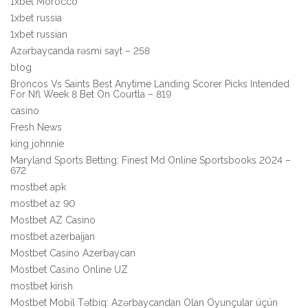
1xbet Morocco
1xbet russia
1xbet russian
Azərbaycanda rəsmi sayt – 258
blog
Broncos Vs Saints Best Anytime Landing Scorer Picks Intended
For Nfl Week 8 Bet On Courtla – 819
casino
Fresh News
king johnnie
Maryland Sports Betting: Finest Md Online Sportsbooks 2024 –
672
mostbet apk
mostbet az 90
Mostbet AZ Casino
mostbet azerbaijan
Mostbet Casino Azerbaycan
Mostbet Casino Online UZ
mostbet kirish
Mostbet Mobil Tətbiq: Azərbaycandan Olan Oyunçular üçün