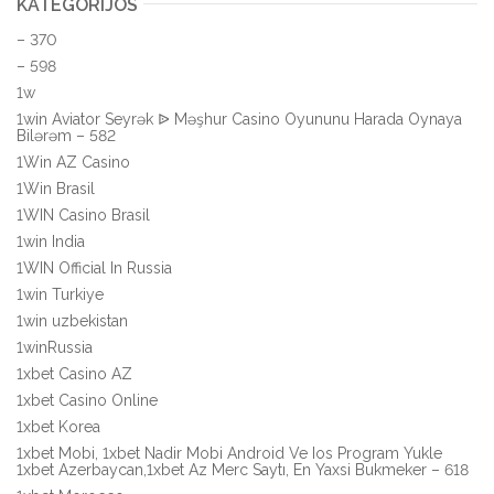
KATEGORIJOS
– 370
– 598
1w
1win Aviator Seyrək ᐉ Məşhur Casino Oyununu Harada Oynaya
Bilərəm – 582
1Win AZ Casino
1Win Brasil
1WIN Casino Brasil
1win India
1WIN Official In Russia
1win Turkiye
1win uzbekistan
1winRussia
1xbet Casino AZ
1xbet Casino Online
1xbet Korea
1xbet Mobi, 1xbet Nadir Mobi Android Ve Ios Program Yukle
1xbet Azerbaycan,1xbet Az Merc Saytı, En Yaxsi Bukmeker – 618