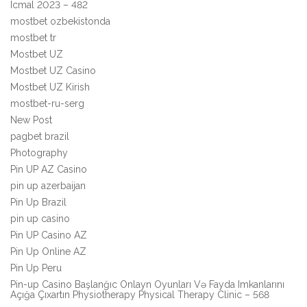
Icmal 2023 – 482
mostbet ozbekistonda
mostbet tr
Mostbet UZ
Mostbet UZ Casino
Mostbet UZ Kirish
mostbet-ru-serg
New Post
pagbet brazil
Photography
Pin UP AZ Casino
pin up azerbaijan
Pin Up Brazil
pin up casino
Pin UP Casino AZ
Pin Up Online AZ
Pin Up Peru
Pin-up Casino Başlanğıc Onlayn Oyunları Və Fayda Imkanlarını
Açığa Çıxartın Physiotherapy Physical Therapy Clinic – 568