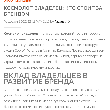
UNCOTIGORIZED5
КОСМОЛОТ ВЛАДЕЛЕЦ: КТО СТОИТ ЗА
БРЕНДОМ
Posted on 2022-12-11 PVM 11:15 by
/
Paulius
0
Космолот владелец
— это вопрос, который часто интересует
пользователей и азартных игроков. Бренд принадлежит компании
«Спейсикс», управляемой талантливой командой, в которую
входят Сергей Потапов и Арнульф Дамерау. Под их руководством
Космолот быстро стал одной из самых популярных платформ на
украинском рынке азартных игр, благодаря инновационному
подходу и стратегическим инвестициям.
ВКЛАД ВЛАДЕЛЬЦЕВ В
РАЗВИТИЕ БРЕНДА
Сергей Потапов и Арнульф Дамерау сыграли ключевую роль в
успехе бренда Космолот. Они внесли значительный вклад в
развитие онлайн-казино, используя свои знания в сфере IT и
бизнес-стратегий. Под их руководством компания активно