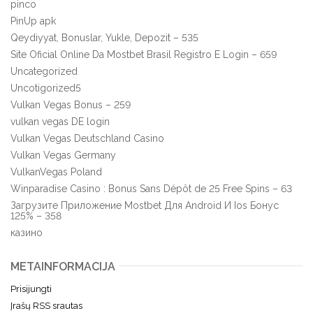
pinco
PinUp apk
Qeydiyyat, Bonuslar, Yukle, Depozit – 535
Site Oficial Online Da Mostbet Brasil Registro E Login – 659
Uncategorized
Uncotigorized5
Vulkan Vegas Bonus – 259
vulkan vegas DE login
Vulkan Vegas Deutschland Casino
Vulkan Vegas Germany
VulkanVegas Poland
Winparadise Casino : Bonus Sans Dépôt de 25 Free Spins – 63
Загрузите Приложение Mostbet Для Android И Ios Бонус
125% – 358
казино
METAINFORMACIJA
Prisijungti
Įrašų RSS srautas