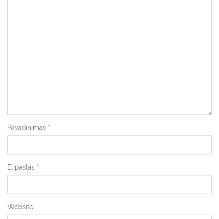
Pavadinimas
*
El.paštas
*
Website