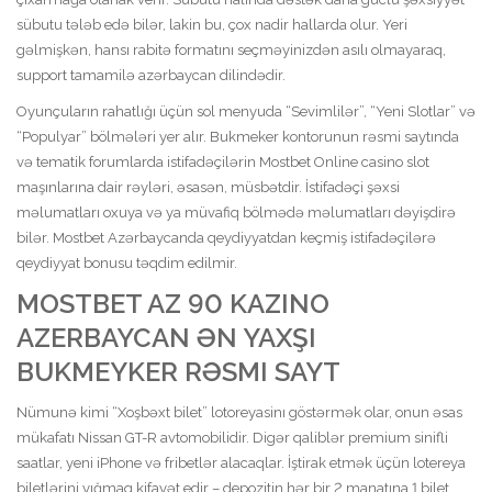
sübutu tələb edə bilər, lakin bu, çox nadir hallarda olur. Yeri
gəlmişkən, hansı rabitə formatını seçməyinizdən asılı olmayaraq,
support tamamilə azərbaycan dilindədir.
Oyunçuların rahatlığı üçün sol menyuda “Sevimlilər”, “Yeni Slotlar” və
“Populyar” bölmələri yer alır. Bukmeker kontorunun rəsmi saytında
və tematik forumlarda istifadəçilərin Mostbet Online casino slot
maşınlarına dair rəyləri, əsasən, müsbətdir. İstifadəçi şəxsi
məlumatları oxuya və ya müvafiq bölmədə məlumatları dəyişdirə
bilər. Mostbet Azərbaycanda qeydiyyatdan keçmiş istifadəçilərə
qeydiyyat bonusu təqdim edilmir.
MOSTBET AZ 90 KAZINO
AZERBAYCAN ƏN YAXŞI
BUKMEYKER RƏSMI SAYT
Nümunə kimi “Xoşbəxt bilet” lotoreyasinı göstərmək olar, onun əsas
mükafatı Nissan GT-R avtomobilidir. Digər qaliblər premium sinifli
saatlar, yeni iPhone və fribetlər alacaqlar. İştirak etmək üçün lotereya
biletlərini yığmaq kifayət edir – depozitin hər bir 2 manatına 1 bilet.