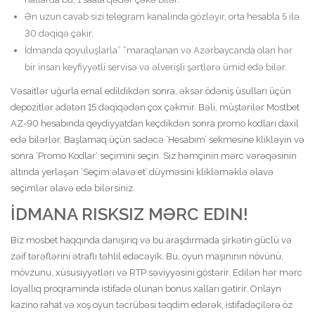
Ən uzun cavab sizi telegram kanalında gözləyir, orta hesabla 5 ilə
30 dəqiqə çəkir.
İdmanda qoyuluşlarla” “maraqlanan və Azərbaycanda olan hər
bir insan keyfiyyətli servisə və əlverişli şərtlərə ümid edə bilər.
Vəsaitlər uğurla emal edildikdən sonra, əksər ödəniş üsulları üçün
depozitlər adətən 15 dəqiqədən çox çəkmir. Bəli, müştərilər Mostbet
AZ-90 hesabında qeydiyyatdan keçdikdən sonra promo kodları daxil
edə bilərlər. Başlamaq üçün sadəcə ‘Hesabım’ sekmesine klikləyin və
sonra ‘Promo Kodlar’ seçimini seçin. Siz həmçinin mərc vərəqəsinin
altında yerləşən ‘Seçim əlavə et’ düyməsini klikləməklə əlavə
seçimlər əlavə edə bilərsiniz.
İDMANA RISKSIZ MƏRC EDIN!
Biz mosbet haqqında danışırıq və bu araşdırmada şirkətin güclü və
zəif tərəflərini ətraflı təhlil edəcəyik. Bu, oyun maşınının növünü,
mövzunu, xüsusiyyətləri və RTP səviyyəsini göstərir. Edilən hər mərc
loyallıq proqramında istifadə olunan bonus xalları gətirir. Onlayn
kazino rahat və xoş oyun təcrübəsi təqdim edərək, istifadəçilərə öz