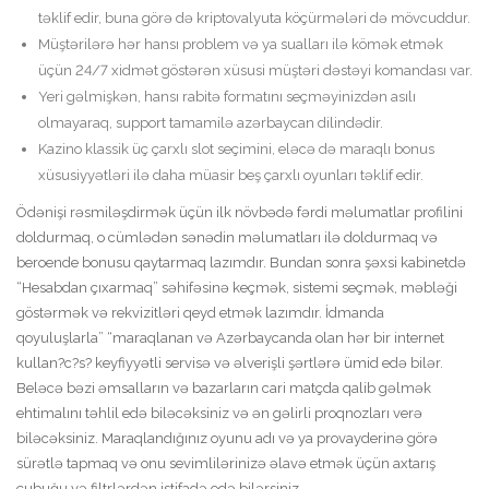
təklif edir, buna görə də kriptovalyuta köçürmələri də mövcuddur.
Müştərilərə hər hansı problem və ya sualları ilə kömək etmək
üçün 24/7 xidmət göstərən xüsusi müştəri dəstəyi komandası var.
Yeri gəlmişkən, hansı rabitə formatını seçməyinizdən asılı
olmayaraq, support tamamilə azərbaycan dilindədir.
Kazino klassik üç çarxlı slot seçimini, eləcə də maraqlı bonus
xüsusiyyətləri ilə daha müasir beş çarxlı oyunları təklif edir.
Ödənişi rəsmiləşdirmək üçün ilk növbədə fərdi məlumatlar profilini
doldurmaq, o cümlədən sənədin məlumatları ilə doldurmaq və
beroende bonusu qaytarmaq lazımdır. Bundan sonra şəxsi kabinetdə
“Hesabdan çıxarmaq” səhifəsinə keçmək, sistemi seçmək, məbləği
göstərmək və rekvizitləri qeyd etmək lazımdır. İdmanda
qoyuluşlarla” “maraqlanan və Azərbaycanda olan hər bir internet
kullan?c?s? keyfiyyətli servisə və əlverişli şərtlərə ümid edə bilər.
Beləcə bəzi əmsalların və bazarların cari matçda qalib gəlmək
ehtimalını təhlil edə biləcəksiniz və ən gəlirli proqnozları verə
biləcəksiniz. Maraqlandığınız oyunu adı və ya provayderinə görə
sürətlə tapmaq və onu sevimlilərinizə əlavə etmək üçün axtarış
çubuğu və filtrlərdən istifadə edə bilərsiniz.