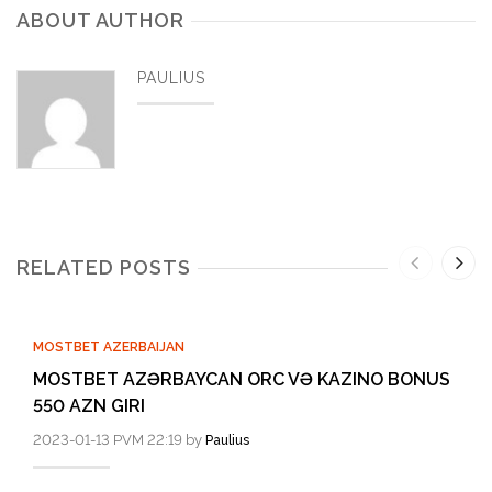
ABOUT AUTHOR
PAULIUS
RELATED POSTS
MOSTBET AZERBAIJAN
MOSTBET AZƏRBAYCAN ORC VƏ KAZINO BONUS
550 AZN GIRI
2023-01-13 PVM 22:19 by
Paulius