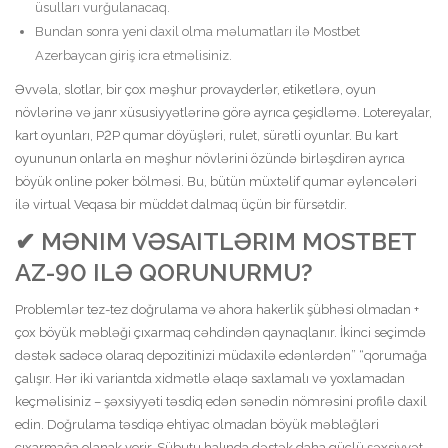
üsulları vurğulanacaq.
Bundan sonra yeni daxil olma məlumatları ilə Mostbet
Azerbaycan giriş icra etməlisiniz.
Əvvəla, slotlar, bir çox məşhur provayderlər, etiketlərə, oyun
növlərinə və janr xüsusiyyətlərinə görə ayrıca çeşidləmə. Lotereyalar,
kart oyunları, P2P qumar döyüşləri, rulet, sürətli oyunlar. Bu kart
oyununun onlarla ən məşhur növlərini özündə birləşdirən ayrıca
böyük online poker bölməsi. Bu, bütün müxtəlif qumar əyləncələri
ilə virtual Veqasa bir müddət dalmaq üçün bir fürsətdir.
✔ MƏNIM VƏSAITLƏRIM MOSTBET
AZ-90 ILƏ QORUNURMU?
Problemlər tez-tez doğrulama və ahora hakerlik şübhəsi olmadan +
çox böyük məbləği çıxarmaq cəhdindən qaynaqlanır. İkinci seçimdə
dəstək sadəcə olaraq depozitinizi müdaxilə edənlərdən” “qorumağa
çalışır. Hər iki variantda xidmətlə əlaqə saxlamalı və yoxlamadan
keçməlisiniz – şəxsiyyəti təsdiq edən sənədin nömrəsini profilə daxil
edin. Doğrulama təsdiqə ehtiyac olmadan böyük məbləğləri
çıxarmağa olanak verir. Sübutu halında dəstək daha güclü şəxsiyyət