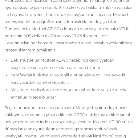
Azərbaycanda Mostbet-in canlı kazino oyunları maraqlı və əyləncəli
oyun prosesi təqdim edəcək. Siz blekcek və bakkara, ruletka və poker
ilə başlaya bilərsiniz – hər kəs özünə uyğun olanı tapacaq. Mövcud
ödəniş variantları coğrafi ərazinizdən asılı olaraq dəyişə bilər.
Bununla belə, Mostbet AZ-90 ödənişləri Azərbaycan manatı (AZN),
həmçinin ABŞ dolları (USD) və avro (EUR) ilə qəbul edir.
Hesabınızdan hər hansı pul çıxarmazdan əvvəl, hesabın yoxlanılması
prosesini tamamlamalısınız.
Bəli, müştərilər Mostbet AZ-90 hesabında qeydiyyatdan
keçdikdən sonra promo kodları daxil edə bilərlər.
Yeni faydalı funksiyalar və təhlil alətləri əlavə edilir və əvvəlki
versiyalardakı səhvlər düzəldilir.
Müştərilər hadisələrə mərc edərkən onluq, kəsr və ya Amerika
əmsallarını seçə bilərlər.
Seçimlərinizdən razı qaldıqdan sonra ‘Mərc yerləşdirin’ düyməsini
klikləyin və mərciniz qəbul ediləcək. 2009-ci ildə təsis edilən şirkət
onlayn mərc sahəsində əsas oyunçuya çevrilib. Mostbet AZ-90 bütün
dünyadan olan oyunçuların etimadını qazanmış sabit, yüksək
keyfiyyətli məhsul və müştəri xidmətləri şirkəti kimi özünü təsdiq