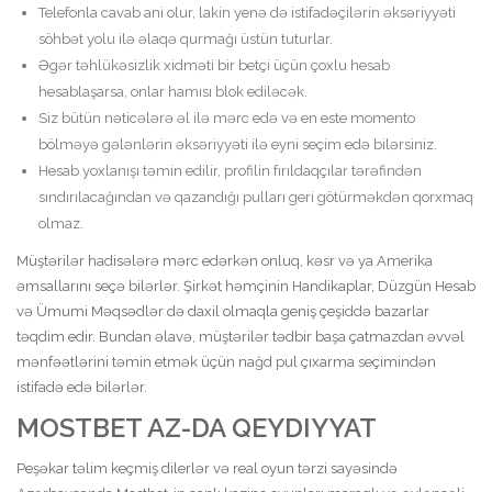
Telefonla cavab ani olur, lakin yenə də istifadəçilərin əksəriyyəti
söhbət yolu ilə əlaqə qurmağı üstün tuturlar.
Əgər təhlükəsizlik xidməti bir betçi üçün çoxlu hesab
hesablaşarsa, onlar hamısı blok ediləcək.
Siz bütün nəticələrə əl ilə mərc edə və en este momento
bölməyə gələnlərin əksəriyyəti ilə eyni seçim edə bilərsiniz.
Hesab yoxlanışı təmin edilir, profilin fırıldaqçılar tərəfindən
sındırılacağından və qazandığı pulları geri götürməkdən qorxmaq
olmaz.
Müştərilər hadisələrə mərc edərkən onluq, kəsr və ya Amerika
əmsallarını seçə bilərlər. Şirkət həmçinin Handikaplar, Düzgün Hesab
və Ümumi Məqsədlər də daxil olmaqla geniş çeşiddə bazarlar
təqdim edir. Bundan əlavə, müştərilər tədbir başa çatmazdan əvvəl
mənfəətlərini təmin etmək üçün nağd pul çıxarma seçimindən
istifadə edə bilərlər.
MOSTBET AZ-DA QEYDIYYAT
Peşəkar təlim keçmiş dilerlər və real oyun tərzi sayəsində