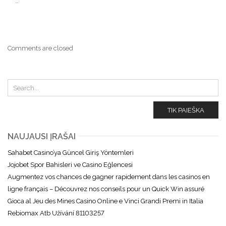
…
Comments are closed
TIK PAIEŠKA
NAUJAUSI ĮRAŠAI
Sahabet Casino’ya Güncel Giriş Yöntemleri
Jojobet Spor Bahisleri ve Casino Eğlencesi
Augmentez vos chances de gagner rapidement dans les casinos en
ligne français – Découvrez nos conseils pour un Quick Win assuré
Gioca al Jeu des Mines Casino Online e Vinci Grandi Premi in Italia
Rebiomax Atb Užívání 81103257