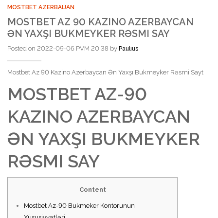
MOSTBET AZERBAIJAN
MOSTBET AZ 90 KAZINO AZERBAYCAN
ƏN YAXŞI BUKMEYKER RƏSMI SAY
Posted on 2022-09-06 PVM 20:38 by
Paulius
Mostbet Az 90 Kazino Azerbaycan Ən Yaxşı Bukmeyker Rəsmi Sayt
MOSTBET AZ-90
KAZINO AZERBAYCAN
ƏN YAXŞI BUKMEYKER
RƏSMI SAY
Content
Mostbet Az-90 Bukmeker Kontorunun
Xüsusiyyətləri