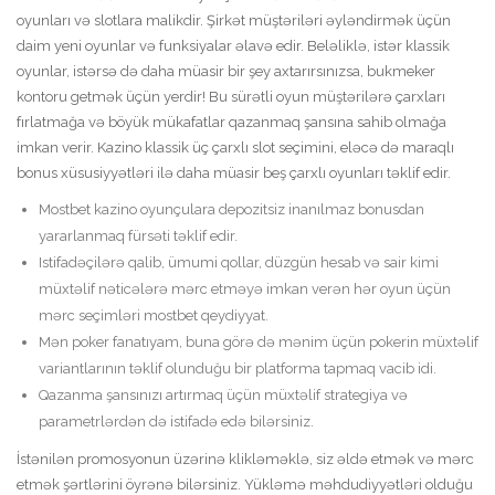
oyunları və slotlara malikdir. Şirkət müştəriləri əyləndirmək üçün
daim yeni oyunlar və funksiyalar əlavə edir. Beləliklə, istər klassik
oyunlar, istərsə də daha müasir bir şey axtarırsınızsa, bukmeker
kontoru getmək üçün yerdir! Bu sürətli oyun müştərilərə çarxları
fırlatmağa və böyük mükafatlar qazanmaq şansına sahib olmağa
imkan verir. Kazino klassik üç çarxlı slot seçimini, eləcə də maraqlı
bonus xüsusiyyətləri ilə daha müasir beş çarxlı oyunları təklif edir.
Mostbet kazino oyunçulara depozitsiz inanılmaz bonusdan
yararlanmaq fürsəti təklif edir.
Istifadəçilərə qalib, ümumi qollar, düzgün hesab və sair kimi
müxtəlif nəticələrə mərc etməyə imkan verən hər oyun üçün
mərc seçimləri mostbet qeydiyyat.
Mən poker fanatıyam, buna görə də mənim üçün pokerin müxtəlif
variantlarının təklif olunduğu bir platforma tapmaq vacib idi.
Qazanma şansınızı artırmaq üçün müxtəlif strategiya və
parametrlərdən də istifadə edə bilərsiniz.
İstənilən promosyonun üzərinə klikləməklə, siz əldə etmək və mərc
etmək şərtlərini öyrənə bilərsiniz. Yükləmə məhdudiyyətləri olduğu