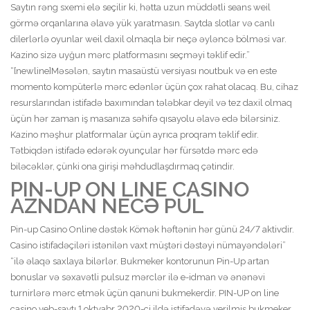
Saytın rəng sxemi elə seçilir ki, hətta uzun müddətli seans weil
görmə orqanlarına əlavə yük yaratmasın. Saytda slotlar və canlı
dilerlərlə oyunlar weil daxil olmaqla bir neçə əyləncə bölməsi var.
Kazino sizə uyğun mərc platformasını seçməyi təklif edir.”
“[newline]Məsələn, saytın masaüstü versiyası noutbuk və en este
momento kompüterlə mərc edənlər üçün çox rahat olacaq. Bu, cihaz
resurslarından istifadə baxımından tələbkar deyil və tez daxil olmaq
üçün hər zaman iş masanıza səhifə qısayolu əlavə edə bilərsiniz.
Kazino məşhur platformalar üçün ayrıca proqram təklif edir.
Tətbiqdən istifadə edərək oyunçular hər fürsətdə mərc edə
biləcəklər, çünki ona girişi məhdudlaşdırmaq çətindir.
PIN-UP ON LINE CASINO
AZNDAN NECƏ PUL
Pin-up Casino Online dəstək Kömək həftənin hər günü 24/7 aktivdir.
Casino istifadəçiləri istənilən vaxt müştəri dəstəyi nümayəndələri”
“ilə əlaqə saxlaya bilərlər. Bukmeker kontorunun Pin-Up artan
bonuslar və səxavətli pulsuz mərclər ilə e-idman və ənənəvi
turnirlərə mərc etmək üçün qanuni bukmekerdir. PIN-UP on line
casino veb-saytı 1 oktyabr 2020-ci ildə istifadəyə verilmiş bukmeker