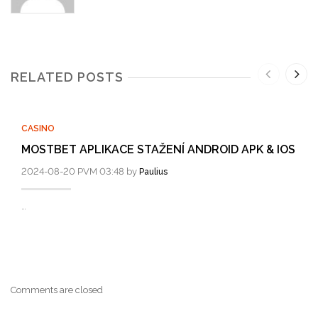
RELATED POSTS
CASINO
MOSTBET APLIKACE STAŽENÍ ANDROID APK & IOS
2024-08-20 PVM 03:48 by
Paulius
…
Comments are closed