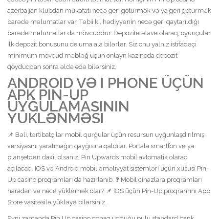
azerbaijan klubdan mükafatı necə geri götürmək və ya geri götürmək
barədə məlumatlar var. Təbii ki, hədiyyənin necə geri qaytarıldığı
barədə məlumatlar da mövcuddur. Depozitə əlavə olaraq, oyunçular
ilk depozit bonusunu de uma ala bilərlər. Siz onu yalnız istifadəçi
minimum mövcud məbləğ üçün onlayn kazinoda depozit
qoyduqdan sonra əldə edə bilərsiniz.
ANDROID VƏ I PHONE ÜÇÜN
APK PIN-UP
UYĞULAMASININ
YÜKLƏNMƏSI
📌 Bəli, tərtibatçılar mobil qurğular üçün resursun uyğunlaşdırılmış
versiyasını yaratmağın qayğısına qaldılar. Portala smartfon və ya
planşetdən daxil olsanız, Pin Upwards mobil avtomatik olaraq
açılacaq. IOS və Android mobil əməliyyat sistemləri üçün xüsusi Pin-
Up casino proqramları da hazırlanıb. ❓ Mobil cihazlara proqramları
haradan və necə yükləmək olar? 📌 iOS üçün Pin-Up proqramını App
Store vasitəsilə yükləyə bilərsiniz.
Eyni zamanda Pin Up casino qonaq udduğu pulu standard bank