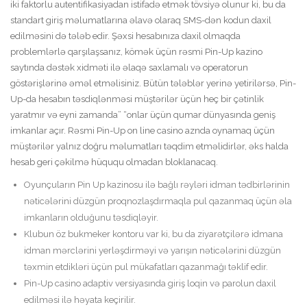
iki faktorlu autentifikasiyadan istifadə etmək tövsiyə olunur ki, bu da
standart giriş məlumatlarına əlavə olaraq SMS-dən kodun daxil
edilməsini də tələb edir. Şəxsi hesabınıza daxil olmaqda
problemlərlə qarşılaşsanız, kömək üçün rəsmi Pin-Up kazino
saytında dəstək xidməti ilə əlaqə saxlamalı və operatorun
göstərişlərinə əməl etməlisiniz. Bütün tələblər yerinə yetirilərsə, Pin-
Up-da hesabın təsdiqlənməsi müştərilər üçün heç bir çətinlik
yaratmır və eyni zamanda” “onlar üçün qumar dünyasında geniş
imkanlar açır. Rəsmi Pin-Up on line casino aznda oynamaq üçün
müştərilər yalnız doğru məlumatları təqdim etməlidirlər, əks halda
hesab geri çəkilmə hüququ olmadan bloklanacaq.
Oyunçuların Pin Up kazinosu ilə bağlı rəyləri idman tədbirlərinin
nəticələrini düzgün proqnozlaşdırmaqla pul qazanmaq üçün əla
imkanların olduğunu təsdiqləyir.
Klubun öz bukmeker kontoru var ki, bu da ziyarətçilərə idmana
idman mərclərini yerləşdirməyi və yarışın nəticələrini düzgün
təxmin etdikləri üçün pul mükafatları qazanmağı təklif edir.
Pin-Up casino adaptiv versiyasında giriş loqin və parolun daxil
edilməsi ilə həyata keçirilir.