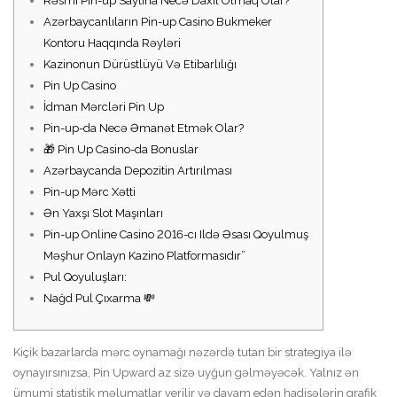
Rəsmi Pin-up Saytına Necə Daxil Olmaq Olar?
Azərbaycanlıların Pin-up Casino Bukmeker
Kontoru Haqqında Rəyləri
Kazinonun Dürüstlüyü Və Etibarlılığı
Pin Up Casino
İdman Mərcləri Pin Up
Pin-up-da Necə Əmanət Etmək Olar?
🎁 Pin Up Casino-da Bonuslar
Azərbaycanda Depozitin Artırılması
Pin-up Mərc Xətti
Ən Yaxşı Slot Maşınları
Pin-up Online Casino 2016-cı Ildə Əsası Qoyulmuş
Məşhur Onlayn Kazino Platformasıdır”
Pul Qoyuluşları:
Nağd Pul Çıxarma 💸
Kiçik bazarlarda mərc oynamağı nəzərdə tutan bir strategiya ilə
oynayırsınızsa, Pin Upward az sizə uyğun gəlməyəcək. Yalnız ən
ümumi statistik məlumatlar verilir və davam edən hadisələrin qrafik