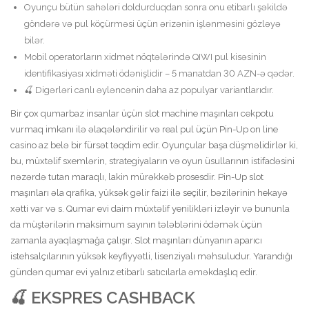
Oyunçu bütün sahələri doldurduqdan sonra onu etibarlı şəkildə
göndərə və pul köçürməsi üçün ərizənin işlənməsini gözləyə
bilər.
Mobil operatorların xidmət nöqtələrində QIWI pul kisəsinin
identifikasiyası xidməti ödənişlidir – 5 manatdan 30 AZN-ə qədər.
🍒 Digərləri canlı əyləncənin daha az populyar variantlarıdır.
Bir çox qumarbaz insanlar üçün slot machine maşınları cekpotu
vurmaq imkanı ilə əlaqələndirilir və real pul üçün Pin-Up on line
casino az belə bir fürsət təqdim edir. Oyunçular başa düşməlidirlər ki,
bu, müxtəlif sxemlərin, strategiyaların və oyun üsullarının istifadəsini
nəzərdə tutan maraqlı, lakin mürəkkəb prosesdir. Pin-Up slot
maşınları əla qrafika, yüksək gəlir faizi ilə seçilir, bəzilərinin hekayə
xətti var və s. Qumar evi daim müxtəlif yenilikləri izləyir və bununla
da müştərilərin maksimum sayının tələblərini ödəmək üçün
zamanla ayaqlaşmağa çalışır. Slot maşınları dünyanın aparıcı
istehsalçılarının yüksək keyfiyyətli, lisenziyalı məhsuludur. Yarandığı
gündən qumar evi yalnız etibarlı satıcılarla əməkdaşlıq edir.
🍒 EKSPRES CASHBACK