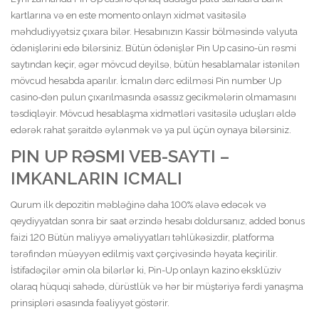
kartlarına və en este momento onlayn xidmət vasitəsilə
məhdudiyyətsiz çıxara bilər. Hesabınızın Kassir bölməsində valyuta
ödənişlərini edə bilərsiniz. Bütün ödənişlər Pin Up casino-ün rəsmi
saytından keçir, əgər mövcud deyilsə, bütün hesablamalar istənilən
mövcud hesabda aparılır. İcmalın dərc edilməsi Pin number Up
casino-dən pulun çıxarılmasında əsassız gecikmələrin olmamasını
təsdiqləyir. Mövcud hesablaşma xidmətləri vasitəsilə uduşları əldə
edərək rahat şəraitdə əylənmək və ya pul üçün oynaya bilərsiniz.
PIN UP RƏSMI VEB-SAYTI –
IMKANLARIN ICMALI
Qurum ilk depozitin məbləğinə daha 100% əlavə edəcək və
qeydiyyatdan sonra bir saat ərzində hesabı doldursanız, added bonus
faizi 120 Bütün maliyyə əməliyyatları təhlükəsizdir, platforma
tərəfindən müəyyən edilmiş vaxt çərçivəsində həyata keçirilir.
İstifadəçilər əmin ola bilərlər ki, Pin-Up onlayn kazino eksklüziv
olaraq hüquqi sahədə, dürüstlük və hər bir müştəriyə fərdi yanaşma
prinsipləri əsasında fəaliyyət göstərir.