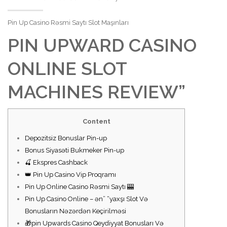
Pin Up Casino Rəsmi Saytı Slot Maşınları
PIN UPWARD CASINO
ONLINE SLOT
MACHINES REVIEW”
Content
Depozitsiz Bonuslar Pin-up
Bonus Siyasəti Bukmeker Pin-up
🍒 Ekspres Cashback
👑 Pin Up Casino Vip Proqramı
Pin Up Online Casino Rəsmi Saytı 🎰
Pin Up Casino Online – ​​ən” “yaxşı Slot Və
Bonusların Nəzərdən Keçirilməsi
🎁pin Upwards Casino Qeydiyyat Bonusları Və