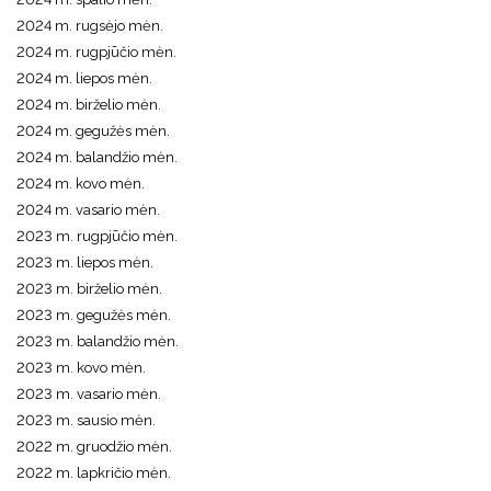
2024 m. rugsėjo mėn.
2024 m. rugpjūčio mėn.
2024 m. liepos mėn.
2024 m. birželio mėn.
2024 m. gegužės mėn.
2024 m. balandžio mėn.
2024 m. kovo mėn.
2024 m. vasario mėn.
2023 m. rugpjūčio mėn.
2023 m. liepos mėn.
2023 m. birželio mėn.
2023 m. gegužės mėn.
2023 m. balandžio mėn.
2023 m. kovo mėn.
2023 m. vasario mėn.
2023 m. sausio mėn.
2022 m. gruodžio mėn.
2022 m. lapkričio mėn.