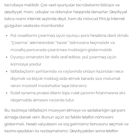
təcrübəyə malikdir. Çox vaxt oyunçular təcrübələrini bölüşür və
qeydiyyat, mərc, uduşlar və ödənişlər haqqında danışırlar. Qeydiyyat
təkcə rəsmi internet saytında deyil, həm də mövcud PinUp İnternet
güzgüləri vasitəsilə mümkündür.
Pul vəsaitlərini çıxarmaq üçün oyunçu şəxsi hesabına daxil olmalı,
“Çıxarma” sekmesindəki “Kassir” bölməsinə keçməlidir və
müvafiq pəncərədə çıxarılması məbləğini göstərməlidir.
Oyunçu əmanətini bir dəfə israf edibsə, pul çıxarmaq üçün
komissiya yoxdur.
İstifadəçilərin şərhlərində və rəylərində onlayn kazinoları necə
döymək və böyük məbləğ əldə etmək barədə sizə məlumat
verən müxtəlif məsləhətlər tapa bilərsiniz.
Rulet oynama prosesi dilerin topu rulet çarxının fırlanmasına əks
istiqamətdə atmasını nəzərdə tutur.
Bu, kazinoya istifadəçini müəyyən etməyə və saxtakarlığın qarşısını
almağa olanak verir. Bunun üçün siz faktiki telefon nömrəsini
göstərməli, hesab valyutasını və xoş gəlmisiniz bonusunu seçməli və
kazino qaydaları ilə razılaşmalısınız. Qeydiyyatdan sonra telefon