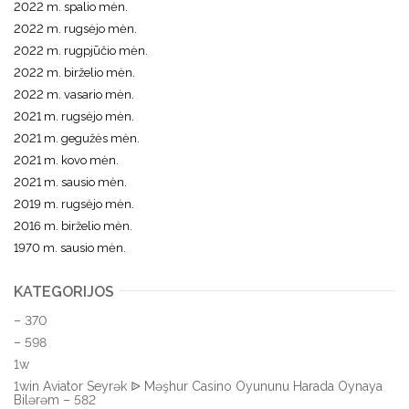
2022 m. spalio mėn.
2022 m. rugsėjo mėn.
2022 m. rugpjūčio mėn.
2022 m. birželio mėn.
2022 m. vasario mėn.
2021 m. rugsėjo mėn.
2021 m. gegužės mėn.
2021 m. kovo mėn.
2021 m. sausio mėn.
2019 m. rugsėjo mėn.
2016 m. birželio mėn.
1970 m. sausio mėn.
KATEGORIJOS
– 370
– 598
1w
1win Aviator Seyrək ᐉ Məşhur Casino Oyununu Harada Oynaya
Bilərəm – 582