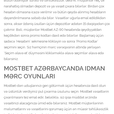
Bütün ödənişlər sürətli və təhlükəsizdir, belə ki, müştərilər heç bir
narahatlıq olmadan depozit və ya vəsait çıxara bilərlər. Birdən çox
hesabın olmasına icazə verilmir və bütün qeydə alınmış hesabların
dayandırılmasına səbəb ola bilər. Vəsaitlər uğurla emal edildikdən
sonra, əksər ödəniş üsulları üçün depozitlər adətən 15 dəqiqədən çox
çəkmir. Bəli, müştərilər Mostbet AZ-90 hesabında qeydiyyatdan
keçdikdən sonra promo kodları daxil edə bilərlər. Başlamaq üçün
sadəcə ‘Hesabım’ sekmesine klikləyin və sonra ‘Promo Kodlar’
seçimini seçin. Siz həmçinin mərc vərəqəsinin altında yerləşən
‘Seçim əlavə et’ düyməsini klikləməklə əlavə seçimlər əlavə edə
bilərsiniz.
MOSTBET AZƏRBAYCANDA IDMAN
MƏRC OYUNLARI
Mostbet-dən uduşlarınızı geri götürmək üçün hesabınıza daxil olun
və üstünlük verdiyiniz pul çıxarma üsulunu seçin. Mostbet vəsaitlərin
çıxarılmasını tez emal edir, beləliklə, siz qısa müddət ərzində
vəsaitinizi alacağınıza ümid edə bilərsiniz. Mostbet müştərilərinin
məlumatlarını və vəsaitlərini qorumaq üçün ən müasir təhlükəsizlik