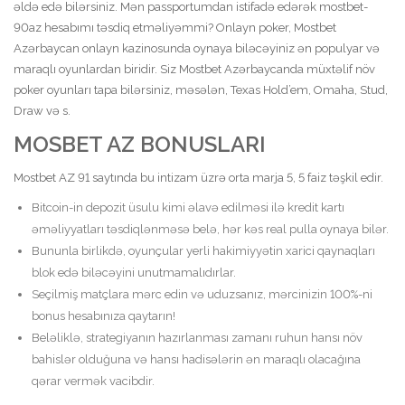
əldə edə bilərsiniz. Mən passportumdan istifadə edərək mostbet-
90az hesabımı təsdiq etməliyəmmi? Onlayn poker, Mostbet
Azərbaycan onlayn kazinosunda oynaya biləcəyiniz ən populyar və
maraqlı oyunlardan biridir. Siz Mostbet Azərbaycanda müxtəlif növ
poker oyunları tapa bilərsiniz, məsələn, Texas Hold’em, Omaha, Stud,
Draw və s.
MOSBET AZ BONUSLARI
Mostbet AZ 91 saytında bu intizam üzrə orta marja 5, 5 faiz təşkil edir.
Bitcoin-in depozit üsulu kimi əlavə edilməsi ilə kredit kartı
əməliyyatları təsdiqlənməsə belə, hər kəs real pulla oynaya bilər.
Bununla birlikdə, oyunçular yerli hakimiyyətin xarici qaynaqları
blok edə biləcəyini unutmamalıdırlar.
Seçilmiş matçlara mərc edin və uduzsanız, mərcinizin 100%-ni
bonus hesabınıza qaytarın!
Beləliklə, strategiyanın hazırlanması zamanı ruhun hansı növ
bahislər olduğuna və hansı hadisələrin ən maraqlı olacağına
qərar vermək vacibdir.