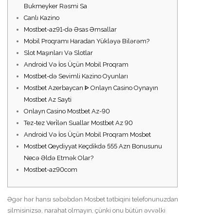
Bukmeyker Rəsmi Sa
Canlı Kazino
Mostbet-az91-də Əsas Əmsallar
Mobil Proqramı Haradan Yükləyə Bilərəm?
Slot Maşınları Və Slotlar
Android Və İos Üçün Mobil Proqram
Mostbet-də Sevimli Kazino Oyunları
Mostbet Azerbaycan ᐈ Onlayn Casino Oynayın
Mostbet Az Sayti
Onlayn Casino Mostbet Az-90
Tez-tez Veri̇lən Suallar Mostbet Az 90
Android Və İos Üçün Mobil Proqram Mosbet
Mostbet Qeydiyyat Keçdikdə 555 Azn Bonusunu
Necə Əldə Etmək Olar?
Mostbet-az90com
Əgər hər hansı səbəbdən Mosbet tətbiqini telefonunuzdan
silmisinizsə, narahat olmayın, çünki onu bütün əvvəlki