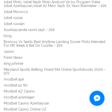
1xbet Mobi, 1xbet Nadir Mobi Android Ve Ios Program Yukle
1xbet Azerbaycan,1xbet Az Merc Saytı, En Yaxsi Bukmeker – 618
1xbet Morocco
1xbet russia
1xbet russian
Azərbaycanda rəsmi sayt – 258
blog
Broncos Vs Saints Best Anytime Landing Scorer Picks Intended
For Nfl Week 8 Bet On Courtla – 819
casino
Fresh News
king johnnie
Maryland Sports Betting: Finest Md Online Sportsbooks 2024 –
672
mostbet apk
mostbet az 90
Mostbet AZ Casino
mostbet azerbaijan
Mostbet Casino Azerbaycan
Mostbet Casino Online UZ