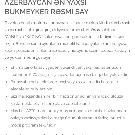
AZERBAYCAN ƏN YAXŞI
BUKMEYKER RƏSMI SAY
Əvvəlcə hesab məlumatlarınızdan istifadə etməklə Mostbet veb-saytı
və ya mobil tətbiqinə giriş etdiyinizə əmin olun. Əsas səhifədə
“CANLI” və “KAZİNO” kateqoriyalarını görəcəksiniz, istədiyiniz rejimi
seçin. Bundan sonra oyunların müxtəlif kateqoriyaları olan menyuya
keçmiş olacaqsınız. Sonra isə istədiyiniz oyunu seçin, sadəcə klikləyin
və yüklənməsini gözləyin.
Ehtimallar orta səviyyədən yuxarıdır, ən yaxşı hadisələr üçün
təxminən 5-7% marja, kiçik bazarlar üçün isə bir qədər yüksəkdir.
Bir hesabı mobil telefon, e-poçt və ya sosial media hesabı ilə
əlaqələndirə bilərsiniz.
Sizi maraqlandıran hər bir matçı onun adının yanındakı ulduza
klikləməklə sevimlilərə əlavə edə bilərsiniz.
Mostbet-AZ91 mərclərini yerləşdirməyə və mobil cihazlarından
onlayn kazinoya daxil olmağa üstünlük verən istifadəçilər üçün
mobil proqram təklif edir.