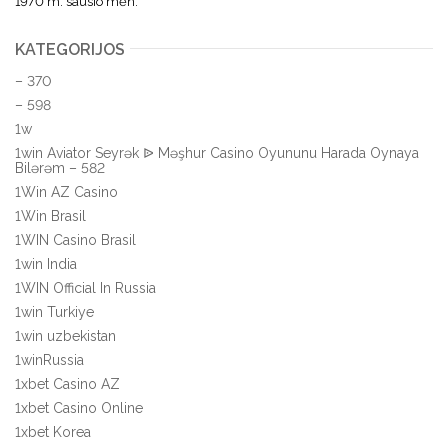
1970 m. sausio mėn.
KATEGORIJOS
– 370
– 598
1w
1win Aviator Seyrək ᐉ Məşhur Casino Oyununu Harada Oynaya
Bilərəm – 582
1Win AZ Casino
1Win Brasil
1WIN Casino Brasil
1win India
1WIN Official In Russia
1win Turkiye
1win uzbekistan
1winRussia
1xbet Casino AZ
1xbet Casino Online
1xbet Korea