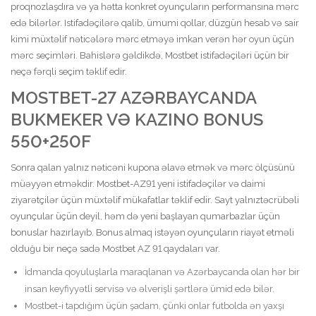
proqnozlaşdıra və ya hətta konkret oyunçuların performansına mərc
edə bilərlər. Istifadəçilərə qalib, ümumi qollar, düzgün hesab və sair
kimi müxtəlif nəticələrə mərc etməyə imkan verən hər oyun üçün
mərc seçimləri. Bahislərə gəldikdə, Mostbet istifadəçiləri üçün bir
neçə fərqli seçim təklif edir.
MOSTBET-27 AZƏRBAYCANDA
BUKMEKER VƏ KAZINO BONUS
550+250F
Sonra qalan yalnız nəticəni kupona əlavə etmək və mərc ölçüsünü
müəyyən etməkdir. Mostbet-AZ91 yeni istifadəçilər və daimi
ziyarətçilər üçün müxtəlif mükafatlar təklif edir. Sayt yalnıztəcrübəli
oyunçular üçün deyil, həm də yeni başlayan qumarbazlar üçün
bonuslar hazırlayıb. Bonus almaq istəyən oyunçuların riayət etməli
olduğu bir neçə sadə Mostbet AZ 91 qaydaları var.
İdmanda qoyuluşlarla maraqlanan və Azərbaycanda olan hər bir
insan keyfiyyətli servisə və əlverişli şərtlərə ümid edə bilər.
Mostbet-i tapdığım üçün şadam, çünki onlar futbolda ən yaxşı