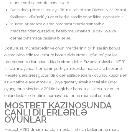
olunur və ilk depozitə bonus verir.
Daha dəqiq desək lisenziya BK-nın sahibi olan Bizbon N. V. Rəsmi
fəaliyyət – dürüstlüyü və etibarlığı təsdiq edən ikinci göstəricidir.
Müştərilər sadəcə olaraq proqramı cihazlarının tətbiq
mağazasından quraşdıra, hesab məlumatları ilə daxil ola və
dərhal oynamağa başlaya bilərlər.
Dostunuza müraciət edin və onun mərclərinin bir hissəsini bonus
olaraq əldə edin Maksimum bonus əldə etmək üçün müştərilər
promosyon kodlarından istifadə etməlidirlər. Siz onları Mostbet AZ 91-
in rəsmi saytında, həmçinin partnyor resurslarında axtara bilərsiniz.
Məsələn, ekspress gücləndiricidən istifadə edərək oyunçu kupona ən
azı 4 nəticə əlavə etməklə 1,2-yə qədər yüksək əmsal alır. Əgər
oyunçunun Mostbet-AZ91 ilə bağlı hər hansı sualı varsa, o zaman
onlar dəstək xidmətinin nümayəndələrinə müraciət edə bilər.
MOSTBET KAZINOSUNDA
CANLI DILERLƏRLƏ
OYUNLAR
Mostbet-AZ91 idman mərcləri müxtəlif idman tədbirlərinə mərc