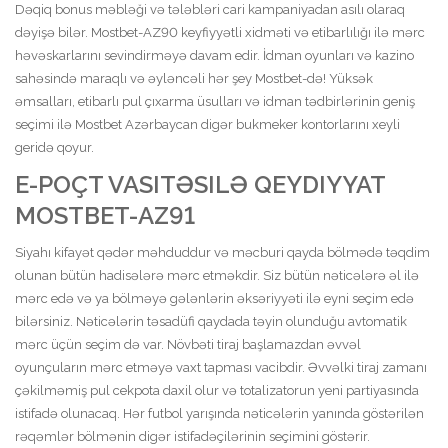
Dəqiq bonus məbləği və tələbləri cari kampaniyadan asılı olaraq
dəyişə bilər. Mostbet-AZ90 keyfiyyətli xidməti və etibarlılığı ilə mərc
həvəskarlarını sevindirməyə davam edir. İdman oyunları və kazino
sahəsində maraqlı və əyləncəli hər şey Mostbet-də! Yüksək
əmsalları, etibarlı pul çıxarma üsulları və idman tədbirlərinin geniş
seçimi ilə Mostbet Azərbaycan digər bukmeker kontorlarını xeyli
geridə qoyur.
E-POÇT VASITƏSILƏ QEYDIYYAT
MOSTBET-AZ91
Siyahı kifayət qədər məhduddur və məcburi qayda bölmədə təqdim
olunan bütün hadisələrə mərc etməkdir. Siz bütün nəticələrə əl ilə
mərc edə və ya bölməyə gələnlərin əksəriyyəti ilə eyni seçim edə
bilərsiniz. Nəticələrin təsadüfi qaydada təyin olunduğu avtomatik
mərc üçün seçim də var. Növbəti tiraj başlamazdan əvvəl
oyunçuların mərc etməyə vaxt tapması vacibdir. Əvvəlki tiraj zamanı
çəkilməmiş pul cekpota daxil olur və totalizatorun yeni partiyasında
istifadə olunacaq. Hər futbol yarışında nəticələrin yanında göstərilən
rəqəmlər bölmənin digər istifadəçilərinin seçimini göstərir.