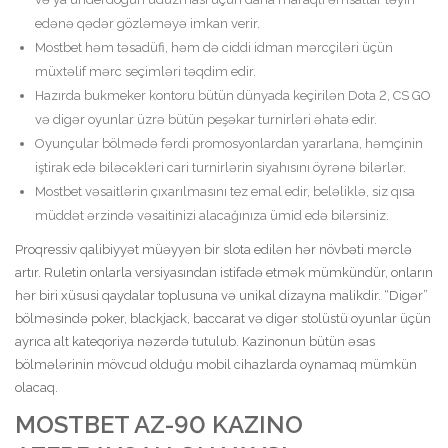
edənə qədər gözləməyə imkan verir.
Mostbet həm təsadüfi, həm də ciddi idman mərcçiləri üçün
müxtəlif mərc seçimləri təqdim edir.
Hazırda bukmeker kontoru bütün dünyada keçirilən Dota 2, CS GO
və digər oyunlar üzrə bütün peşəkar turnirləri əhatə edir.
Oyunçular bölmədə fərdi promosyonlardan yararlana, həmçinin
iştirak edə biləcəkləri cari turnirlərin siyahısını öyrənə bilərlər.
Mostbet vəsaitlərin çıxarılmasını tez emal edir, beləliklə, siz qısa
müddət ərzində vəsaitinizi alacağınıza ümid edə bilərsiniz.
Proqressiv qalibiyyət müəyyən bir slota edilən hər növbəti mərclə
artır. Ruletin onlarla versiyasından istifadə etmək mümkündür, onların
hər biri xüsusi qaydalar toplusuna və unikal dizayna malikdir. “Digər”
bölməsində poker, blackjack, baccarat və digər stolüstü oyunlar üçün
ayrıca alt kateqoriya nəzərdə tutulub. Kazinonun bütün əsas
bölmələrinin mövcud olduğu mobil cihazlarda oynamaq mümkün
olacaq.
MOSTBET AZ-90 KAZINO