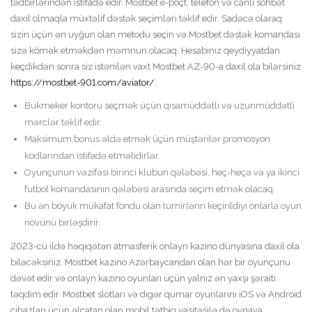
tədbirlərindən istifadə edir. Mostbet e-poçt, telefon və canlı söhbət
daxil olmaqla müxtəlif dəstək seçimləri təklif edir. Sadəcə olaraq
sizin üçün ən uyğun olan metodu seçin və Mostbet dəstək komandası
sizə kömək etməkdən məmnun olacaq. Hesabınız qeydiyyatdan
keçdikdən sonra siz istənilən vaxt Mostbet AZ-90-a daxil ola bilərsiniz
https://mostbet-901.com/aviator/
.
Bukmeker kontoru seçmək üçün qısamüddətli və uzunmüddətli
mərclər təklif edir.
Maksimum bonus əldə etmək üçün müştərilər promosyon
kodlarından istifadə etməlidirlər.
Oyunçunun vəzifəsi birinci klubun qələbəsi, heç-heçə və ya ikinci
futbol komandasının qələbəsi arasında seçim etmək olacaq.
Bu ən böyük mükafat fondu olan turnirlərin keçirildiyi onlarla oyun
növünü birləşdirir.
2023-cü ildə həqiqətən atmasferik onlayn kazino dünyasına daxil ola
biləcəksiniz. Mostbet kazino Azərbaycandan olan hər bir oyunçunu
dəvət edir və onlayn kazino oyunları üçün yalnız ən yaxşı şəraiti
təqdim edir. Mostbet slotları və digər qumar oyunlarını iOS və Android
cihazları üçün əlçatan olan mobil tətbiq vasitəsilə də oynaya