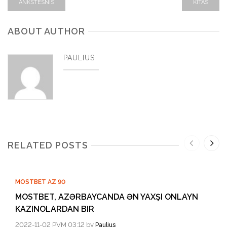
ANKSTESNIS
KITAS
ABOUT AUTHOR
PAULIUS
RELATED POSTS
MOSTBET AZ 90
MOSTBET, AZƏRBAYCANDA ƏN YAXŞI ONLAYN
KAZINOLARDAN BIR
2022-11-02 PVM 03:12 by
Paulius