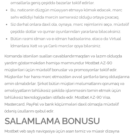
əmsallarla geniş çeşiddə bazarlar təklif edirlər.
Bu, nəticənin düzgün müəyyən etməyə kömək edəcək, mərc
səhv edildiyi halda mərcin səmərəsiz olduğu ortaya çıxacaq.
Siz dərhal onlara daxil ola, oynaya, mərc rejimlərini seçə, müxtəlif
çeşiddə slotlar və qumar oyunlarından yararlana biləcəksiniz.
Bütün rəsmi idman və e-idman hadisələrinə, eləcə də Virtual
İdmanlara Xətt və ya Canlı mərclər qoya bilərsiniz.
Komanda istənilən sualları cavablandırmaqdan və lazım olduqda
yardım göstərməkdən həmişə məmnundur Mostbet AZ-90
müştəriləri üçün müxtəlif bonuslar və promosyonlar təklif edir.
Müştərilər hər hansı mərc etməzdən əvvəl şərtlərlə tanış olduqlarına
əmin olmalıdırlar. Şirkət bütün müştəri məlumatlarını qorumaq və
əməliyyatların təhlükəsiz şəkildə işlənməsini təmin etmək üçün
təhlükəsiz texnologiyadan istifadə edir. Mostbet AZ-90 Visa,
Mastercard, PayPal və bank köçürmələri daxil olmaqla müxtəlif
ödəniş üsullarını qəbul edir.
SALAMLAMA BONUSU
Mostbet veb saytı naviqasiya üçün asan təmiz və müasir dizayna