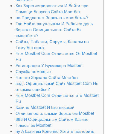
Как Зарегистрироваться И Войти при
Помощи Бонусов Сайта Мостбет
но Предлагает Зеркало «мостбета»?
Где Найти актуальным И Рабочее день
Зеркало Официального Сайта Бк
«мостбет»?
Сайты, Паблики, Форумы, Каналы на
Тему Беттинга
Чем Mostbet Com Отличается От Mostbet
Ru
Регистрация У Букмекера Mostbet
Служба помощью
Что что Зеркало Сайта Мостбет
ведь Официальный Сайт Mostbet Com Не
открывающийся?
Чем Mostbet Com Отличается ото Mostbet
Ru
Казино Mostbet И Его никакой
Отличия остальными Зеркалом Mostbet
888 И Официальным Сайтом Казино
Плюсы Бк Mostbet
ну А Если вы Конечно Хотите повторить