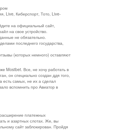
ором
 Live, Киберспорт, Тото, Live-
йдите на официальный сайт,
айл на свое устройство.
данные не обязательно.
делами последнего государства,
отзывы (которых немного) оставляют
е Mostbet. Все, не хочу работать в
ан, он специально создан ддя того,
а есть самых, не их а сделал
вало вспомнить про Авиатор в
и расширение платежных
ать и азартных слотах. Же, вы
льному сайт заблокирован. Пройдя