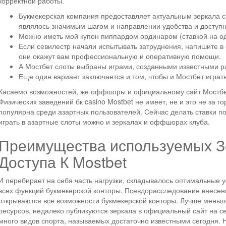
корректной работы.
Букмекерская компания предоставляет актуальным зеркала с
являлось значимым шагом и направлении удобства и доступн
Можно иметь мой купон пиппардом ординаром (ставкой на од
Если севилестр начали испытывать затруднения, напишите в
они окажут вам профессиональную и оперативную помощи.
А Мостбет слоты выбраны играми, созданными известными р
Еще один вариант заключается и том, чтобы и Мостбет играть
Касаемо возможностей, же оффшоры и официальному сайт Мостбе
Физических заведений бк casino Mostbet не имеет, не и это не за г
популярна среди азартных пользователей. Сейчас делать ставки по
играть в азартные слоты можно и зеркалах и оффшорах клуба.
Преимущества используемых З
Доступа К Mostbet
И перебирает на себя часть нагрузки, складывалось оптимальные 
всех функций букмекерской конторы. Псевдорасследование внесен
открываются все возможности букмекерской конторы. Лучше меньш
ресурсов, недалеко публикуются зеркала в официальный сайт на с
много видов спорта, называемых достаточно известными сегодня. 