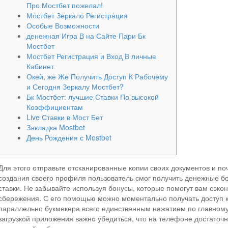
Про Мостбет пожелал!
Мостбет Зеркало Регистрация
Особые Возможности
денежная Игра В на Сайте Пари Бк
Мостбет
Мостбет Регистрация и Вход В личные
Кабинет
Окей, же Же Получить Доступ К Рабочему
и Сегодня Зеркалу Мостбет?
Бк Мостбет: лучшие Ставки По высокой
Коэффициентам
Live Ставки в Мост Бет
Закладка Mostbet
День Рождения с Mostbet
Для этого отправьте отсканированные копии своих документов и п
создания своего профиля пользователь смог получить денежные бо
ставки. Не забывайте используя бонусы, которые помогут вам сэко
сбережения. С его помощью можно моментально получать доступ к
параллельно букмекера всего единственным нажатием по главному
загрузкой приложения важно убедиться, что на телефоне достаточн