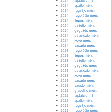
2024 m. lapkričio mėn.
2024 m. spalio mėn.
2024 m. rugsėjo mėn.
2024 m. rugpjūčio mėn.
2024 m. liepos mėn.
2024 m. birželio mėn.
2024 m. gegužės mėn.
2024 m. balandžio mėn.
2024 m. kovo mėn.
2024 m. vasario mėn.
2023 m. rugpjūčio mėn.
2023 m. liepos mėn.
2023 m. birželio mėn.
2023 m. gegužės mėn.
2023 m. balandžio mėn.
2023 m. kovo mėn.
2023 m. vasario mėn.
2023 m. sausio mėn.
2022 m. gruodžio mėn.
2022 m. lapkričio mėn.
2022 m. spalio mėn.
2022 m. rugsėjo mėn.
2022 m. rugpjūčio mėn.