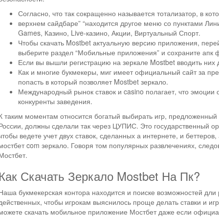
Согласно, что так сокращенно называется тотализатор, в кот
верхнем сайдбаре” “находится другое меню со пунктами Линия,
Games, Казино, Live-казино, Акции, Виртуальный Спорт.
Чтобы скачать Mostbet актуальную версию приложения, пере
выберите раздел “Мобильные приложения” и сохраните апк ф
Если вы вышли регистрацию на зеркале Mostbet вводить них 
Как и многие букмекеры, миг имеет официальный сайт за пре
попасть в который позволяет Mostbet зеркало.
Международный рынок ставок и casino полагает, что эмоции 
конкуренты заведения.
К таким моментам относится богатый выбирать игр, предложенный ж
России, должны сделали так через ЦУПИС. Это государственный орг
чтобы ведете учет двух ставок, сделанных а интернете, и беттеров, 
мостбет com зеркало. Говоря том популярных развлечениях, следо
Мостбет.
Как Скачать Зеркало Mostbet На Пк?
Наша букмекерская контора находится и поиске возможностей дл
действенных, чтобы игрокам выяснилось проще делать ставки и игр
можете скачать мобильное приложение Мостбет даже если официа