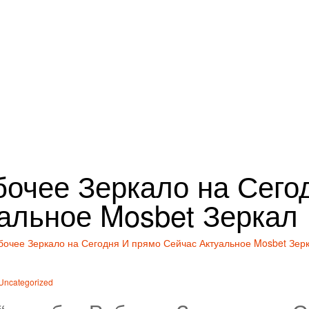
бочее Зеркало на Сего
альное Mosbet Зеркал
бочее Зеркало на Сегодня И прямо Сейчас Актуальное Mosbet Зер
Uncategorized