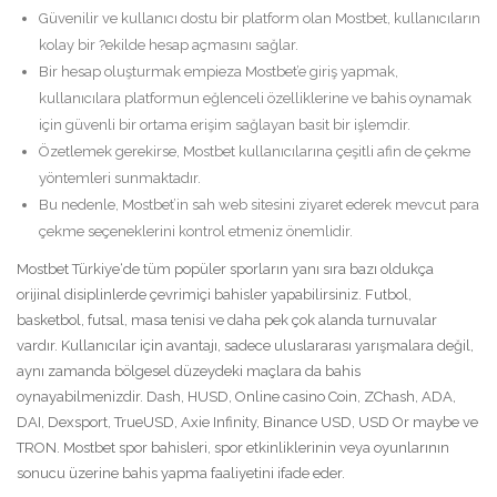
Güvenilir ve kullanıcı dostu bir platform olan Mostbet, kullanıcıların
kolay bir ?ekilde hesap açmasını sağlar.
Bir hesap oluşturmak empieza Mostbet’e giriş yapmak,
kullanıcılara platformun eğlenceli özelliklerine ve bahis oynamak
için güvenli bir ortama erişim sağlayan basit bir işlemdir.
Özetlemek gerekirse, Mostbet kullanıcılarına çeşitli afin de çekme
yöntemleri sunmaktadır.
Bu nedenle, Mostbet’in sah web sitesini ziyaret ederek mevcut para
çekme seçeneklerini kontrol etmeniz önemlidir.
Mostbet Türkiye‘de tüm popüler sporların yanı sıra bazı oldukça
orijinal disiplinlerde çevrimiçi bahisler yapabilirsiniz. Futbol, ​​
basketbol, ​​futsal, masa tenisi ve daha pek çok alanda turnuvalar
vardır. Kullanıcılar için avantajı, sadece uluslararası yarışmalara değil,
aynı zamanda bölgesel düzeydeki maçlara da bahis
oynayabilmenizdir. Dash, HUSD, Online casino Coin, ZChash, ADA,
DAI, Dexsport, TrueUSD, Axie Infinity, Binance USD, USD Or maybe ve
TRON. Mostbet spor bahisleri, spor etkinliklerinin veya oyunlarının
sonucu üzerine bahis yapma faaliyetini ifade eder.