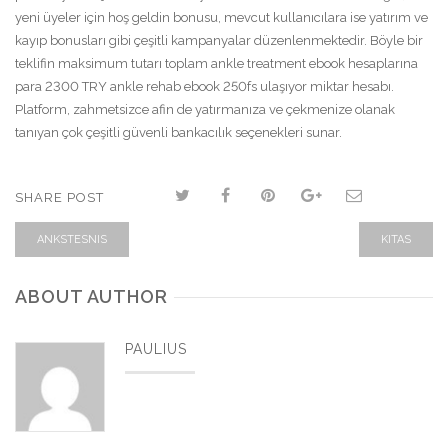
yeni üyeler için hoş geldin bonusu, mevcut kullanıcılara ise yatırım ve
kayıp bonusları gibi çeşitli kampanyalar düzenlenmektedir. Böyle bir
teklifin maksimum tutarı toplam ankle treatment ebook hesaplarına
para 2300 TRY ankle rehab ebook 250fs ulaşıyor miktar hesabı.
Platform, zahmetsizce afin de yatırmanıza ve çekmenize olanak
tanıyan çok çeşitli güvenli bankacılık seçenekleri sunar.
SHARE POST
ANKSTESNIS
KITAS
ABOUT AUTHOR
PAULIUS