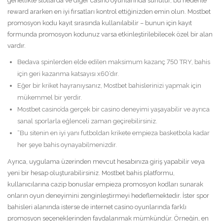
genellikle slotlarda ve diğer casino oyunlarında sunulur, bu nedenle
reward ararken en iyi fırsatları kontrol ettiğinizden emin olun. Mostbet
promosyon kodu kayıt sırasında kullanılabilir – bunun için kayıt
formunda promosyon kodunuz varsa etkinleştirilebilecek özel bir alan
vardır.
Bedava spinlerden elde edilen maksimum kazanç 750 TRY, bahis
için geri kazanma katsayısı x60’dır.
Eğer bir kriket hayranıysanız, Mostbet bahislerinizi yapmak için
mükemmel bir yerdir.
Mostbet casino’da gerçek bir casino deneyimi yaşayabilir ve ayrıca
sanal sporlarla eğlenceli zaman geçirebilirsiniz.
“Bu sitenin en iyi yanı futboldan krikete empieza basketbola kadar
her şeye bahis oynayabilmenizdir.
Ayrıca, uygulama üzerinden mevcut hesabınıza giriş yapabilir veya
yeni bir hesap oluşturabilirsiniz. Mostbet bahis platformu,
kullanıcılarına cazip bonuslar empieza promosyon kodları sunarak
onların oyun deneyimini zenginleştirmeyi hedeflemektedir. İster spor
bahisleri alanında isterse de internet casino oyunlarında farklı
promosyon seçeneklerinden faydalanmak mümkündür. Örneğin, en