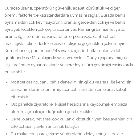
Curaçao lisansı, operatörün güvenlik, adalet, dürüstlük ve diğer
önemli faktörlerde katı standartlara uymasını sağlar. Burada bahis
oynamaktan çok keyif alıyorum, oranlar gerçekten çok iyi ve bahis
oynayabilecekleri çok çeşitli sporlar var. Herhangi bir hizmet ya da
ürünle ilgili sorularınız varsa lütfen e-posta veya canlı sohbet
aracılığıyla teknik destek ekibiyle iletişime geçmekten çekinmeyin.
Kumarhane iş günlerinde 24 sewaktu içinde, hafta sonları ve tatil
günlerinde ise 12 saat içinde yanıt verecektir. Dünya çapında birçok
kişi tarafından oynanmaktadır ve neredeyse tüm çevrimiçi casinolarda
bulunabilir.
Mostbet casino, canlı bahis deneyiminin gücü vas?tas? ile kendisini
dünyanın durante tanınmış spor bahislerinden biri olarak kabul
ettirmiştir.
Üst panelde ziyaretçiler kişisel hesaplarına kaydolmak empieza
oturum açmak için düğmeleri görebilmekte.
Genel olarak, net sitesi çok kullanıcı dostudur, yeni başlayanlar için
bile bêtisier işlevleri anlamak kolaydır.
Bu makalede, para çekme yöntemlerini detaylı bir şekilde ele