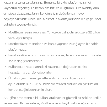
kazanma şansı yakalarsınız. Bununla birlikte, platforma şimdi
kaydolun seçeneği ile hesabınızı hızlıca oluşturabilir ve avantajlarını
empieza dezavantajlarını kendiniz için değerlendirmeye
başlayabilirsiniz. Öncelikle, Mostbet’in avantajlarından biri çeşitli spor
bahisleri seçenekleridir.
MostBet’in resmi web sitesi Türkçe de dahil olmak üzere 32 dilde
yerelleştirilmiştir.
Mostbet favori takımlarınıza bahis yapmanızı sağlayan bir bahis
platformudur.
Hesabın afin de birimi kayıt sırasında seçilmelidir – kararınızı daha
sonra değiştiremezsiniz.
Kullanıcılar, hesaplarındaki kazançları doğrudan banka
hesaplarına transfer edebilirler.
Ücretsiz çevirmeler genellikle slotlarda ve diğer casino
oyunlarında sunulur, bu nedenle reward ararken en iyi fırsatları
kontrol ettiğinizden emin olun.
SSL şifreleme teknolojisi kullanılarak veriler güvenli bir şekilde iletilir
ve saklanır. Bu makalede, Mostbet‘e nasıl kayıt olabileceğinizi adım