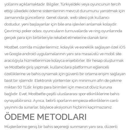
yollarını açıklamaktadır. Bilgiler, Türkiye’deki veya oyuncunun tercih
ettiği ülkedeki ödeme sistemlerinin mevcut durumunu yansıtmak için
zamanında güncellenir. Genel olarak, web sitesi çok kullanıcı
dostudur, yeni başlayanlar için bile ana işlevleri anlamak kolaydır.
Çevrimiçi poker odası, oyuncuların turnuvalarda ve ring oyunlarında
gerçek para için birbirleriyle rekabet etmelerine olanak tanır.
Mostbet. com’da müşterilerimiz, kolaylık ve esneklik sağlayan özel iOS
ve Google android uygulamalarının yanı sıra masaüstü ve mobil site
aracılığıyla hizmetlerimize kolayca erişebilirler. Bir hesap oluşturmak
ve Mostbet’e giriş yapmak, kullanıcılara platformun eğlenceli
özelliklerine ve bahis oynamak için güvenli bir ortama erişim sağlayan
basit bir işlemdir. Elektronik yöntemler için minimum afin de çekme
miktarı 50 TL’dir, kripto para birimleri için mevcut döviz kuruna
bağlıdır. Evet, Mostbet’te çeşitli uluslararası spor etkinliklerine bahis
oynayabilirsiniz. Ayrıca, belirli sporların empieza etkinliklerin canlı
yayınını da sunarlar, böylece aksiyonun hiçbirini kaçırmazsınız.
ÖDEME METODLARI
Müşterilerine geniş bir bahis seçeneği sunmanın yanı sıra, düzenli