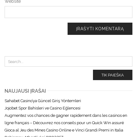
Website
TIK PAIEŠKA
NAUJAUSI ĮRAŠAI
Sahabet Casino’ya Güncel Giriş Yöntemleri
Jojobet Spor Bahisleri ve Casino Eğlencesi
Augmentez vos chances de gagner rapidement dans les casinos en
ligne français – Découvrez nos conseils pour un Quick Win assuré
Gioca al Jeu des Mines Casino Online e Vinci Grandi Premi in Italia