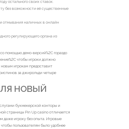
оду остального своих ставок.
нту без возможности её существенные
и отмывания наличных в онлайн
идного регулирующего органа из
 со помощью демо-версий%2C гораздо
ожение%2C чтобы игроки должно
 о новым игрокам предоставит
риспинов за джирольди четыре
ДЛЯ НОВЫЙ
услугами букмекерской конторы и
ой страницы Pin Up casino отличается
м даже игроку без опыта. Игровые
 чтобы пользователям было удобнее