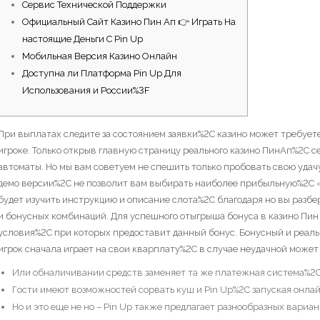
Сервис Технической Поддержки
Официальный Сайт Казино Пин Ап 👉 Играть На
настоящие Деньги С Pin Up
Мобильная Версия Казино Онлайн
Доступна ли Платформа Pin Up Для
Использования и России%3F
При выплатах следите за состоянием заявки%2C казино может требует
игроке. Только открыв главную страницу реального казино ПинАп%2C 
автоматы. Но мы вам советуем не спешить только пробовать свою удач
демо версии%2C не позволит вам выбирать наиболее прибыльную%2C 
будет изучить инструкцию и описание слота%2C благодаря но вы разб
и бонусных комбинаций. Для успешного отыгрыша бонуса в казино Пин
условия%2C при которых предоставит данный бонус. Бонусный и реаль
игрок сначала играет на свои кварплату%2C в случае неудачной может
Или обналичивании средств заменяет та же платежная система%2C 
Гости имеют возможностей сорвать куш и Pin Up%2C запуская онла
Но и это еще не но – Pin Up также предлагает разнообразных вариа