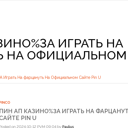
PRIVATUMO POLITIKA
PARDUOTUVĖ
KONTAKTAI
ЗИНО%3A ИГРАТЬ НА
 НА ОФИЦИАЛЬНОМ 
A Играть На фарцануть На Официальном Сайте Pin U
PINCO
ПИН АП КАЗИНО%3A ИГРАТЬ НА ФАРЦАН
САЙТЕ PIN U
Posted on 2024-10-12 PVM 09:04 by
Paulius