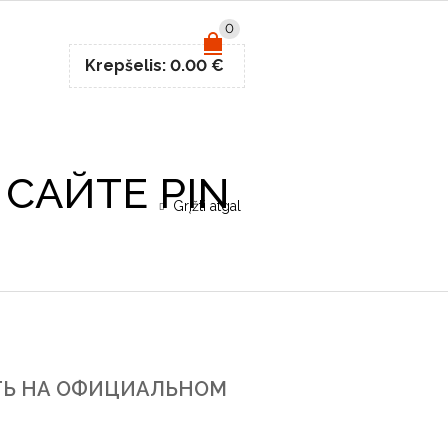
0
Krepšelis:
0.00
€
САЙТЕ PIN
Grįžti atgal
УТЬ НА ОФИЦИАЛЬНОМ