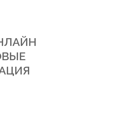
НЛАЙН
ОВЫЕ
РАЦИЯ