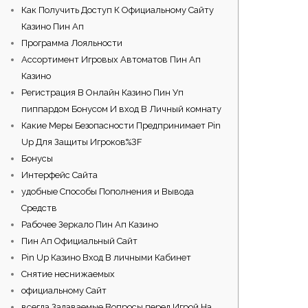
Как Получить Доступ К Официальному Сайту
Казино Пин Ап
Программа Лояльности
Ассортимент Игровых Автоматов Пин Ап
Казино
Регистрация В Онлайн Казино Пин Уп
пиппардом Бонусом И вход В Личный комнату
Какие Меры Безопасности Предпринимает Pin
Up Для Защиты Игроков%3F
Бонусы
Интерфейс Сайта
удобные Способы Пополнения и Вывода
Средств
Рабочее Зеркало Пин Ап Казино
Пин Ап Официальный Сайт
Pin Up Казино Вход В личными Кабинет
Снятие неснижаемых
официальному Сайт
всегда Задаваемые Вопросы перед Игрой На