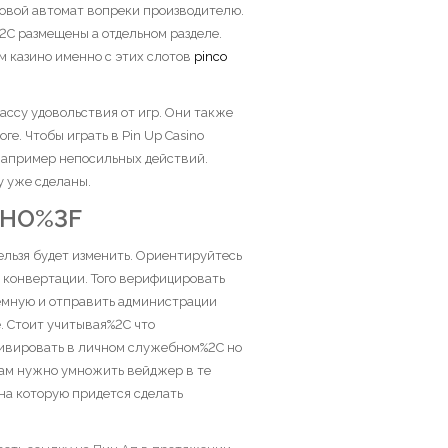
ровой автомат вопреки производителю.
C размещены а отдельном разделе.
 казино именно с этих слотов
pinco
ссу удовольствия от игр. Они также
е. Чтобы играть в Pin Up Casino
например непосильных действий.
у уже сделаны.
ИНО%3F
ельзя будет изменить. Ориентируйтесь
 конвертации. Того верифицировать
иемную и отправить администрации
. Стоит учитывая%2C что
тивировать в личном служебном%2C но
вам нужно умножить вейджер в те
на которую придется сделать