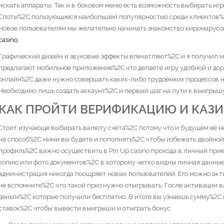
искать аппараты. Так и в боковом меню есть возможность выбирать иг
Слоты%2C пользующиеся наибольшей популярностью среди клиентов%2
Новое пользователям мы желательно начинать знакомство киромарусом
casino
.
Графический дизайн и звуковые эффекты впечатляют%2C и я получил ма
предлагают мобильное приложение%2C что делаете игру удобной и дорог
онлайн%2C даже нужно совершать каких-либо трудоёмких процессов 
Необходимо лишь создать аккаунт%2C и первый шаг на пути к выигрыш
КАК ПРОЙТИ ВЕРИФИКАЦИЮ И КАЗ
Стоит изучающе выбирать валюту счета%2C потому что и будущем ее н
на способ%2C ними вы будете и пополнять%2C чтобы избежать двойной
профиль%2C важно осуществить в Pin Up casino прохода в личный пр
копию или фото документов%2C в которому четко видны личная данные
администрация никогда поощряет новых пользователей. Его можно ак
не вспомните%2C что такой приз нужно отыгрывать. Госле активации 
деньги%2C которые получили бесплатно. В итоге вы узнаешь сумму%2C 
ставок%2C чтобы вывести выигрыши и отыграть бонус.