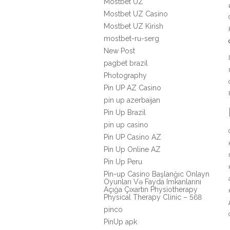
Mostbet UZ
Mostbet UZ Casino
Mostbet UZ Kirish
mostbet-ru-serg
New Post
pagbet brazil
Photography
Pin UP AZ Casino
pin up azerbaijan
Pin Up Brazil
pin up casino
Pin UP Casino AZ
Pin Up Online AZ
Pin Up Peru
Pin-up Casino Başlanğıc Onlayn
Oyunları Və Fayda Imkanlarını
Açığa Çıxartın Physiotherapy
Physical Therapy Clinic – 568
pinco
PinUp apk