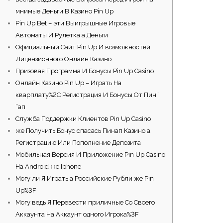
мнимые Деньги В Казино Pin Up
Pin Up Bet – эти Выигрышные Игровые
Автоматы И Рулетка а Деньги
Официальный Сайт Pin Up И возможностей
Лицензионного Онлайн Казино
Призовая Программа И Бонусы Pin Up Casino
Онлайн Казино Pin Up – Играть На
кварплату%2C Регистрация И Бонусы От Пин”
“ап
Служба Поддержки Клиентов Pin Up Casino
же Получить Бонус спасась Пинап Казино а
Регистрацию Или Пополнение Депозита
Мобильная Версия И Приложение Pin Up Casino
На Android же Iphone
Могу ли Я Играть а Российские Рубли же Pin
Up%3F
Могу ведь Я Перевести приличные Со Своего
Аккаунта На Аккаунт одного Игрока%3F