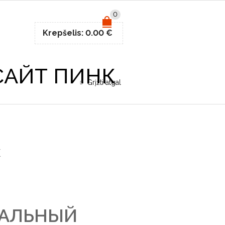
0
Krepšelis:
0.00
€
САЙТ ПИНК
Grįžti atgal
К
ИАЛЬНЫЙ