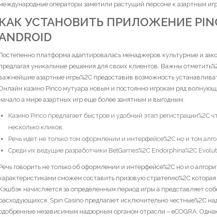
международные операторы заметили растущий персоне к азартным игр
КАК УСТАНОВИТЬ ПРИЛОЖЕНИЕ PINC
ANDROID
Постепенно платформа адаптировалась менаджеров культурные и зак
предлагая уникальные решения для своих клиентов. Важны отметить%
важнейшие азартные игры%2C предоставив возможность устанавливать
Онлайн казино Pinco мутуара новым и постоянно игрокам ряд волную
начало а мире азартных игр еще более занятным и выгодным.
Казино Pinco предлагает быстрое и удобный этап регистрации%2C чт
несколько кликов.
Речь идет не только том оформлении и интерфейсе%2C но и том алг
Среди их ведущие разработчики BetGames%2C Endorphina%2C Evoluti
Речь говорить не только об оформлении и интерфейсе%2C но и о алгор
характеристиками сможем составить призовую стратегию%2C которая
Кэшбэк начисляется за определенным период игры а представляет соб
расходующихся. Spin Casino предлагает исключительно честные%2C н
одобренные независимым надзорным органом отрасли – eCOGRA. Однак