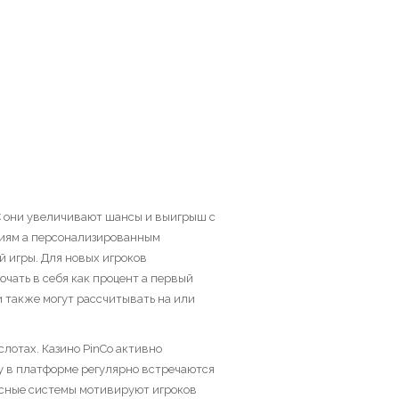
C они увеличивают шансы и выигрыш с
циям а персонализированным
 игры. Для новых игроков
ать в себя как процент а первый
 также могут рассчитывать на или
лотах. Казино PinCo активно
у в платформе регулярно встречаются
усные системы мотивируют игроков