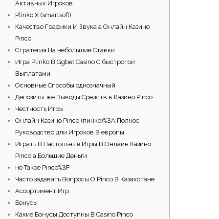
Активных Игроков
Plinko X (smartsoft)
Качество Графики И Звука а Онлайн Казино
Pinco
Стратегия На небольшие Ставки
Игра Plinko В Ggbet Casino С быстротой
Выплатами
Основные Способы однозначный
Депозиты же Выводы Средств в Казино Pinco
Честность Игры
Онлайн Казино Pinco (пинко)%3A Полное
Руководство дли Игроков В европы
Играть В Настольные Игры В Онлайн Казино
Pinco а Большие Деньги
но Такое Pinco%3F
Часто задавать Вопросы О Pinco В Казахстане
Ассортимент Игр
Бонусы
Какие Бонусы Доступны В Casino Pinco