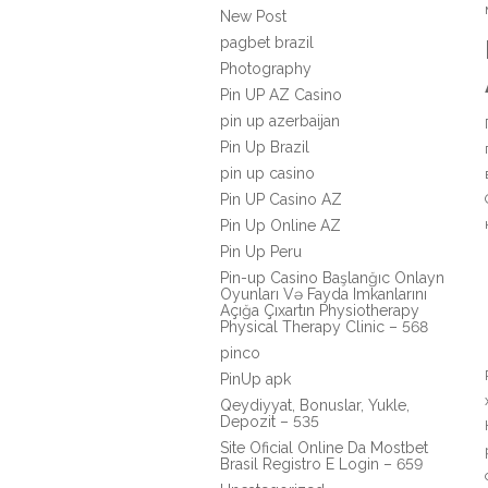
New Post
pagbet brazil
Photography
Pin UP AZ Casino
pin up azerbaijan
Pin Up Brazil
pin up casino
Pin UP Casino AZ
Pin Up Online AZ
Pin Up Peru
Pin-up Casino Başlanğıc Onlayn
Oyunları Və Fayda Imkanlarını
Açığa Çıxartın Physiotherapy
Physical Therapy Clinic – 568
pinco
PinUp apk
Qeydiyyat, Bonuslar, Yukle,
Depozit – 535
Site Oficial Online Da Mostbet
Brasil Registro E Login – 659