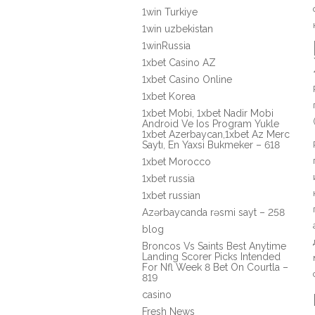
1win Turkiye
1win uzbekistan
1winRussia
1xbet Casino AZ
1xbet Casino Online
1xbet Korea
1xbet Mobi, 1xbet Nadir Mobi
Android Ve Ios Program Yukle
1xbet Azerbaycan,1xbet Az Merc
Saytı, En Yaxsi Bukmeker – 618
1xbet Morocco
1xbet russia
1xbet russian
Azərbaycanda rəsmi sayt – 258
blog
Broncos Vs Saints Best Anytime
Landing Scorer Picks Intended
For Nfl Week 8 Bet On Courtla –
819
casino
Fresh News