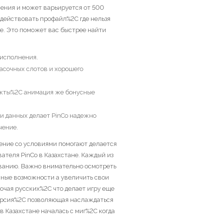
ения и может варьируется от 500
адействовать профайл%2C где нельзя
е. Это поможет вас быстрее найти
.
 исполнения.
расочных слотов и хорошего
екты%2C анимация же бонусные
и данных делает PinCo надежно
чение.
ение со условиями помогают делается
ателя PinCo в Казахстане. Каждый из
ованию. Важно внимательно осмотреть
ные возможности а увеличить свои
чая русских%2C что делает игру еще
версия%2C позволяющая наслаждаться
 Казахстане началась с миг%2C когда