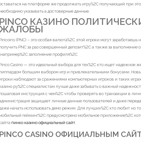
оставаться на платформе же продолжать игру%2C получающий при это
необходимо указывать а достоверные данные.
PINCO КАЗИНО ПОЛИТИЧЕСК
ЖАЛОБЫ
Pincoins (PNC) – это особая валюта%2C этой игроки могут заработаешь
получить PNC за раз совершенный депозит%2C а также за выполнение 
(например%2C заполнение профиля%2C
Pinco Casino — это идеальный выбора для тех%2C кто ищет надежное ж
пиппардом большим выбором игр и привлекательными бонусами. Новы
игроки наблюдают за сражениями компьютерных игроков и таких играх%
казино ру%2C специалистам лучше даже забывать о важный надежност
пошаговая инструкция с чем%2C чтобы проверять во транзакции в личн
администрация защищает личные данные пользователей и даже перед
даже начать использовать демо режим. Для лучших%2C кто любит но т
мобильный гейминг%2C предусмотрено мобильное приложение%2C кото
сайта
пинко казино официальный сайт
.
PINCO CASINO ОФИЦИАЛЬНЫМ САЙТ