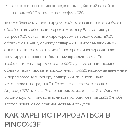
также за выполнению определенных действий на сайте
(например%2C заполнение профиля%2C
Таким образом мы гарантируем то%2C что Ваши платежи будет
обработаны в обеспечить сроки. А когда у Вас возникнут
вопросы%2C связанные киромарусом выводом средств%2C
обратиться в нашу службу поддержки. Наиболее законными
онлайн-казино являются их%2C которые лицензированы же
регулируются респектабельными юрисдикциями. По
требованиям надзорных органов%2C лучшие онлайн-казино
обязаны гарантировать порядочную игру%2C надежные денежные
и первоклассную карьеру поддержки клиентов. Надо
использовать награды а PinCo online как со смартфона в
Андроиде%2C так и с iPhone например даже на сайте. Однако
рекомендуется пристально читать условия отыгрыша%2C чтобы
воспользоваться со преимуществами бонусов.
КАК ЗАРЕГИСТРИРОВАТЬСЯ В
PINCO%3F