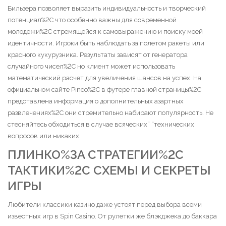
Бильзера позволяет выразить индивидуальность и творческий
потенциал%2C что особенно важны для современной
молодежи%2C стремящейся к самовыражению и поиску моей
идентичности. Игроки быть наблюдать за полетом ракеты или
красного кукурузника. Результаты зависят от генератора
случайного чисел%2C но клиент может использовать
математический расчет для увеличения шансов на успех. На
официальном сайте Pinco%2C в футере главной страницы%2C
представлена информация о дополнительных азартных
развлечениях%2C они стремительно набирают популярность. Не
стесняйтесь обходиться в случае всяческих” “технических
вопросов или никаких.
ПЛИНКО%3A СТРАТЕГИИ%2C
ТАКТИКИ%2C СХЕМЫ И СЕКРЕТЫ
ИГРЫ
Любители классики казино даже устоят перед выбора всеми
известных игр в Spin Casino. От рулетки же блэкджека до баккара