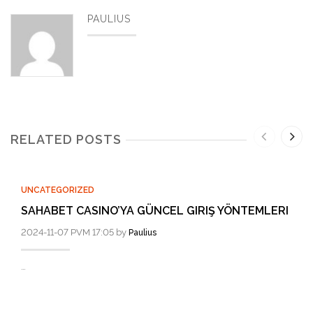
PAULIUS
RELATED POSTS
UNCATEGORIZED
SAHABET CASINO’YA GÜNCEL GIRIŞ YÖNTEMLERI
2024-11-07 PVM 17:05 by
Paulius
…