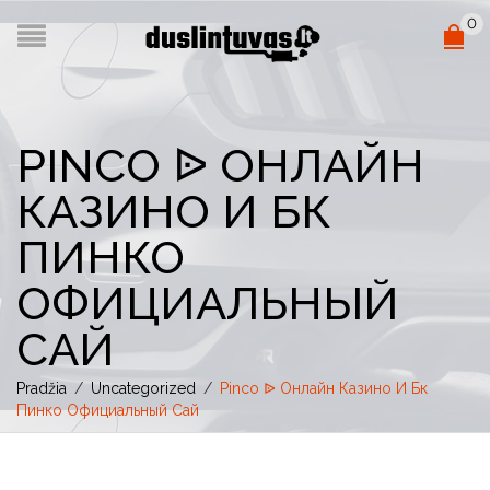
0
PINCO ᐉ ОНЛАЙН
КАЗИНО И БК
ПИНКО
ОФИЦИАЛЬНЫЙ
САЙ
Pradžia
/
Uncategorized
/
Pinco ᐉ Онлайн Казино И Бк
Пинко Официальный Сай