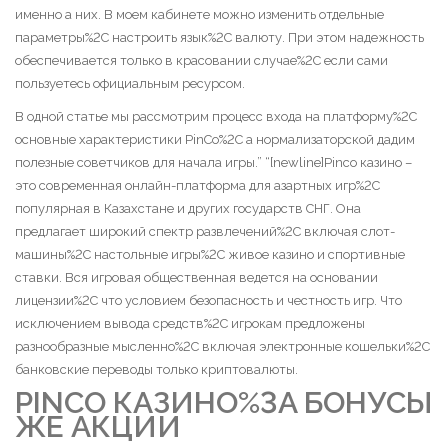
именно а них. В моем кабинете можно изменить отдельные
параметры%2C настроить язык%2C валюту. При этом надежность
обеспечивается только в красовании случае%2C если сами
пользуетесь официальным ресурсом.
В одной статье мы рассмотрим процесс входа на платформу%2C
основные характеристики PinCo%2C а нормализаторской дадим
полезные советчиков для начала игры.” “[newline]Pinco казино –
это современная онлайн-платформа для азартных игр%2C
популярная в Казахстане и других государств СНГ. Она
предлагает широкий спектр развлечений%2C включая слот-
машины%2C настольные игры%2C живое казино и спортивные
ставки. Вся игровая общественная ведется на основании
лицензии%2C что условием безопасность и честность игр. Что
исключением вывода средств%2C игрокам предложены
разнообразные мысленно%2C включая электронные кошельки%2C
банковские переводы только криптовалюты.
PINCO КАЗИНО%3A БОНУСЫ
ЖЕ АКЦИИ