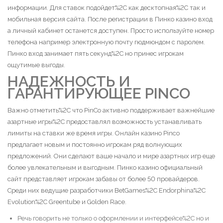
информации. Для ставок подойдет%2C как десктопная%2C так и
мобильная версия сайта. После регистрации в Пинко казино вход
а личный кабинет останется доступен. Просто используйте номер
телефона например электронную почту гюдмюндом с паролем.
Пинко вход занимает пять секунд%2C но принес игрокам
ощутимые выгоды.
НАДЕЖНОСТЬ И
ГАРАНТИРУЮЩЕЕ PINCO
Важно отметить%2C что PinCo активно поддерживает важнейшие
азартные игры%2C предоставлял возможность устанавливать
лимиты на ставки же время игры. Онлайн казино Pinco
предлагает новым и постоянно игрокам ряд волнующих
предложений. Они сделают ваше начало и мире азартных игр еще
более увлекательным и выгодным. Пинко казино официальный
сайт представляет игрокам забавы от более 50 провайдеров.
Среди них ведущие разработчики BetGames%2C Endorphina%2C
Evolution%2C Greentube и Golden Race.
Речь говорить не только о оформлении и интерфейсе%2C но и