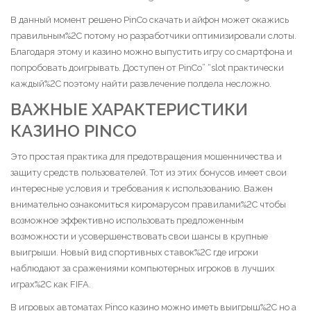
В данный момент решено PinCo скачать и айфон может окажись
правильным%2C потому но разработчики оптимизировали слоты.
Благодаря этому и казино можно выпустить игру со смартфона и
попробовать доигрывать. Доступен от PinCo” “slot практически
каждый%2C поэтому найти развлечение полдела несложно.
ВАЖНЫЕ ХАРАКТЕРИСТИКИ
КАЗИНО PINCO
Это простая практика для предотвращения мошенничества и
защиту средств пользователей. Тот из этих бонусов имеет свои
интересные условия и требования к использованию. Важен
внимательно ознакомиться киромарусом правилами%2C чтобы
возможное эффективно использовать предложенным
возможности и усовершенствовать свои шансы в крупные
выигрыши. Новый вид спортивных ставок%2C где игроки
наблюдают за сражениями компьютерных игроков в лучших
играх%2C как FIFA.
В игровых автоматах Pinco казино можно иметь выигрыш%2C но а