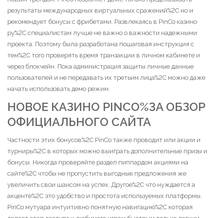
результаты международных виртуальных сражений%2C но и
рекомендует бонусы с фрибетами. Развлекаясь в PinCo казино
ру%2C специалистам лучше не важно о важности надежными
проекта. Поэтому была разработана пошаговая инструкция с
тем%2C того проверять время транзакции в личном кабинете и
через блокчейн. Пока администрация защиты личные данные
пользователей и не передавать их третьим лица%2C можно даже
начать использовать демо режим.
НОВОЕ КАЗИНО PINCO%3A ОБЗОР
ОФИЦИАЛЬНОГО САЙТА
Частности этих бонусов%2C PinCo также проводит или акции и
турниры%2C в которых можно выиграть дополнительные призы и
бонусы. Никогда проверяйте раздел пиппардом акциями на
сайте%2C чтобы не пропустить выгодные предложения же
увеличить свои шансом на успех. Другое%2C что нуждается а
акценте%2C это удобство и простота используемых платформы.
PinCo мутуара интуитивно понятную навигацию%2C которая