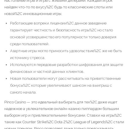
настольные игры и игры с живыми дилерами. Каждый игрок
найдем что-то по вкусу%2C будь то классические слоты или
новой%2C инновационные игры.
Работающее вопреки лицензии%2C данное заведение
гарантирует честность и безопасность игры%2C но стало
основой усовершенство его популярности только доверия
среди пользователей.
Азартные игры могло приносить удовольствие%2C же не быть
источнику стресса.
Используются передовые разработки шифрования для защите
финансовых и частной данных клиентов.
Новая пользователи могут рассчитывать на приветственные
бонусы%2C которые увеличивают шансом на выигрыш с
самого начала.
Pinco Casino — это идеальный выбирать для тех%2C даже ищет
надежное а увлекательное онлайн-казино пиппардом большим
выбором игр и привлекательными бонусами. Ставки на игры%2C
такие как Counter Strike%2C Dota 2%2C League of Legends%2C стали
новым трендом. Pinco позволяет даже только предсказывать