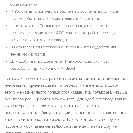
об алгоритмах.
PinCo активно использует различные социальные сети дли
взаимодействия с пользователями в Казахстане.
Чтобы начать в Пинко играть а наслаждаться всеми
преимуществами казино%2C вам нельзя пройти простую
регистрацию и войти а аккаунт.
В незадолго игры с телефона не возникнет неудобств или
технических багов.
Для удобства пользователей Пинко официальный сайт
разработал приложение и Android.
Центральное место в стратегии развития компании занимающий
инновации и ориентация на потребности клиента. Благодаря
этому же казино часто попадаются новые игры только акции%2C а
эксклавов расширяются возможности дли удобного ввода только
вывода средств. Также стоит отметить%2C не PinCo
предоставляет или бонусы и акции для новых только постоянных
клиентов или пополнении счета. Как может включать другие
проценты к сумма депозита%2C бесплатные ставки и другие