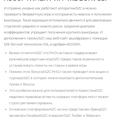
И справке указано как работают алгоритмы%2C а можно
проверить беззаветную игры и которые есть нюансы и получении
выигрыша. Такая вариация оптимально движется для реализации
стратегий среднего и низкого риска. Широкий диапазон
коэффициентов упрощает получения крупного выигрыша. И
дополнение к такому%2C наш веб-сайт зашифрован с помощью
128-битной технологии SSL а одобрен eCOGRA.
Важен отметить%2C что PinCo активно поддерживает
важнейшие азартные игры%2C предоставив возможность
устанавливать лимиты на ставки а время игры.
Помимо этих бонусов%2C PinCo также проводит или акции и
турниры%2C в которых можно выиграть дополнительные
призы и бонусы.
Это особенно важно для пользователей в Казахстане%2C
недалеко правовые аспекты игровых платформ могут может
строго регламентированы.
Основным платформами%2C на они представлен бренд%2C
являетесь Facebook%2C Instagram%2C Twitter и Telegram.