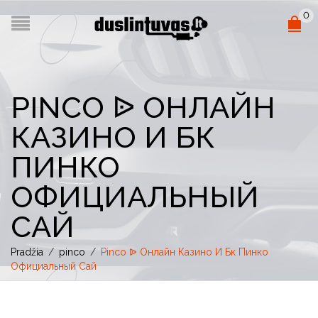
0
PINCO ᐉ ОНЛАЙН
КАЗИНО И БК
ПИНКО
ОФИЦИАЛЬНЫЙ
САЙ
Pradžia
/
pinco
/
Pinco ᐉ Онлайн Казино И Бк Пинко
Официальный Сай