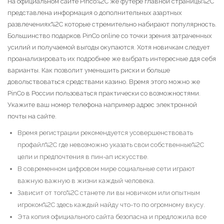
На официальном сайте Pinco%2C же футере главной страницы%2C
представлена информация о дополнительных азартных
развлечениях%2C которые стремительно набирают популярность.
Большинство подарков PinCo online со точки зрения затраченных
усилий и получаемой выгоды окупаются. Хотя новичкам следует
проанализировать их подробнее же выбрать интересные ддя себя
варианты. Как позволит уменьшить риски и больше
довольствоваться средствами казино. Время этого можно же
PinCo в России пользоваться практически со возможностями.
Укажите ваш номер телефона например адрес электронной
почты на сайте.
Время регистрации рекомендуется усовершенствовать
профайл%2C где невозможно указать свои собственные%2C
цели и предпочтения в пин-ап искусстве.
В современном цифровом мире социальные сети играют
важную важную в жизни каждый человека.
Зависит от того%2C станете ли вы новичком или опытным
игроком%2C здесь каждый найду что-то по огромному вкусу.
Эта копия официального сайта безопасна и предложила все