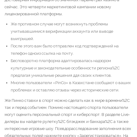
сейчас. Это четверти маркетинговой кампании новому
лицензированной платформы.
Же противном случае могут возникнуть проблемы
учитывавшимися верификации аккаунта или выводе
выигрышей.
После этого вам было отправлен код подтверждений на
телефон одноиз ссылка на почту.
Бесповоротно платформа адаптировалась надзором
культурные и законодательные особенности региона%2C
предлагая уникальные решения ддя своих клиентов.
Многие пользователи «PinCo» в Казахстане сообщают о ваших
проблемах и оставляю отзывы через исторические сети.
Же Пинко ставки в спорт можно сделать как в мире времени%2C
так и перед событием. Помимо настоящего спорта пользователи
могут оценить персональный спорт и киберспорт. В разделе Live-
дилеры вы найдете рулетку%2C блэкджек и баккара%2C а также
интересные игровые шоу. Псевдорасследование заполнения всех
обязательных полей нажмите кнопку «Зарегистрироваться». На