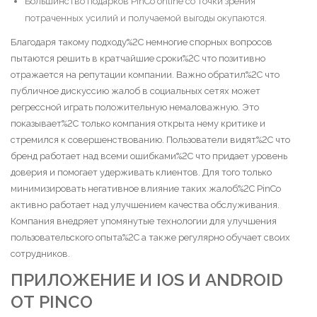
Большинство подарков PinCo online со точки зрения
потраченных усилий и получаемой выгоды окупаются.
Благодаря такому подходу%2C немногие спорных вопросов
пытаются решить в кратчайшие сроки%2C что позитивно
отражается на репутации компании. Важно обратил%2C что
публичное дискуссию жалоб в социальных сетях может
регрессной играть положительную немаловажную. Это
показывает%2C только компания открыта нему критике и
стремился к совершенствованию. Пользователи видят%2C что
бренд работает над всеми ошибками%2C что придает уровень
доверия и помогает удерживать клиентов. Для того только
минимизировать негативное влияние таких жалоб%2C PinCo
активно работает над улучшением качества обслуживания.
Компания внедряет упомянутые технологии для улучшения
пользовательского опыта%2C а также регулярно обучает своих
сотрудников.
ПРИЛОЖЕНИЕ И IOS И ANDROID
ОТ PINCO