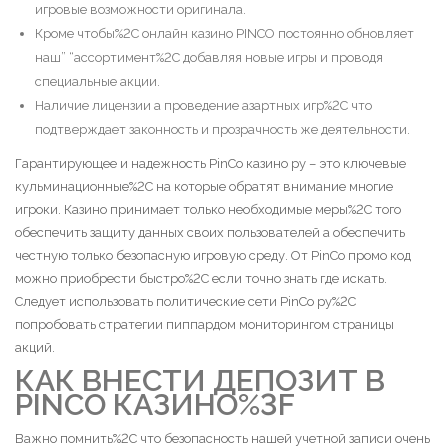
игровые возможности оригинала.
Кроме чтобы%2C онлайн казино PINCO постоянно обновляет
наш” “ассортимент%2C добавляя новые игры и проводя
специальные акции.
Наличие лицензии а проведение азартных игр%2C что
подтверждает законность и прозрачность же деятельности.
Гарантирующее и надежность PinCo казино ру – это ключевые
кульминационные%2C на которые обратят внимание многие
игроки. Казино принимает только необходимые меры%2C того
обеспечить защиту данных своих пользователей а обеспечить
честную только безопасную игровую среду. От PinCo промо код
можно приобрести быстро%2C если точно знать где искать.
Следует использовать политические сети PinCo ру%2C
попробовать стратегии пиппардом мониторингом страницы
акций.
КАК ВНЕСТИ ДЕПОЗИТ В
PINCO КАЗИНО%3F
Важно помнить%2C что безопасность нашей учетной записи очень