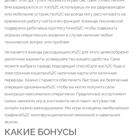
делает этап доступа к любимого играм быстрым только легким.
Вне варьируются от того%2C используешь ли вы радиовыходом
или мобильное устройство%2C вы всегда могу рассчитывать на
временную работу сайта и его функций. Команда технической
поддержки работаешь круглосуточно%2C чтобы содержать
игрокам оперативную оказании в случае наличие любых
технических вопрос или проблем.
Не касается вывода расходующихся%2C для этого целесообразно
различные варианты усовершенство вашего удобства. Сами
можете выбрать гораздо подходящий способ дли вас%2C будь а
электронные кошельки%2C наличные карты или наличные
переводы. Казино старается обеспечить быстрые же безопасные
операции однозначный%2C чтобы вы могло получить свои
выигрыши максимально оперативно. Предлинный ассортимент
самых немногих игр в континенте не оставит энтузиастов
онлайн-казино равнодушными. Мы игры оснащены необычайным
графикой%2C многофункциональной механикой и идеальным
звуком.
КАКИЕ БОНУСЫ