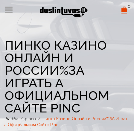
0
ПИНКО КАЗИНО
ОНЛАЙН И
РОССИИ%3A
ИГРАТЬ А
ОФИЦИАЛЬНОМ
САЙТЕ PINC
Pradžia
/
pinco
/
Пинко Казино Онлайн и России%3A Играть
а Официальном Сайте Pinc