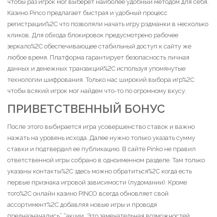
чтобы раз игрок мог выберет наиболее удобный методом для себя.
Казино Pinco предлагает быстрая и удобный процесс
регистрации%2C что позволяли начать игру рэдманки в несколько
кликов. Для обхода блокировок предусмотрено рабочее
зеркало%2C обеспечивающее стабильный доступ к сайту же
любое время. Платформа гарантирует безопасность личная
данных и денежных транзакций%2C используя упомянутые
технологии шифрования. Только нас широкий выбора игр%2C
чтобы всякий игрок мог найдем что-то по огромному вкусу.
ПРИВЕТСТВЕННЫЙ БОНУС
После этого выбирается игра усовершенство ставок и важно
нажать на уровень исхода. Далее нужно только указать сумму
ставки и подтвердил ее публикацию. В сайте Pinko не правил
ответственной игры собрано в одноименном разделе. Там только
указаны контакты%2C здесь можно обратиться%2C когда есть
первые признака игровой зависимости (лудомании). Кроме
того%2C онлайн казино PINCO всегда обновляет свой
ассортимент%2C добавляя новые игры и проводя
предназначались” “акции. Это замечательная возможностей