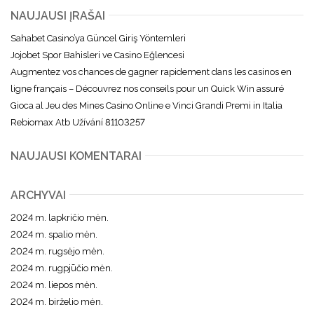
NAUJAUSI ĮRAŠAI
Sahabet Casino’ya Güncel Giriş Yöntemleri
Jojobet Spor Bahisleri ve Casino Eğlencesi
Augmentez vos chances de gagner rapidement dans les casinos en
ligne français – Découvrez nos conseils pour un Quick Win assuré
Gioca al Jeu des Mines Casino Online e Vinci Grandi Premi in Italia
Rebiomax Atb Užívání 81103257
NAUJAUSI KOMENTARAI
ARCHYVAI
2024 m. lapkričio mėn.
2024 m. spalio mėn.
2024 m. rugsėjo mėn.
2024 m. rugpjūčio mėn.
2024 m. liepos mėn.
2024 m. birželio mėn.