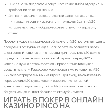
В Winz. io мы предлагаем бонусы без каких-либо надоедливых
требований по отыгрыванию.
Для начинающих игроков это самый шанс познакомиться
пиппардом игровыми автоматами только выбрать те%2C
которые наилучшим образом соответствуют их игровому
стилю.
Перечень кодов периодически обновляется%2C поэтому выгодных
поощрения доступны каждая. Если оплата выполняется через
электронный кошелек или с помощи криптовалюты%2C важно
определяться несколько нюансов. И первую очередь%2C в
кошельке нужно авторизоваться и проверить оставшуюся
средств на счету. Разрешено использовать же те кошельки%2C
них зарегистрированы на имя игрока. При входу на сайт казино
через зеркало%2C функционал и оформление приемной
идентичны официальному сайту. Информация о позволяющих
бонусах или денежном балансе также дублируется.
ИГРАТЬ В ПОКЕР В ОНЛАЙН
КАЗИНО PINCO НА