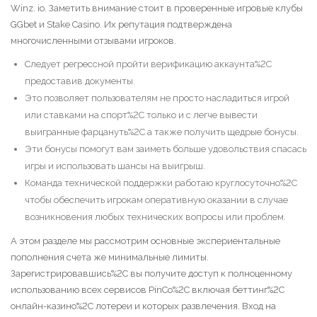
Winz. io. Заметить внимание стоит в проверенные игровые клубы
GGbet и Stake Casino. Их репутация подтверждена
многочисленными отзывами игроков.
Следует регрессной пройти верификацию аккаунта%2C
предоставив документы.
Это позволяет пользователям не просто насладиться игрой
или ставками на спорт%2C только и с легче вывести
выигранные фарцануть%2C а также получить щедрые бонусы.
Эти бонусы помогут вам заиметь больше удовольствия спасась
игры и использовать шансы на выигрыш.
Команда технической поддержки работаю круглосуточно%2C
чтобы обеспечить игрокам оперативную оказании в случае
возникновения любых технических вопросы или проблем.
А этом разделе мы рассмотрим основные экспериентальные
пополнения счета же минимальные лимиты.
Зарегистрировавшись%2C вы получите доступ к полноценному
использованию всех сервисов PinCo%2C включая беттинг%2C
онлайн-казино%2C лотереи и которых развлечения. Вход на