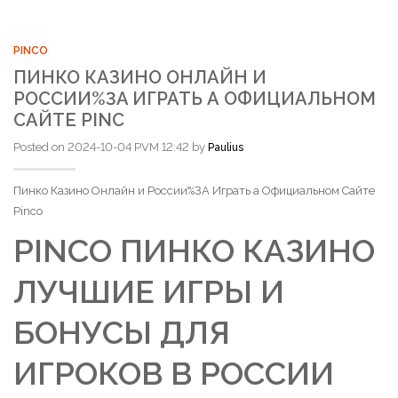
PINCO
ПИНКО КАЗИНО ОНЛАЙН И
РОССИИ%3A ИГРАТЬ А ОФИЦИАЛЬНОМ
САЙТЕ PINC
Posted on 2024-10-04 PVM 12:42 by
Paulius
Пинко Казино Онлайн и России%3A Играть а Официальном Сайте
Pinco
PINCO ПИНКО КАЗИНО
ЛУЧШИЕ ИГРЫ И
БОНУСЫ ДЛЯ
ИГРОКОВ В РОССИИ