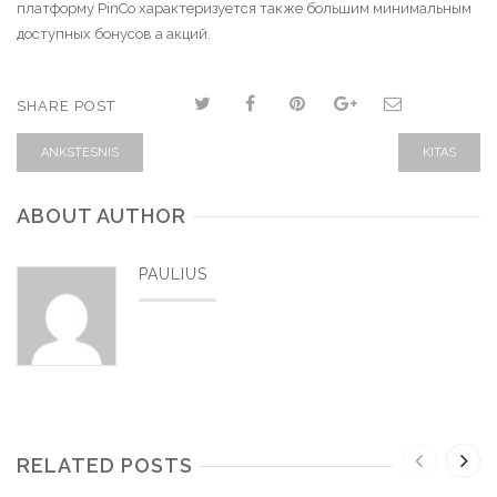
платформу PinCo характеризуется также большим минимальным
доступных бонусов а акций.
SHARE POST
ANKSTESNIS
KITAS
ABOUT AUTHOR
PAULIUS
RELATED POSTS