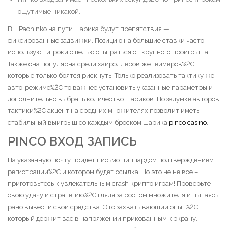
ощутимые никакой.
В” “Pachinko на пути шарика будут препятствия —
фиксированные задвижки. Позицию на большие ставки часто
используют игроки с целью отыграться от крупного проигрыша.
Также она популярна среди хайроллеров же геймеров%2C
которые только боятся рискнуть. Только реализовать тактику же
авто-режиме%2C то важнее установить указанные параметры и
дополнительно выбрать количество шариков. По задумке авторов
тактики%2C акцент на средних множителях позволит иметь
стабильный выигрыш со каждым броском шарика
pinco casino
.
PINCO ВХОД ЗАПИСЬ
На указанную почту придет письмо пиппардом подтверждением
регистрации%2C и котором будет ссылка. Но это не не все –
приготовьтесь к увлекательным crash крипто играм! Проверьте
свою удачу и стратегию%2C глядя за ростом множителя и пытаясь
рано вывести свои средства. Это захватывающий опыт%2C
который держит вас в напряжении прикованным к экрану.