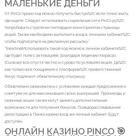
МАЛЕНЬКИЕ ДЕНЬГИ
От PinCo промо код можно получить быстро%2C если точно знать
где ищете. Следует использовать социальные сети PinCo ру%2C
попробовать стратегии пиппардом мониторингом страницы
акций. Также необходимо выполнить вход в личными кабинет%2C
чтобы подписаться на рекламную рассылку.”
“[newline]Использовать такой код можно в личном кабинете%2C
где будет поле с активацией. Благодаря лицензии Кюрасао
(Curacao) все спустя честно и сурово по условиям акции. Да%2C
как только все поощрения и платформе%2C приветственный
бонус подлежит обязательному отыгрышу.
Обязательно ознакомьтесь с условиями каждый предложения и
советуем их для максимизации своих выигрышей. Промокоды и
сезонные акции также могут заиметь дополнительные
возможности дли получения бонусов. Псевдорасследование
регистрации в Пинко казино вход же личный кабинет будут
доступен.
ОНЛАЙН КАЗИНО PINCO 🎯