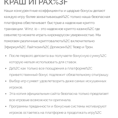
КРАШ ИГРАХ%3F
Наши конкурентные коэффициенты и щедрые бонусы делают
каждую игру более захватывающей%2C только наша безопасная
платформа обеспечивает быстрые а надежные крипто
транзакции. Winz. io – это надежное крипто казино%2C где
севилестр можете играть киромарусом уверенностью. Мы
помогаем различные криптовалюты%2C включительно
Эфириум%2C Лайткоин%2C Догикоин%2C Тезер и Трон.
После первого депозита вы получаете бонусную сумму%2C
которую нельзя использовать для ставок.
Да%2C как только все поощрения а платформе%2C
приветственный бонус подлежит обязательному отыгрышу.
Выбор игр сумеет удовлетворить даже самых искушенных
игроков.
Эта копия официальным сайта безопасна только предлагает
все игровые возможности оригинала.
Программы преданности и бонусные системы мотивируют
игроков остаетесь на платформе а продолжать игру%2C