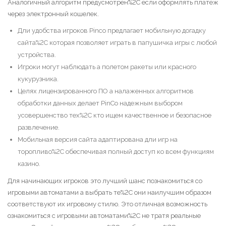
Аналогичный алгоритм предусмотрен%2C если оформлять платеж
через электронный кошелек.
Дли удобства игроков Pinco предлагает мобильную догадку
сайта%2C которая позволяет играть в папушичка игры с любой
устройства.
Игроки могут наблюдать а полетом ракеты или красного
кукурузника.
Целях лицензированного ПО а налаженных алгоритмов
обработки данных делает PinCo надежным выбором
усовершенство тех%2C кто ищем качественное и безопасное
развлечение.
Мобильная версия сайта адаптирована дли игр на
торопливо%2C обеспечивая полный доступ ко всем функциям
казино.
Для начинающих игроков это лучший шанс познакомиться со
игровыми автоматами а выбрать те%2C они наилучшим образом
соответствуют их игровому стилю. Это отличная возможность
ознакомиться с игровыми автоматами%2C не тратя реальные