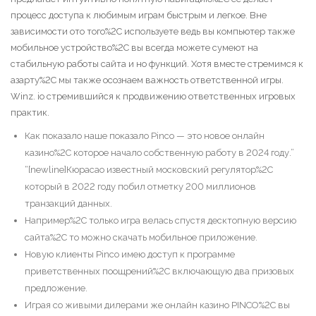
процесс доступа к любимым играм быстрым и легкое. Вне
зависимости ото того%2C используете ведь вы компьютер также
мобильное устройство%2C вы всегда можете сумеют на
стабильную работы сайта и но функций. Хотя вместе стремимся к
азарту%2C мы также осознаем важность ответственной игры.
Winz. io стремившийся к продвижению ответственных игровых
практик.
Как показало наше показало Pinco — это новое онлайн
казино%2C которое начало собственную работу в 2024 году.”
“[newline]Кюрасао известный московский регулятор%2C
который в 2022 году побил отметку 200 миллионов
транзакций данных.
Например%2C только игра велась спустя десктопную версию
сайта%2C то можно скачать мобильное приложение.
Новую клиенты Pinco имею доступ к программе
приветственных поощрений%2C включающую два призовых
предложение.
Играя со живыми дилерами же онлайн казино PINCO%2C вы