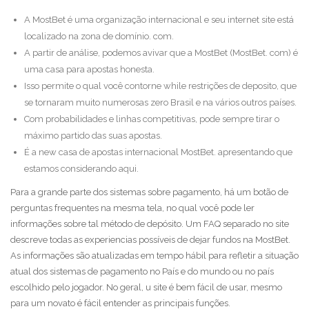
A MostBet é uma organização internacional e seu internet site está
localizado na zona de domínio. com.
A partir de análise, podemos avivar que a MostBet (MostBet. com) é
uma casa para apostas honesta.
Isso permite o qual você contorne while restrições de deposito, que
se tornaram muito numerosas zero Brasil e na vários outros países.
Com probabilidades e linhas competitivas, pode sempre tirar o
máximo partido das suas apostas.
É a new casa de apostas internacional MostBet. apresentando que
estamos considerando aqui.
Para a grande parte dos sistemas sobre pagamento, há um botão de
perguntas frequentes na mesma tela, no qual você pode ler
informações sobre tal método de depósito. Um FAQ separado no site
descreve todas as experiencias possíveis de dejar fundos na MostBet.
As informações são atualizadas em tempo hábil para refletir a situação
atual dos sistemas de pagamento no País e do mundo ou no país
escolhido pelo jogador. No geral, u site é bem fácil de usar, mesmo
para um novato é fácil entender as principais funções.