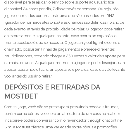
disponível para te ajudar, o serviço sobre suporte ao usuario fica
disponível 24 horas por dia, 7 dias através de semana. Ou seja, são
jogos controlados por uma máquina que são baseados em RNG
(gerador de números aleatórios) e as chances são definidas no ano de
cada evento, através da probabilidade de rolar. O jogador pode retirar
an expresamente a qualquer instante, caso ocorra an explosão, o
monto apostado é que se necesita. O jogo carry out tigrinho como é
chamado, possui ten linhas de pagamentos e oferece diferentes
multiplicadores, podendo chegar a 250 vezes o valor dan aposta para
os mais sortudos. A qualquer momento u jogador pode despojar suan
aposta, possuindo o lucro, an aposta só é perdida, caso u avião levante
voo, antes do usuário retirar.
DEPÓSITOS E RETIRADAS DA
MOSTBET
Com tal jogo, você não se preocupará possuindo possíveis fraudes,
porém como bônus, você terá an atmosfera de um cassino real em
incapere e poderá conversar com o revendedor through chat online.
Sim, a MostBet oferece uma variedade sobre bônus e promoções,