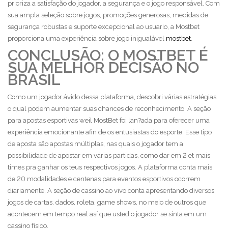
prioriza a satisfação do jogador, a segurança e o jogo responsável. Com
sua ampla seleção sobre jogos, promoções generosas, medidas de
segurança robustas e suporte excepcional ao usuario, a Mostbet
proporciona uma experiência sobre jogo inigualável
mostbet
.
CONCLUSÃO: O MOSTBET É
SUA MELHOR DECISÃO NO
BRASIL
Como um jogador ávido dessa plataforma, descobri várias estratégias
o qual podem aumentar suas chances de reconhecimento. A seção
para apostas esportivas weil MostBet foi lan?ada para oferecer uma
experiência emocionante afin de os entusiastas do esporte. Esse tipo
de aposta são apostas múltiplas, nas quais o jogador tem a
possibilidade de apostar em várias partidas, como dar em 2 et mais
times pra ganhar os teus respectivos jogos. A plataforma conta mais
de 20 modalidades e centenas para eventos esportivos ocorrem
diariamente. A seção de cassino ao vivo conta apresentando diversos
jogos de cartas, dados, roleta, game shows, no meio de outros que
acontecem em tempo real así que usted o jogador se sinta em um
cassino físico.