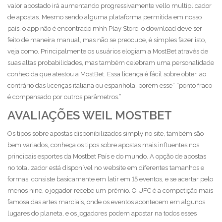
valor apostado irá aumentando progressivamente vello multiplicador
de apostas. Mesmo sendo alguma plataforma permitida em nosso
país, o app não é encontrado mhh Play Store, o download deve ser
feito de maneira manual, mas não se preocupe, é simples fazer isto,
veja como. Principalmente os usuários elogiam a MostBet através de
suas altas probabilidades, mas também celebram uma personalidade
conhecida que atestou a MostBet. Essa licença é fácil sobre obter, ao
contrário das licenças italiana ou espanhola, porém esse” “ponto fraco
é compensado por outros parâmetros.”
AVALIAÇÕES WEIL MOSTBET
Os tipos sobre apostas disponibilizados simply no site, também são
bem variados, conheça os tipos sobre apostas mais influentes nos
principais esportes da Mostbet País e do mundo. A opção de apostas
no totalizador está disponível no website em diferentes tamanhos e
formas, consiste basicamente em latir em 15 eventos, e se acertar pelo
menos nine, o jogador recebe um prêmio. O UFC é a competição mais
famosa das artes marciais, onde os eventos acontecem em algunos
lugares do planeta, e os jogadores podem apostar na todos esses