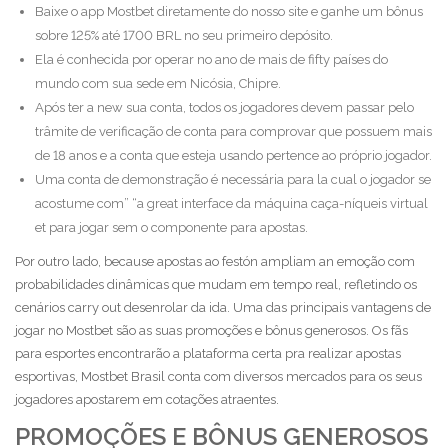
Baixe o app Mostbet diretamente do nosso site e ganhe um bônus
sobre 125% até 1700 BRL no seu primeiro depósito.
Ela é conhecida por operar no ano de mais de fifty países do
mundo com sua sede em Nicósia, Chipre.
Após ter a new sua conta, todos os jogadores devem passar pelo
trâmite de verificação de conta para comprovar que possuem mais
de 18 anos e a conta que esteja usando pertence ao próprio jogador.
Uma conta de demonstração é necessária para la cual o jogador se
acostume com” “a great interface da máquina caça-níqueis virtual
et para jogar sem o componente para apostas.
Por outro lado, because apostas ao festón ampliam an emoção com
probabilidades dinâmicas que mudam em tempo real, refletindo os
cenários carry out desenrolar da ida. Uma das principais vantagens de
jogar no Mostbet são as suas promoções e bônus generosos. Os fãs
para esportes encontrarão a plataforma certa pra realizar apostas
esportivas, Mostbet Brasil conta com diversos mercados para os seus
jogadores apostarem em cotações atraentes.
PROMOÇÕES E BÔNUS GENEROSOS