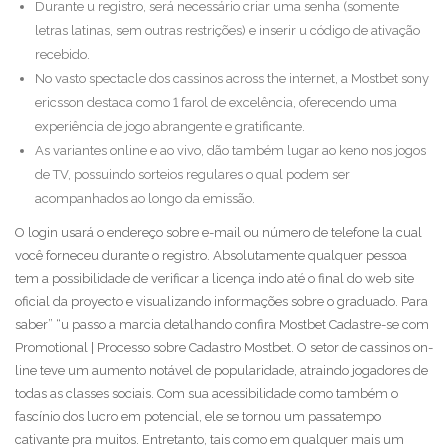
Durante u registro, será necessário criar uma senha (somente
letras latinas, sem outras restrições) e inserir u código de ativação
recebido.
No vasto spectacle dos cassinos across the internet, a Mostbet sony
ericsson destaca como 1 farol de excelência, oferecendo uma
experiência de jogo abrangente e gratificante.
As variantes online e ao vivo, dão também lugar ao keno nos jogos
de TV, possuindo sorteios regulares o qual podem ser
acompanhados ao longo da emissão.
O login usará o endereço sobre e-mail ou número de telefone la cual
você forneceu durante o registro. Absolutamente qualquer pessoa
tem a possibilidade de verificar a licença indo até o final do web site
oficial da proyecto e visualizando informações sobre o graduado. Para
saber” “u passo a marcia detalhando confira Mostbet Cadastre-se com
Promotional | Processo sobre Cadastro Mostbet. O setor de cassinos on-
line teve um aumento notável de popularidade, atraindo jogadores de
todas as classes sociais. Com sua acessibilidade como também o
fascínio dos lucro em potencial, ele se tornou um passatempo
cativante pra muitos. Entretanto, tais como em qualquer mais um