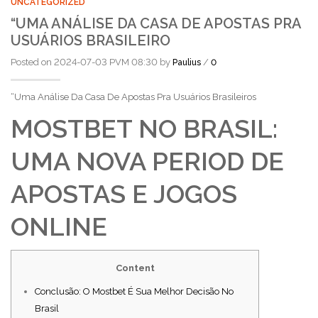
UNCATEGORIZED
“UMA ANÁLISE DA CASA DE APOSTAS PRA
USUÁRIOS BRASILEIRO
Posted on 2024-07-03 PVM 08:30 by
/
Paulius
0
“Uma Análise Da Casa De Apostas Pra Usuários Brasileiros
MOSTBET NO BRASIL:
UMA NOVA PERIOD DE
APOSTAS E JOGOS
ONLINE
Content
Conclusão: O Mostbet É Sua Melhor Decisão No
Brasil