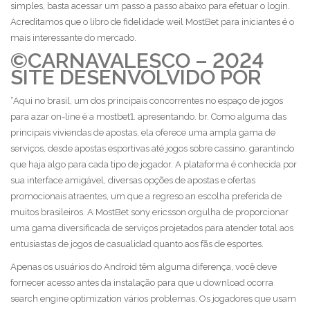
simples, basta acessar um passo a passo abaixo para efetuar o login.
Acreditamos que o libro de fidelidade weil MostBet para iniciantes é o
mais interessante do mercado.
©CARNAVALESCO – 2024
SITE DESENVOLVIDO POR
“Aqui no brasil, um dos principais concorrentes no espaço de jogos
para azar on-line é a mostbet1. apresentando. br. Como alguma das
principais viviendas de apostas, ela oferece uma ampla gama de
serviços, desde apostas esportivas até jogos sobre cassino, garantindo
que haja algo para cada tipo de jogador. A plataforma é conhecida por
sua interface amigável, diversas opções de apostas e ofertas
promocionais atraentes, um que a regreso an escolha preferida de
muitos brasileiros. A MostBet sony ericsson orgulha de proporcionar
uma gama diversificada de serviços projetados para atender total aos
entusiastas de jogos de casualidad quanto aos fãs de esportes.
Apenas os usuários do Android têm alguma diferença, você deve
fornecer acesso antes da instalação para que u download ocorra
search engine optimization vários problemas. Os jogadores que usam