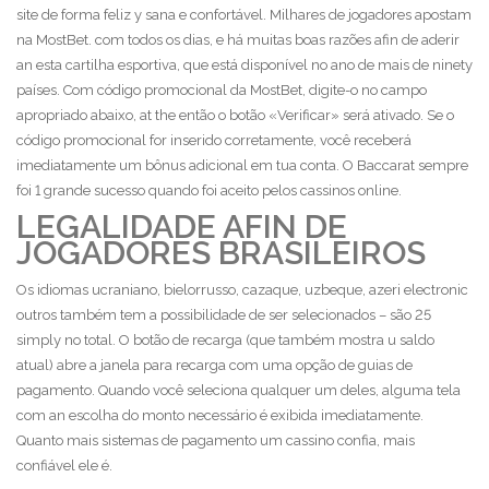
site de forma feliz y sana e confortável. Milhares de jogadores apostam
na MostBet. com todos os dias, e há muitas boas razões afin de aderir
an esta cartilha esportiva, que está disponível no ano de mais de ninety
países. Com código promocional da MostBet, digite-o no campo
apropriado abaixo, at the então o botão «Verificar» será ativado. Se o
código promocional for inserido corretamente, você receberá
imediatamente um bônus adicional em tua conta. O Baccarat sempre
foi 1 grande sucesso quando foi aceito pelos cassinos online.
LEGALIDADE AFIN DE
JOGADORES BRASILEIROS
Os idiomas ucraniano, bielorrusso, cazaque, uzbeque, azeri electronic
outros também tem a possibilidade de ser selecionados – são 25
simply no total. O botão de recarga (que também mostra u saldo
atual) abre a janela para recarga com uma opção de guias de
pagamento. Quando você seleciona qualquer um deles, alguma tela
com an escolha do monto necessário é exibida imediatamente.
Quanto mais sistemas de pagamento um cassino confia, mais
confiável ele é.