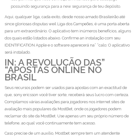
possuindo segurança para a new segurança de teu depósito.
Aqui, qualquer liga, cada exito, desde nosso amado Brasileirão até
since gloriosas disputas weil Liga dos Campeões, é uma porta aberta
para um extraordinário. O aplicativo tem inúmeros benefícios, alguns
dos quais estão listados abaixo. Confirme an instalação com seu
IDENTIFICATION Apple e o software aparecerá na” “calo; O aplicativo
será instalado.
IN: A REVOLUÇÃO DAS”
“APOSTAS ONLINE NO
BRASIL
Seus recursos podem ser usados para apostas com an exactitud de
que, sony ericsson você tiver sorte, receberá seus lucro com certeza.
Compilamos várias avaliações para jogadores nos internet sites de
avaliação mais populares da MostBet, onde os jogadores podem
reclamar do site da MostBet. Use apenas um seu próprio número de
telefone, ao qual você continuamente tem acesso.
Caso precise de um auxílio, Mostbet sempre tem um atendente