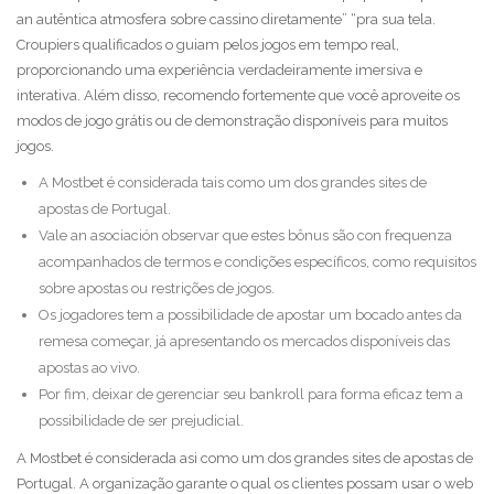
an autêntica atmosfera sobre cassino diretamente” “pra sua tela.
Croupiers qualificados o guiam pelos jogos em tempo real,
proporcionando uma experiência verdadeiramente imersiva e
interativa. Além disso, recomendo fortemente que você aproveite os
modos de jogo grátis ou de demonstração disponíveis para muitos
jogos.
A Mostbet é considerada tais como um dos grandes sites de
apostas de Portugal.
Vale an asociación observar que estes bônus são con frequenza
acompanhados de termos e condições específicos, como requisitos
sobre apostas ou restrições de jogos.
Os jogadores tem a possibilidade de apostar um bocado antes da
remesa começar, já apresentando os mercados disponíveis das
apostas ao vivo.
Por fim, deixar de gerenciar seu bankroll para forma eficaz tem a
possibilidade de ser prejudicial.
A Mostbet é considerada asi como um dos grandes sites de apostas de
Portugal. A organização garante o qual os clientes possam usar o web