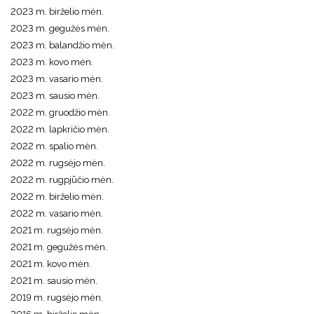
2023 m. birželio mėn.
2023 m. gegužės mėn.
2023 m. balandžio mėn.
2023 m. kovo mėn.
2023 m. vasario mėn.
2023 m. sausio mėn.
2022 m. gruodžio mėn.
2022 m. lapkričio mėn.
2022 m. spalio mėn.
2022 m. rugsėjo mėn.
2022 m. rugpjūčio mėn.
2022 m. birželio mėn.
2022 m. vasario mėn.
2021 m. rugsėjo mėn.
2021 m. gegužės mėn.
2021 m. kovo mėn.
2021 m. sausio mėn.
2019 m. rugsėjo mėn.