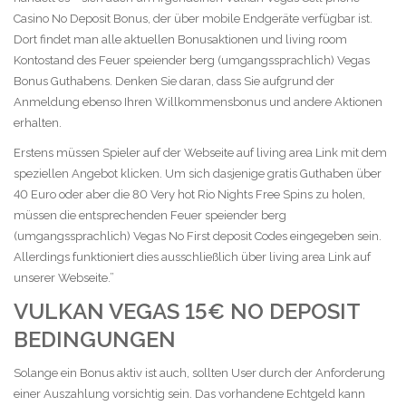
Casino No Deposit Bonus, der über mobile Endgeräte verfügbar ist.
Dort findet man alle aktuellen Bonusaktionen und living room
Kontostand des Feuer speiender berg (umgangssprachlich) Vegas
Bonus Guthabens. Denken Sie daran, dass Sie aufgrund der
Anmeldung ebenso Ihren Willkommensbonus und andere Aktionen
erhalten.
Erstens müssen Spieler auf der Webseite auf living area Link mit dem
speziellen Angebot klicken. Um sich dasjenige gratis Guthaben über
40 Euro oder aber die 80 Very hot Rio Nights Free Spins zu holen,
müssen die entsprechenden Feuer speiender berg
(umgangssprachlich) Vegas No First deposit Codes eingegeben sein.
Allerdings funktioniert dies ausschließlich über living area Link auf
unserer Webseite.”
VULKAN VEGAS 15€ NO DEPOSIT
BEDINGUNGEN
Solange ein Bonus aktiv ist auch, sollten User durch der Anforderung
einer Auszahlung vorsichtig sein. Das vorhandene Echtgeld kann