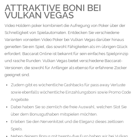
ATTRAKTIVE BONI BEI
VULKAN VEGAS
Video Holdem poker kombiniert die Aufregung von Poker über der
Schnelligkeit von Spielautomaten. Entdecken Sie verschiedene
Varianten vonseiten Video Poker bei Vulkan Vegas darüber hinaus
genießen Sie ein Spiel, das sowohl Fähigkeiten als im übrigen Glück
erfordert. Baccarat Online ist bekannt für sein einfaches Spielprinzip
und rasche Runden. Vulkan Vegas bietet verschiedene Baccarat-
Versionen, die sowohl für Anfänger als ebenso für erfahrene Zocker
geeignet sind.
Zudem gibt es wöchentliche Cashbacks für pass away Verluste
sowie ebenfalls wöchentliche Einzahlungsboni sowie Promo Code
Angebote.
Dabei haben Sie so ziemlich die freie Auswahl, welchen Slot Sie
über dem Bonusguthaben mitspielen möchten.
Erleben Sie den Nervenkitzel und die Eleganz dieses zeitlosen
Spiels.
Neben deinem Bonus mit twenty-five Euro haben wir bei Vulkan