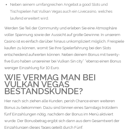
Neben seinem umfangreichen Angebot a good Slots und
Tischspielen hat Vulkan Vegas auch ein Livecasino, welches
laufend erweitert wird.
Werden Sie Teil der Community und erleben Sie eine Atmosphäre
voller Spannung sowie der Aussicht auf große Gewinne. In unserem
Casino ist es einfach darüber hinaus unkompliziert möglich, Freispiele
kaufen zu können, womit Sie Ihre Spielerfahrung bei den Slots
entscheidend aufwerten können. Neben deinem Bonus mit twenty-
five Euro haben unsereiner bei Vulkan Sin city” “ebenso einen Bonus
weniger Einzahlung für 10 Euro.
WIE VERMAG MAN BEI
VULKAN VEGAS
BESTANDSKUNDE?
Hier nach sich ziehen alle Kunden, perish Chance einen weiteren
Bonus zu bekommen. Dazu sind binnen eines Samstags trotzdem
fünf Einzahlungen nötig, nachdem der Bonus im Menü aktiviert
wurde. Der Bonusbetrag ergibt sich dann aus dem Gesamtwert der
Einzahlungen dieses Tages geteilt durch Fünf.