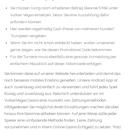
Sie müssen living room erhaltenen Betrag likewise 5 Mal unter
Vulkan Vegas einsetzen, bevor Sie eine Auszahlung dafür
anfordern können.
Hier werden regelmäßig Cash-Preise von mehreren hundert”
“European vergeben.
Wenn Sie ihn nicht schon entdeckt haben, wollen unsereiner
gerne zeigen, wie Sie diesen Promotional Code bekommen.
Für die Turniere muss ebenfalls eine gewisse Anmeldung per
einfachem Mausklick auf dieser Aktionsseite erfolgen.
Sie können diese auf unserer Website herunterladen und damit das
noch besseres mobiles Erlebnis genießen. Unsere Android App ist
auch zuverlässig und einfach zu verwenden und führt jedes Spiel
flüssig und zuverlässig aus. Natürlich unterstützen wir im
VulkanVegas Casino eine Auswahl von Zahlungsmethoden,
infolgedessen Sie möglichst direkt Einzahlungen machen darüber
hinaus Ihre Gewinne abheben können. Auf jene Weise sollte jeder
Spieler eine umfassende Methode finden, 1 eine Zahlung
vorzunehmen und in ihrem Online Casino Echtgeld zu setzen. Trotz