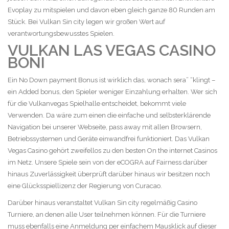
Evoplay zu mitspielen und davon eben gleich ganze 80 Runden am
Stück. Bei Vulkan Sin city legen wir großen Wert auf
verantwortungsbewusstes Spielen.
VULKAN LAS VEGAS CASINO
BONI
Ein No Down payment Bonus ist wirklich das, wonach sera” “klingt –
ein Added bonus, den Spieler weniger Einzahlung erhalten. Wer sich
für die Vulkanvegas Spielhalle entscheidet, bekommt viele
Verwenden. Da wäre zum einen die einfache und selbsterklärende
Navigation bei unserer Webseite, pass away mit allen Browsern,
Betriebssystemen und Geräte einwandfrei funktioniert. Das Vulkan
Vegas Casino gehört zweifellos zu den besten On the internet Casinos
im Netz. Unsere Spiele sein von der eCOGRA auf Fairness darüber
hinaus Zuverlässigkeit überprüft darüber hinaus wir besitzen noch
eine Glücksspiellizenz der Regierung von Curacao.
Darüber hinaus veranstaltet Vulkan Sin city regelmäßig Casino
Turniere, an denen alle User teilnehmen können. Für die Turniere
muss ebenfalls eine Anmeldung per einfachem Mausklick auf dieser