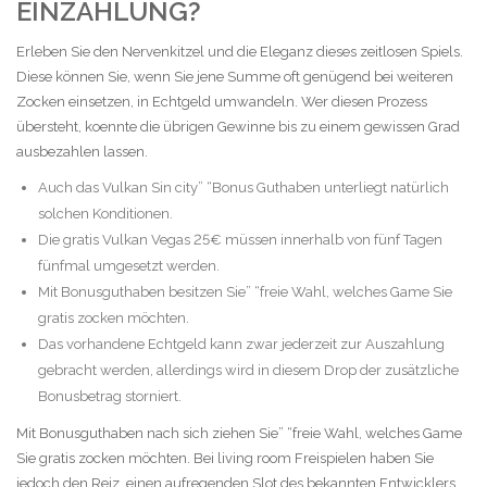
EINZAHLUNG?
Erleben Sie den Nervenkitzel und die Eleganz dieses zeitlosen Spiels.
Diese können Sie, wenn Sie jene Summe oft genügend bei weiteren
Zocken einsetzen, in Echtgeld umwandeln. Wer diesen Prozess
übersteht, koennte die übrigen Gewinne bis zu einem gewissen Grad
ausbezahlen lassen.
Auch das Vulkan Sin city” “Bonus Guthaben unterliegt natürlich
solchen Konditionen.
Die gratis Vulkan Vegas 25€ müssen innerhalb von fünf Tagen
fünfmal umgesetzt werden.
Mit Bonusguthaben besitzen Sie” “freie Wahl, welches Game Sie
gratis zocken möchten.
Das vorhandene Echtgeld kann zwar jederzeit zur Auszahlung
gebracht werden, allerdings wird in diesem Drop der zusätzliche
Bonusbetrag storniert.
Mit Bonusguthaben nach sich ziehen Sie” “freie Wahl, welches Game
Sie gratis zocken möchten. Bei living room Freispielen haben Sie
jedoch den Reiz, einen aufregenden Slot des bekannten Entwicklers