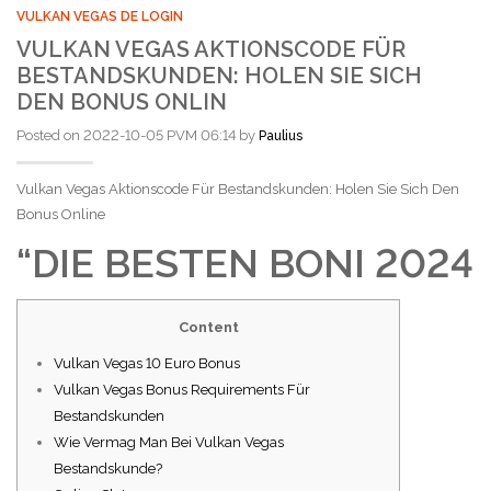
VULKAN VEGAS DE LOGIN
VULKAN VEGAS AKTIONSCODE FÜR
BESTANDSKUNDEN: HOLEN SIE SICH
DEN BONUS ONLIN
Posted on 2022-10-05 PVM 06:14 by
Paulius
Vulkan Vegas Aktionscode Für Bestandskunden: Holen Sie Sich Den
Bonus Online
“DIE BESTEN BONI 2024
Content
Vulkan Vegas 10 Euro Bonus
Vulkan Vegas Bonus Requirements Für
Bestandskunden
Wie Vermag Man Bei Vulkan Vegas
Bestandskunde?