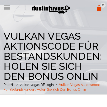
0
VULKAN VEGAS
AKTIONSCODE FÜR
BESTANDSKUNDEN:
HOLEN SIE SICH
DEN BONUS ONLIN
Pradžia
/
vulkan vegas DE login
/
Vulkan Vegas Aktionscode
Für Bestandskunden: Holen Sie Sich Den Bonus Onlin