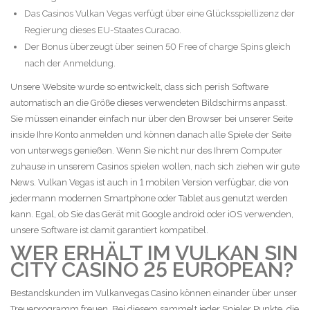
Das Casinos Vulkan Vegas verfügt über eine Glücksspiellizenz der
Regierung dieses EU-Staates Curacao.
Der Bonus überzeugt über seinen 50 Free of charge Spins gleich
nach der Anmeldung.
Unsere Website wurde so entwickelt, dass sich perish Software
automatisch an die Größe dieses verwendeten Bildschirms anpasst.
Sie müssen einander einfach nur über den Browser bei unserer Seite
inside Ihre Konto anmelden und können danach alle Spiele der Seite
von unterwegs genießen. Wenn Sie nicht nur des Ihrem Computer
zuhause in unserem Casinos spielen wollen, nach sich ziehen wir gute
News. Vulkan Vegas ist auch in 1 mobilen Version verfügbar, die von
jedermann modernen Smartphone oder Tablet aus genutzt werden
kann. Egal, ob Sie das Gerät mit Google android oder iOS verwenden,
unsere Software ist damit garantiert kompatibel.
WER ERHÄLT IM VULKAN SIN
CITY CASINO 25 EUROPEAN?
Bestandskunden im Vulkanvegas Casino können einander über unser
Treueprogramm freuen. Bei diesem sammelt jeder Spieler Punkte, die