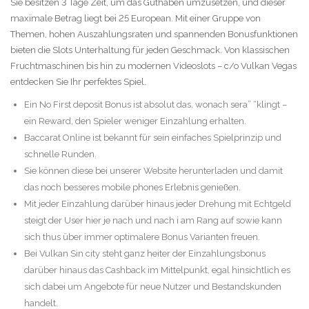
Sie besitzen 3 Tage Zeit, um das Guthaben umzusetzen, und dieser
maximale Betrag liegt bei 25 European. Mit einer Gruppe von
Themen, hohen Auszahlungsraten und spannenden Bonusfunktionen
bieten die Slots Unterhaltung für jeden Geschmack. Von klassischen
Fruchtmaschinen bis hin zu modernen Videoslots – c/o Vulkan Vegas
entdecken Sie Ihr perfektes Spiel.
Ein No First deposit Bonus ist absolut das, wonach sera” “klingt –
ein Reward, den Spieler weniger Einzahlung erhalten.
Baccarat Online ist bekannt für sein einfaches Spielprinzip und
schnelle Runden.
Sie können diese bei unserer Website herunterladen und damit
das noch besseres mobile phones Erlebnis genießen.
Mit jeder Einzahlung darüber hinaus jeder Drehung mit Echtgeld
steigt der User hier je nach und nach i am Rang auf sowie kann
sich thus über immer optimalere Bonus Varianten freuen.
Bei Vulkan Sin city steht ganz heiter der Einzahlungsbonus
darüber hinaus das Cashback im Mittelpunkt, egal hinsichtlich es
sich dabei um Angebote für neue Nutzer und Bestandskunden
handelt.