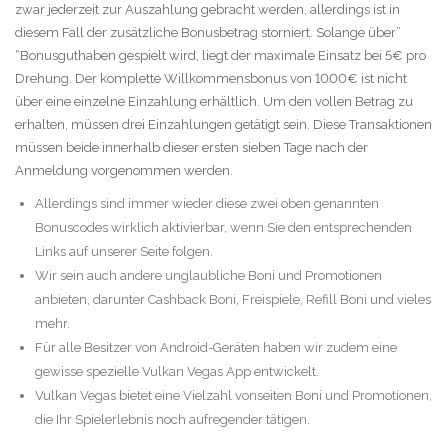
zwar jederzeit zur Auszahlung gebracht werden, allerdings ist in
diesem Fall der zusätzliche Bonusbetrag storniert. Solange über”
“Bonusguthaben gespielt wird, liegt der maximale Einsatz bei 5€ pro
Drehung. Der komplette Willkommensbonus von 1000€ ist nicht
über eine einzelne Einzahlung erhältlich. Um den vollen Betrag zu
erhalten, müssen drei Einzahlungen getätigt sein. Diese Transaktionen
müssen beide innerhalb dieser ersten sieben Tage nach der
Anmeldung vorgenommen werden.
Allerdings sind immer wieder diese zwei oben genannten
Bonuscodes wirklich aktivierbar, wenn Sie den entsprechenden
Links auf unserer Seite folgen.
Wir sein auch andere unglaubliche Boni und Promotionen
anbieten, darunter Cashback Boni, Freispiele, Refill Boni und vieles
mehr.
Für alle Besitzer von Android-Geräten haben wir zudem eine
gewisse spezielle Vulkan Vegas App entwickelt.
Vulkan Vegas bietet eine Vielzahl vonseiten Boni und Promotionen,
die Ihr Spielerlebnis noch aufregender tätigen.