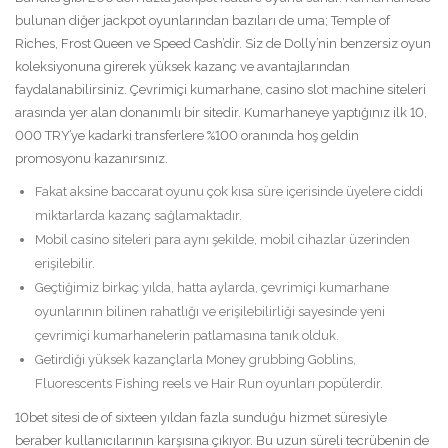
bulunan diğer jackpot oyunlarından bazıları de uma; Temple of
Riches, Frost Queen ve Speed Cash’dir. Siz de Dolly’nin benzersiz oyun
koleksiyonuna girerek yüksek kazanç ve avantajlarından
faydalanabilirsiniz. Çevrimiçi kumarhane, casino slot machine siteleri
arasında yer alan donanımlı bir sitedir. Kumarhaneye yaptığınız ilk 10,
000 TRY’ye kadarki transferlere %100 oranında hoş geldin
promosyonu kazanırsınız.
Fakat aksine baccarat oyunu çok kısa süre içerisinde üyelere ciddi
miktarlarda kazanç sağlamaktadır.
Mobil casino siteleri para aynı şekilde, mobil cihazlar üzerinden
erişilebilir.
Geçtiğimiz birkaç yılda, hatta aylarda, çevrimiçi kumarhane
oyunlarının bilinen rahatlığı ve erişilebilirliği sayesinde yeni
çevrimiçi kumarhanelerin patlamasına tanık olduk.
Getirdiği yüksek kazançlarla Money grubbing Goblins,
Fluorescents Fishing reels ve Hair Run oyunları popülerdir.
10bet sitesi de of sixteen yıldan fazla sunduğu hizmet süresiyle
beraber kullanıcılarının karşısına çıkıyor. Bu uzun süreli tecrübenin de