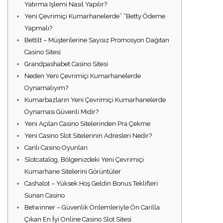
Yatırma Işlemi Nasıl Yapılır?
Yeni Çevrimiçi Kumarhanelerde” “Betty Ödeme
Yapmalı?
Bettilt – Müşterilerine Sayısız Promosyon Dağıtan
Casino Sitesi
Grandpashabet Casino Sitesi
Neden Yeni Çevrimiçi Kumarhanelerde
Oynamalıyım?
Kumarbazların Yeni Çevrimiçi Kumarhanelerde
Oynaması Güvenli Midir?
Yeni Açılan Casino Sitelerinden Pra Çekme
Yeni Casino Slot Sitelerinin Adresleri Nedir?
Canlı Casino Oyunları
Slotcatalog, Bölgenizdeki Yeni Çevrimiçi
Kumarhane Sitelerini Görüntüler
Cashalot – Yüksek Hoş Geldin Bonus Teklifleri
Sunan Casino
Betwinner – Güvenlik Önlemleriyle Ön Carilla
Çıkan En İyi Online Casino Slot Sitesi