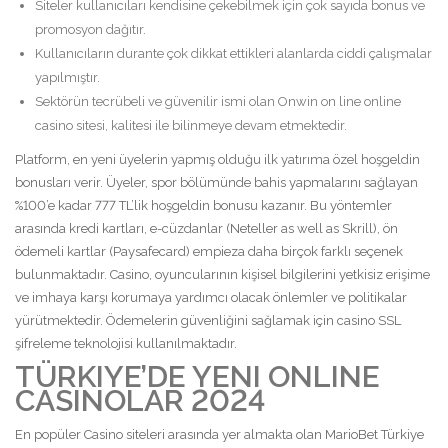
Siteler kullanıcıları kendisine çekebilmek için çok sayıda bonus ve
promosyon dağıtır.
Kullanıcıların durante çok dikkat ettikleri alanlarda ciddi çalışmalar
yapılmıştır.
Sektörün tecrübeli ve güvenilir ismi olan Onwin on line online
casino sitesi, kalitesi ile bilinmeye devam etmektedir.
Platform, en yeni üyelerin yapmış olduğu ilk yatırıma özel hoşgeldin
bonusları verir. Üyeler, spor bölümünde bahis yapmalarını sağlayan
%100’e kadar 777 TL’lik hoşgeldin bonusu kazanır. Bu yöntemler
arasında kredi kartları, e-cüzdanlar (Neteller as well as Skrill), ön
ödemeli kartlar (Paysafecard) empieza daha birçok farklı seçenek
bulunmaktadır. Casino, oyuncularının kişisel bilgilerini yetkisiz erişime
ve imhaya karşı korumaya yardımcı olacak önlemler ve politikalar
yürütmektedir. Ödemelerin güvenliğini sağlamak için casino SSL
şifreleme teknolojisi kullanılmaktadır.
TÜRKIYE’DE YENI ONLINE
CASINOLAR 2024
En popüler Casino siteleri arasında yer almakta olan MarioBet Türkiye