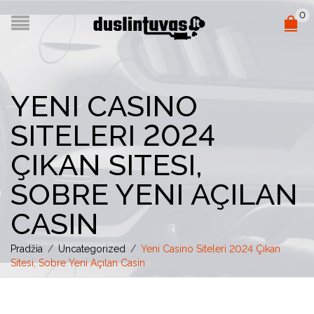
0
YENI CASINO
SITELERI 2024
ÇIKAN SITESI,
SOBRE YENI AÇILAN
CASIN
Pradžia
/
Uncategorized
/
Yeni Casino Siteleri 2024 Çıkan
Sitesi, Sobre Yeni Açılan Casin