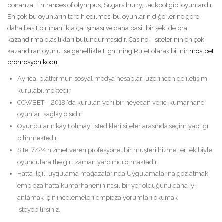
bonanza, Entrances of olympus, Sugars hurry, Jackpot gibi oyunlardır.
En çok bu oyunların tercih edilmesi bu oyunların diğerlerine göre
daha basit bir mantıkta çalışması ve daha basit bir şekilde pra
kazandırma olasılıkları bulundurmasıdır. Casino” “sitelerinin en çok
kazandıran oyunu ise genellikle Lightining Rulet olarak bilinir
mostbet
promosyon kodu
.
Ayrıca, platformun sosyal medya hesapları üzerinden de iletişim
kurulabilmektedir.
CCWBET” “2018 ‘da kurulan yeni bir heyecan verici kumarhane
oyunları sağlayıcısıdır.
Oyuncuların kayıt olmayı istedikleri siteler arasında seçim yaptığı
bilinmektedir.
Site, 7/24 hizmet veren profesyonel bir müşteri hizmetleri ekibiyle
oyunculara the girl zaman yardımcı olmaktadır.
Hatta ilgili uygulama mağazalarında Uygulamalarına göz atmak
empieza hatta kumarhanenin nasıl bir yer olduğunu daha iyi
anlamak için incelemeleri empieza yorumları okumak
isteyebilirsiniz.