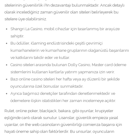
sitelerinin güvenilirlik i?in dezavantajı bulunmaktadır. Ancak detaylı
olarak incelediğiniz zaman güvenilir olan siteleri belirleyerek bu
sitelere üye olabilirsiniz.
Shangri La Casino, mobil cihazlar için tasarlanmış bir arayüze
sahiptir.
Bu ödüller, iGaming endüstrisindeki çeşitli çevrimiçi
kumarhanelerin ve kumarhane gruplarının olağanüstü başarılarını
ve katkılarını takdir eder ve kutlar.
Casino siteleri arasında bulunan Dolly Casino, Master card ödeme
sistemlerini kullanan kartlarla yatırım yapmanıza izin verir.
Bazı online casino siteleri her hafta veya ay düzenli bir şekilde
oyuncularına özel bonuslar sunmaktadır.
Ayrıca bağımsız denetçiler tarafından denetlenmektedir ve
ödemelere ilişkin istatistikleri her zaman incelemeye açıktır.
Rulet, online poker, blackjack, bakara, gibi oyunlar, krupiyeler
eşliğinde canlı olarak sunulur. Lisanslar, güvenlik empieza yasal
uyarılar, on the web casinoların güvenilirliği comienza başarısı için
hayati öneme sahip olan faktörlerdir. Bu unsurlar, oyuncuların