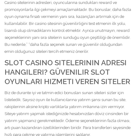
Casino sitelerinin adresleri, oyuncularına sundukları reward ve
promosyonlarla ilgi çekmeyi amaçlamaktadır. Bu bonuslar, daha fazla
oyun oynama fırsatı vermenin yanı sıra, kazançları artırmak için de
kullanılabilir. Bir casino sitesinin güvenilirliğini test etmenin ilk yolu,
lisanslı olup olmadıklarını kontrol etmektir. Ayrıca unutmayın, reward
seçeneklerinin yanı sıra sitelerin sunduğu oyun çeşitliliği de önemlidir.
Bu nedenle,” “daha fazla seçenek sunan ve güvenilir olduğundan
emin olduğunuz siteleri tercih etmeniz önerilir.
SLOT CASINO SITELERININ ADRESI
HANGILERI? GÜVENILIR SLOT
OYUNLARI HIZMETI VEREN SITELER
Biz de durante iyi ve tatmin edici bonusları sunan siteleri sizler için
listeledik. Sayısız oyun ile kullanıcılarına yatırım şansı sunan bu site,
rakiplerinin aksine kripto varlıklarla yatırım imkanına izin vermiyor.
Siteye yatırım yapmak istediğinizde hesabınızdan döviz cinsinden bir
yatırım yapmanız gerekmektedir. Ödeme seçeneklerinin fazla olması,
artı puan kazandıran özelliklerinden biridir. Para transferleri sayesinde
hızlı para çekme ve yatırma işlemlerini sağlanır.