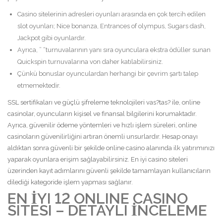
Casino sitelerinin adresleri oyunları arasında en çok tercih edilen
slot oyunları; Nice bonanza, Entrances of olympus, Sugars dash,
Jackpot gibi oyunlardır.
Ayrıca, ” “turnuvalarının yanı sıra oyunculara ekstra ödüller sunan
Quickspin turnuvalarına von daher katılabilirsiniz.
Çünkü bonuslar oyunculardan herhangi bir çevrim şartı talep
etmemektedir.
SSL sertifikaları ve güçlü şifreleme teknolojileri vas?tas? ile, online
casinolar, oyuncuların kişisel ve finansal bilgilerini korumaktadır.
Ayrıca, güvenilir ödeme yöntemleri ve hızlı işlem süreleri, online
casinoların güvenilirliğini artıran önemli unsurlardır. Hesap onayı
aldıktan sonra güvenli bir şekilde online casino alanında ilk yatırımınızı
yaparak oyunlara erişim sağlayabilirsiniz. En iyi casino siteleri
üzerinden kayıt adımlarını güvenli şekilde tamamlayan kullanıcıların
dilediği kategoride işlem yapması sağlanır.
EN İYI 12 ONLINE CASINO
SITESI – DETAYLI İNCELEME