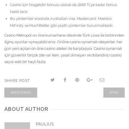
Casino için hoşgeldin bonusu olarak da 1888 TL’ye kadar bonus
hakkı tanır.
Bu yöntemler arasında Australian visa, Mastercard, Maestro,
MiFinity ve MuchBetter gibi çeşitli yöntemler bulunmaktadır.
Casino Metropol on-line kumarhane sitesinde Türk Lirası ile birbirinden
ilginç oyunlar oynayabilirsiniz. Online casino oynamak isteyenler, her
gün yeni açılan on-line casino siteleri ile karşılaşıyor. Casino oynamak
için güvenilir birçok site var iken, yasal olmayan ve dolandırıcı casino
sayısı weil bir hayli fazla.
SHARE POST
ANKSTESNIS
KITAS
ABOUT AUTHOR
PAULIUS