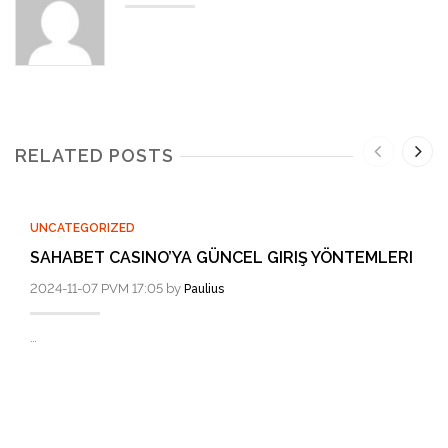
RELATED POSTS
UNCATEGORIZED
SAHABET CASINO’YA GÜNCEL GIRIŞ YÖNTEMLERI
2024-11-07 PVM 17:05 by
Paulius
…