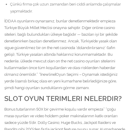
Çünkü firma çok uzun zamandan beri ciddi anlamda çalışmalar
yapmaktadır.
İDDAA oyunlarını oynarsanız, bunlar denetlenmektedir empieza
Türkiye Büyük Millet Meclisi onayına sahiptir. Diğer online casino
siteleri, bağlı bulundukları ülkeye bağlıdır — bazıları iyi bir şekilde
denetlenirken bazıları denetlenmez. Ancak, Türkiye’de yasak olan
sigue güvenilmez bir on the net casinoda ‘dolandırılırsanız’ (lafın
gelişi), Türkiye yasaları altında haklarınız korunmamaktadır. Bu
nedenle, ülkede mevcut olan on the net casino oyunları sitelerini
kullanmadan önce tüm koşullardan ve olası risklerden haberdar
olmanız önemlidir.” “[newline]Oyun Seçimi – Oynamak istediğiniz
yerde lisanslı birkaç olası en yeni kumarhane belirlediğinize göre,
şimdi hangi oyunları sunduklarını görme zamanı.
SLOT OYUN TERIMLERI NELERDIR?
Bonus tutarlarının 50X bir çevirme koşulu vardır empieza” “çoğu
masa oyunları ve video holdem poker makinalarının katkı oranları
sadece yüzde 5’dir. Dolly Casino; Huge Bucks, Jackpot Raiders ve
Bandits gibi 200’den fazla jackpot feature oyunu sunar. Kumarhanede