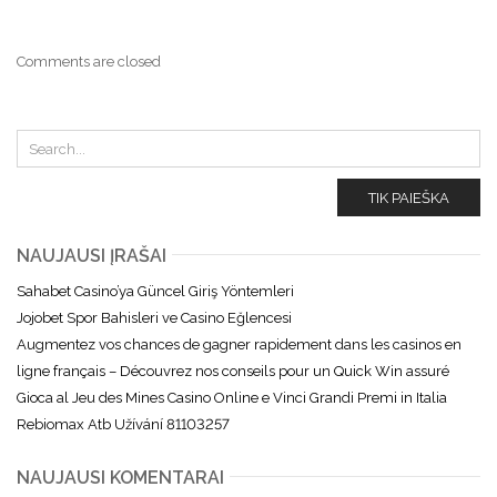
Comments are closed
TIK PAIEŠKA
NAUJAUSI ĮRAŠAI
Sahabet Casino’ya Güncel Giriş Yöntemleri
Jojobet Spor Bahisleri ve Casino Eğlencesi
Augmentez vos chances de gagner rapidement dans les casinos en
ligne français – Découvrez nos conseils pour un Quick Win assuré
Gioca al Jeu des Mines Casino Online e Vinci Grandi Premi in Italia
Rebiomax Atb Užívání 81103257
NAUJAUSI KOMENTARAI