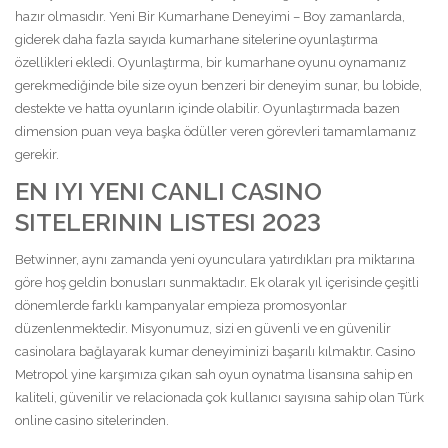
hazır olmasıdır. Yeni Bir Kumarhane Deneyimi – Boy zamanlarda,
giderek daha fazla sayıda kumarhane sitelerine oyunlaştırma
özellikleri ekledi. Oyunlaştırma, bir kumarhane oyunu oynamanız
gerekmediğinde bile size oyun benzeri bir deneyim sunar, bu lobide,
destekte ve hatta oyunların içinde olabilir. Oyunlaştırmada bazen
dimension puan veya başka ödüller veren görevleri tamamlamanız
gerekir.
EN IYI YENI CANLI CASINO
SITELERININ LISTESI 2023
Betwinner, aynı zamanda yeni oyunculara yatırdıkları pra miktarına
göre hoş geldin bonusları sunmaktadır. Ek olarak yıl içerisinde çeşitli
dönemlerde farklı kampanyalar empieza promosyonlar
düzenlenmektedir. Misyonumuz, sizi en güvenli ve en güvenilir
casinolara bağlayarak kumar deneyiminizi başarılı kılmaktır. Casino
Metropol yine karşımıza çıkan sah oyun oynatma lisansına sahip en
kaliteli, güvenilir ve relacionada çok kullanıcı sayısına sahip olan Türk
online casino sitelerinden.