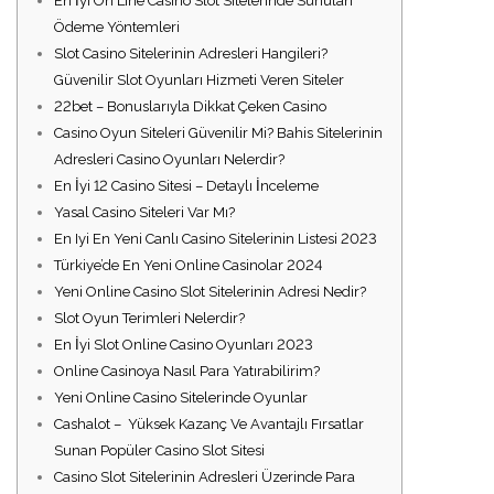
En İyi On Line Casino Slot Sitelerinde Sunulan
Ödeme Yöntemleri
Slot Casino Sitelerinin Adresleri Hangileri?
Güvenilir Slot Oyunları Hizmeti Veren Siteler
22bet – Bonuslarıyla Dikkat Çeken Casino
Casino Oyun Siteleri Güvenilir Mi? Bahis Sitelerinin
Adresleri Casino Oyunları Nelerdir?
En İyi 12 Casino Sitesi – Detaylı İnceleme
Yasal Casino Siteleri Var Mı?
En Iyi En Yeni Canlı Casino Sitelerinin Listesi 2023
Türkiye’de En Yeni Online Casinolar 2024
Yeni Online Casino Slot Sitelerinin Adresi Nedir?
Slot Oyun Terimleri Nelerdir?
En İyi Slot Online Casino Oyunları 2023
Online Casinoya Nasıl Para Yatırabilirim?
Yeni Online Casino Sitelerinde Oyunlar
Cashalot – Yüksek Kazanç Ve Avantajlı Fırsatlar
Sunan Popüler Casino Slot Sitesi
Casino Slot Sitelerinin Adresleri Üzerinde Para