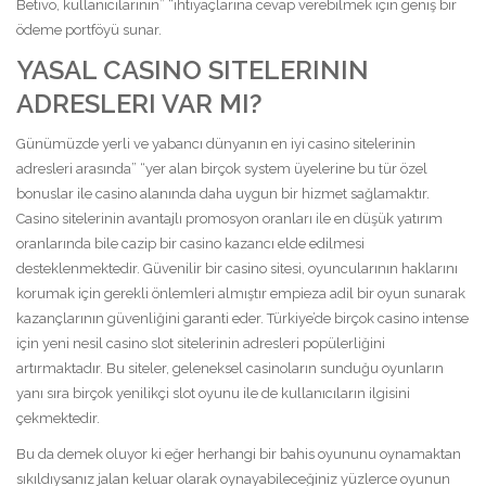
Betivo, kullanıcılarının” “ihtiyaçlarına cevap verebilmek için geniş bir
ödeme portföyü sunar.
YASAL CASINO SITELERININ
ADRESLERI VAR MI?
Günümüzde yerli ve yabancı dünyanın en iyi casino sitelerinin
adresleri arasında” “yer alan birçok system üyelerine bu tür özel
bonuslar ile casino alanında daha uygun bir hizmet sağlamaktır.
Casino sitelerinin avantajlı promosyon oranları ile en düşük yatırım
oranlarında bile cazip bir casino kazancı elde edilmesi
desteklenmektedir. Güvenilir bir casino sitesi, oyuncularının haklarını
korumak için gerekli önlemleri almıştır empieza adil bir oyun sunarak
kazançlarının güvenliğini garanti eder. Türkiye’de birçok casino intense
için yeni nesil casino slot sitelerinin adresleri popülerliğini
artırmaktadır. Bu siteler, geleneksel casinoların sunduğu oyunların
yanı sıra birçok yenilikçi slot oyunu ile de kullanıcıların ilgisini
çekmektedir.
Bu da demek oluyor ki eğer herhangi bir bahis oyununu oynamaktan
sıkıldıysanız jalan keluar olarak oynayabileceğiniz yüzlerce oyunun