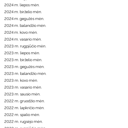
2024 m. liepos mėn.
2024 m. birželio mėn.
2024 m. gegužės mėn.
2024 m. balandžio mėn.
2024 m. kovo mėn.
2024 m. vasario mėn.
2023 m. rugpjūčio mėn.
2023 m. liepos mėn.
2023 m. birželio mėn.
2023 m. gegužės mėn.
2023 m. balandžio mėn.
2023 m. kovo mėn.
2023 m. vasario mėn.
2023 m. sausio mėn.
2022 m. gruodžio mėn.
2022 m. lapkričio mėn.
2022 m. spalio mėn.
2022 m. rugsėjo mėn.