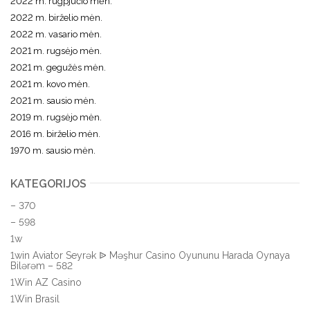
2022 m. rugpjūčio mėn.
2022 m. birželio mėn.
2022 m. vasario mėn.
2021 m. rugsėjo mėn.
2021 m. gegužės mėn.
2021 m. kovo mėn.
2021 m. sausio mėn.
2019 m. rugsėjo mėn.
2016 m. birželio mėn.
1970 m. sausio mėn.
KATEGORIJOS
– 370
– 598
1w
1win Aviator Seyrək ᐉ Məşhur Casino Oyununu Harada Oynaya
Bilərəm – 582
1Win AZ Casino
1Win Brasil