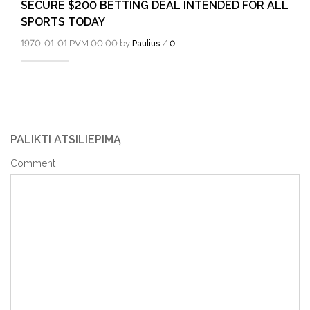
SECURE $200 BETTING DEAL INTENDED FOR ALL
SPORTS TODAY
1970-01-01 PVM 00:00 by
/
Paulius
0
…
PALIKTI ATSILIEPIMĄ
Comment