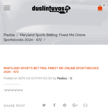
0
Pradžia
/
Maryland Sports Betting: Finest Md Online
Sportsbooks 2024 - 672
/
MARYLAND SPORTS BETTING: FINEST MD ONLINE SPORTSBOOKS
2024 - 672
Posted on 1970-01-01 PVM 00:00 by
/
Paulius
0
\e\e\e\e\e\e
SHARE POST