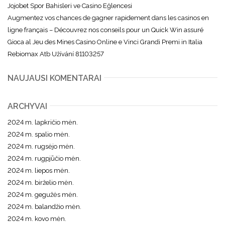
Jojobet Spor Bahisleri ve Casino Eğlencesi
Augmentez vos chances de gagner rapidement dans les casinos en
ligne français – Découvrez nos conseils pour un Quick Win assuré
Gioca al Jeu des Mines Casino Online e Vinci Grandi Premi in Italia
Rebiomax Atb Užívání 81103257
NAUJAUSI KOMENTARAI
ARCHYVAI
2024 m. lapkričio mėn.
2024 m. spalio mėn.
2024 m. rugsėjo mėn.
2024 m. rugpjūčio mėn.
2024 m. liepos mėn.
2024 m. birželio mėn.
2024 m. gegužės mėn.
2024 m. balandžio mėn.
2024 m. kovo mėn.