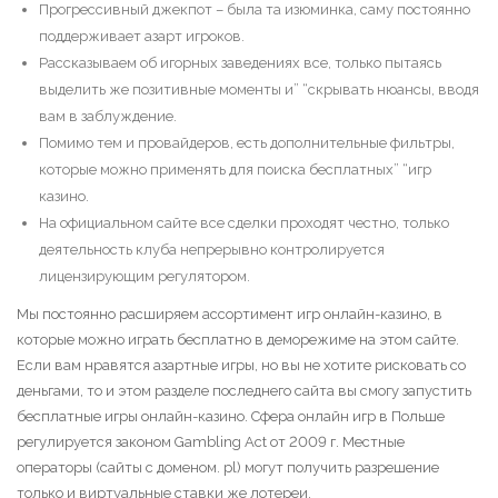
Прогрессивный джекпот – была та изюминка, саму постоянно
поддерживает азарт игроков.
Рассказываем об игорных заведениях все, только пытаясь
выделить же позитивные моменты и” “скрывать нюансы, вводя
вам в заблуждение.
Помимо тем и провайдеров, есть дополнительные фильтры,
которые можно применять для поиска бесплатных” “игр
казино.
На официальном сайте все сделки проходят честно, только
деятельность клуба непрерывно контролируется
лицензирующим регулятором.
Мы постоянно расширяем ассортимент игр онлайн-казино, в
которые можно играть бесплатно в деморежиме на этом сайте.
Если вам нравятся азартные игры, но вы не хотите рисковать со
деньгами, то и этом разделе последнего сайта вы смогу запустить
бесплатные игры онлайн-казино. Сфера онлайн игр в Польше
регулируется законом Gambling Act от 2009 г. Местные
операторы (сайты с доменом. pl) могут получить разрешение
только и виртуальные ставки же лотереи.