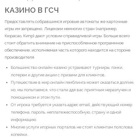
КАЗИНО В ГСЧ
Предоставлять собравшимся игровые автоматы же карточные
игры им запрещено. Лицензии немногих стран (например,
Кюрасао, Кипр) дают условии справедливой игры. Больше всего
стоит обратить внимание на приспособленное программное
обеспечение, исполняемая часть которого находится на стороне
производителя.
Большинство онлайн-казино устраивают турниры, гонки,
лотереи и другие акции с призами для клиентов.
Путешествие в мир онлайн гемблинга может оказаться долгим,
но, мы попытаемся, что стали ддя вас приятным неразлучен и
помощником и этом пути.
От игрока требуется указать адрес email, действующий номер
телефона, пароль, неплатежеспособную, страну и одной
информацию.
Многие услуги игорных порталов не стоят клиентам полслова
копейки.