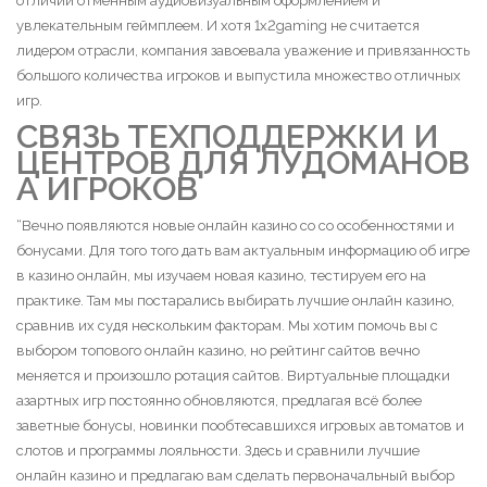
отличии отменным аудиовизуальным оформлением и
увлекательным геймплеем. И хотя 1x2gaming не считается
лидером отрасли, компания завоевала уважение и привязанность
большого количества игроков и выпустила множество отличных
игр.
СВЯЗЬ ТЕХПОДДЕРЖКИ И
ЦЕНТРОВ ДЛЯ ЛУДОМАНОВ
А ИГРОКОВ
“Вечно появляются новые онлайн казино со со особенностями и
бонусами. Для того того дать вам актуальным информацию об игре
в казино онлайн, мы изучаем новая казино, тестируем его на
практике. Там мы постарались выбирать лучшие онлайн казино,
сравнив их судя нескольким факторам. Мы хотим помочь вы с
выбором топового онлайн казино, но рейтинг сайтов вечно
меняется и произошло ротация сайтов. Виртуальные площадки
азартных игр постоянно обновляются, предлагая всё более
заветные бонусы, новинки пообтесавшихся игровых автоматов и
слотов и программы лояльности. Здесь и сравнили лучшие
онлайн казино и предлагаю вам сделать первоначальный выбор