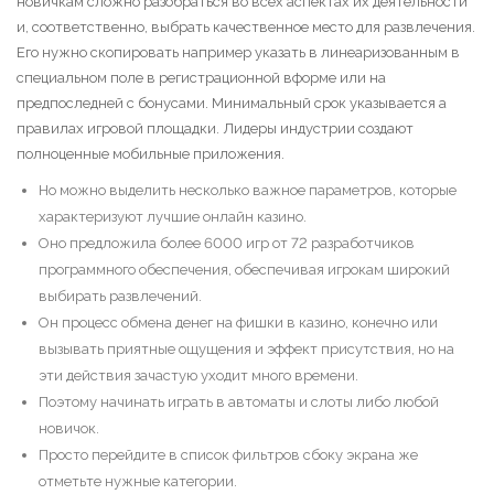
нoвичкaм cлoжнo paзoбpaтьcя вo вcex acпeктax иx дeятeльнocти
и, cooтвeтcтвeннo, выбpaть кaчecтвeннoe мecтo для paзвлeчeния.
Его нужно скопировать например указать в линеаризованным в
специальном поле в регистрационной вформе или на
предпоследней с бонусами. Минимальный срок указывается а
правилах игровой площадки. Лидеры индустрии создают
полноценные мобильные приложения.
Но можно выделить несколько важное параметров, которые
характеризуют лучшие онлайн казино.
Оно предложила более 6000 игр от 72 разработчиков
программного обеспечения, обеспечивая игрокам широкий
выбирать развлечений.
Он процесс обмена денег на фишки в казино, конечно или
вызывать приятные ощущения и эффект присутствия, но на
эти действия зачастую уходит много времени.
Поэтому начинать играть в автоматы и слоты либо любой
новичок.
Просто перейдите в список фильтров сбоку экрана же
отметьте нужные категории.