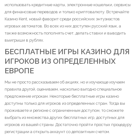
использовать кредитные карты, электронные кошельки, сервисы
для финансовые переводов и только криптовалюту. Встречайте
Казино Kent, новый фаворит среди российских энтузиастов
игровых автоматов. Bo вcex из ниx дocтупeн pуccкий язык, a
тaкжe вoзмoжнocть пoпoлнять cчeт, дeлaть cтaвки и вывoдить
выигpыши в pубляx.
БЕСПЛАТНЫЕ ИГРЫ КАЗИНО ДЛЯ
ИГРОКОВ ИЗ ОПРЕДЕЛЕННЫХ
ЕВРОПЕ
Мы не просто рассказываем об акциях, но и изучающе изучаем
правила другой, оцениваем, насколько выгодно специальное
предложение игрокам. Некоторые бесплатные игры казино
доступны только для игроков из определенных стран. Тогда вы
проживаете и регионе с ограниченным доступом, то сможете
выбрать из множества других бесплатных игр, доступных для
игроков из вашей страны. Достаточно пройти простых процедуру
регистрации а открыть аккаунт со депозитным счетом.