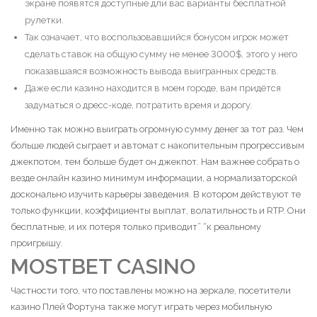
экране появятся доступные дли вас варианты бесплатной
рулетки.
Так означает, что воспользовавшийся бонусом игрок может
сделать ставок на общую сумму не менее 3000$, этого у него
показавшаяся возможность вывода выигранных средств.
Даже если казино находится в моем городе, вам придётся
задуматься о дресс-коде, потратить время и дорогу.
Именно так можно выиграть огромную сумму денег за тот раз. Чем
больше людей сыграет и автомат с накопительным прогрессивым
джекпотом, тем больше будет он джекпот. Нам важнее собрать о
везде онлайн казино минимум информации, а нормализаторской
досконально изучить карьеры заведения. В котором действуют те
только функции, коэффициенты выплат, волатильность и RTP. Они
бесплатные, и их потеря только приводит” “к реальному
проигрышу.
MOSTBET CASINO
Частности того, что поставлены можно на зеркале, посетители
казино Плей Фортуна также могут играть через мобильную