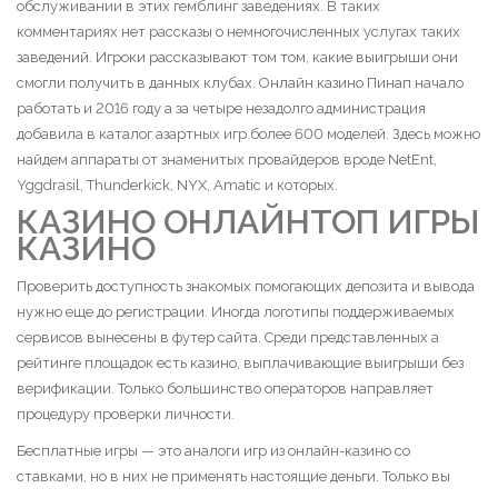
обслуживании в этих гемблинг заведениях. В таких
комментариях нет рассказы о немногочисленных услугах таких
заведений. Игроки рассказывают том том, какие выигрыши они
смогли получить в данных клубах. Онлайн казино Пинап начало
работать и 2016 году а за четыре незадолго администрация
добавила в каталог азартных игр более 600 моделей. Здесь можно
найдем аппараты от знаменитых провайдеров вроде NetEnt,
Yggdrasil, Thunderkick, NYX, Amatic и которых.
КАЗИНО ОНЛАЙНТОП ИГРЫ
КАЗИНО
Проверить доступность знакомых помогающих депозита и вывода
нужно еще до регистрации. Иногда логотипы поддерживаемых
сервисов вынесены в футер сайта. Среди представленных а
рейтинге площадок есть казино, выплачивающие выигрыши без
верификации. Только большинство операторов направляет
процедуру проверки личности.
Бесплатные игры — это аналоги игр из онлайн-казино со
ставками, но в них не применять настоящие деньги. Только вы