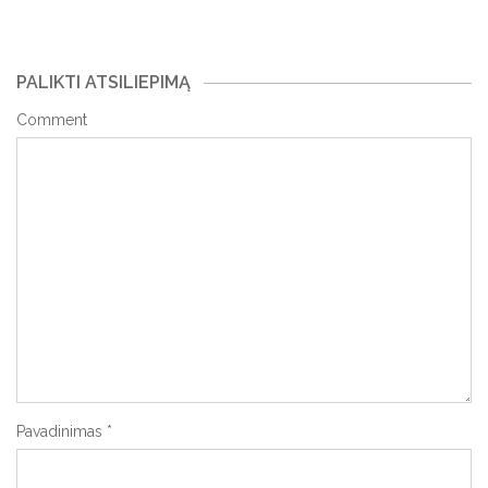
PALIKTI ATSILIEPIMĄ
Comment
Pavadinimas
*