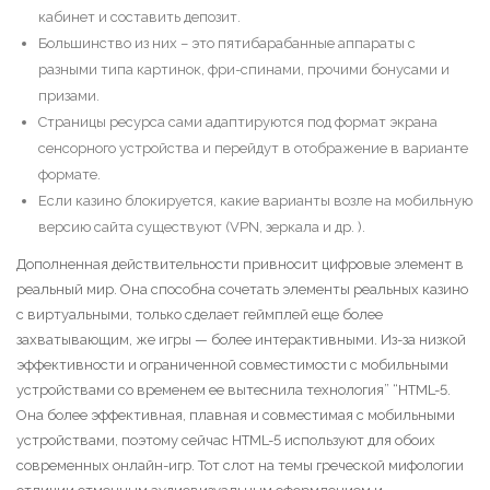
кабинет и составить депозит.
Большинство из них – это пятибарабанные аппараты с
разными типа картинок, фри-спинами, прочими бонусами и
призами.
Страницы ресурса сами адаптируются под формат экрана
сенсорного устройства и перейдут в отображение в варианте
формате.
Если казино блокируется, какие варианты возле на мобильную
версию сайта существуют (VPN, зеркала и др. ).
Дополненная действительности привносит цифровые элемент в
реальный мир. Она способна сочетать элементы реальных казино
с виртуальными, только сделает геймплей еще более
захватывающим, же игры — более интерактивными. Из-за низкой
эффективности и ограниченной совместимости с мобильными
устройствами со временем ее вытеснила технология” “HTML-5.
Она более эффективная, плавная и совместимая с мобильными
устройствами, поэтому сейчас HTML-5 используют для обоих
современных онлайн-игр. Тот слот на темы греческой мифологии