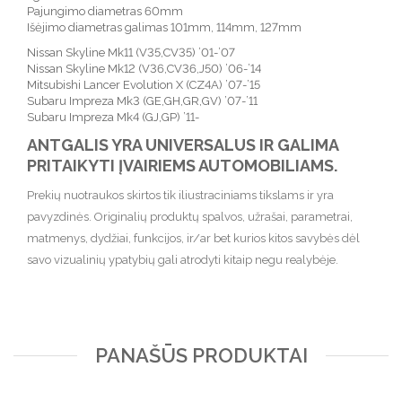
Pajungimo diametras 60mm
Išėjimo diametras galimas 101mm, 114mm, 127mm
Nissan Skyline Mk11 (V35,CV35) ’01-’07
Nissan Skyline Mk12 (V36,CV36,J50) ’06-’14
Mitsubishi Lancer Evolution X (CZ4A) ’07-’15
Subaru Impreza Mk3 (GE,GH,GR,GV) ’07-’11
Subaru Impreza Mk4 (GJ,GP) ’11-
ANTGALIS YRA UNIVERSALUS IR GALIMA
PRITAIKYTI ĮVAIRIEMS AUTOMOBILIAMS.
Prekių nuotraukos skirtos tik iliustraciniams tikslams ir yra
pavyzdinės. Originalių produktų spalvos, užrašai, parametrai,
matmenys, dydžiai, funkcijos, ir/ar bet kurios kitos savybės dėl
savo vizualinių ypatybių gali atrodyti kitaip negu realybėje.
PANAŠŪS PRODUKTAI