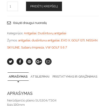
PRIDĖTI Į KREPŠELĮ
Išsiųsti draugui nuorodą
Kategorijos:
Antgaliai
,
Duslintuvų antgaliai
Žymos:
antgaliai
,
duslintuvu antgaliai
,
EVO X
,
GOLF GTI
,
NISSAN
SKYLINE
,
Subaru Impreza
,
VW GOLF 5 6 7
APRAŠYMAS
ATSILIEPIMAI
PRISTATYMAS IR GRĄŽINIMAS
APRAŠYMAS
Nerūdijančio plieno SUS304/T304
Ilgis 190mm